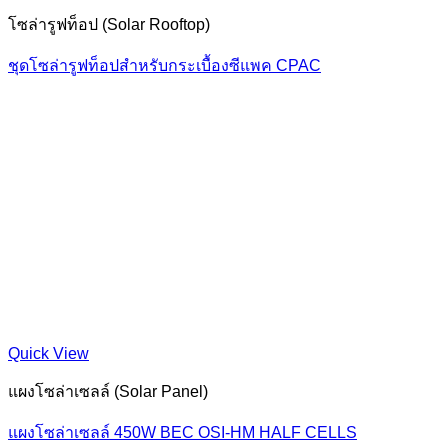
โซล่ารูฟท็อป (Solar Rooftop)
ชุดโซล่ารูฟท็อปสำหรับกระเบื้องซีแพค CPAC
Quick View
แผงโซล่าเซลล์ (Solar Panel)
แผงโซล่าเซลล์ 450W BEC OSI-HM HALF CELLS