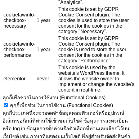
"Analytics".
This cookie is set by GDPR
cookielawinfo-
Cookie Consent plugin. The
checkbox-
1 year
cookies is used to store the user
necessary
consent for the cookies in the
category "Necessary".
This cookie is set by GDPR
cookielawinfo-
Cookie Consent plugin. The
checkbox-
1 year
cookie is used to store the user
performance
consent for the cookies in the
category "Performance".
This cookie is used by the
website's WordPress theme. It
elementor
never
allows the website owner to
implement or change the website's
content in real-time.
คุกกี้เพื่อช่วยในการใช้งาน (Functional Cookies)
คุกกี้เพื่อช่วยในการใช้งาน (Functional Cookies)
คุกกี้ประเภทนี้จะช่วยจดจำข้อมูลคอมพิวเตอร์หรืออุปกรณ์
อิเล็กทรอนิกส์ที่ท่านใช้เข้าชมเว็บไซต์ ข้อมูลการลงทะเบียน
หรือ log in ข้อมูลการตั้งค่าหรือตัวเลือกที่ท่านเคยเลือกไว้บน
เว็บไซต์ เช่น ภาษาที่แสดงบนเว็บไซต์ ที่อยู่สำหรับจัดส่งสินค้า