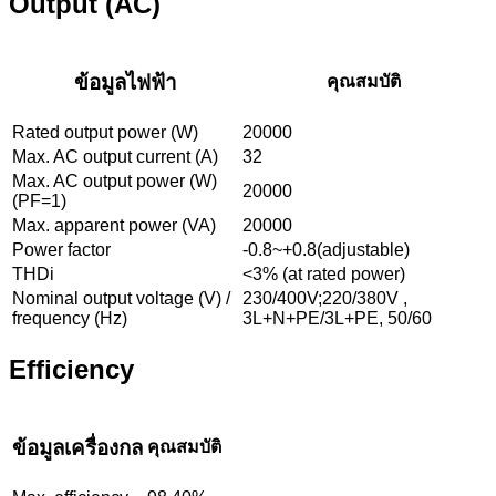
Output (AC)
ข้อมูลไฟฟ้า
คุณสมบัติ
Rated output power (W)
20000
Max. AC output current (A)
32
Max. AC output power (W)
20000
(PF=1)
Max. apparent power (VA)
20000
Power factor
-0.8~+0.8(adjustable)
THDi
<3% (at rated power)
Nominal output voltage (V) /
230/400V;220/380V ,
frequency (Hz)
3L+N+PE/3L+PE, 50/60
Efficiency
ข้อมูลเครื่องกล
คุณสมบัติ