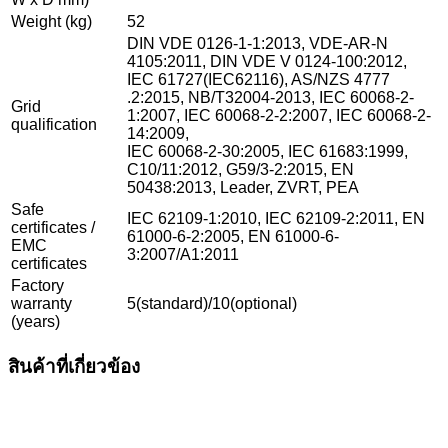
Weight (kg)
52
DIN VDE 0126-1-1:2013, VDE-AR-N
4105:2011, DIN VDE V 0124-100:2012,
IEC 61727(IEC62116), AS/NZS 4777
.2:2015, NB/T32004-2013, IEC 60068-2-
Grid
1:2007, IEC 60068-2-2:2007, IEC 60068-2-
qualification
14:2009,
IEC 60068-2-30:2005, IEC 61683:1999,
C10/11:2012, G59/3-2:2015, EN
50438:2013, Leader, ZVRT, PEA
Safe
IEC 62109-1:2010, IEC 62109-2:2011, EN
certificates /
61000-6-2:2005, EN 61000-6-
EMC
3:2007/A1:2011
certificates
Factory
warranty
5(standard)/10(optional)
(years)
สินค้าที่เกี่ยวข้อง