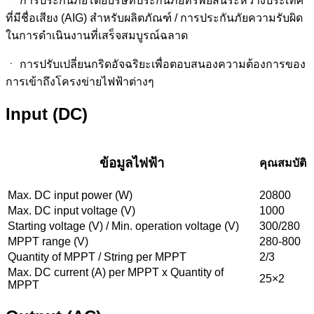
ㆍ การประกันภัยโดยบริษัทประกันภัยทรัพย์สินระหว่างประเทศ
ที่มีชื่อเสียง (AIG) สำหรับผลิตภัณฑ์ / การประกันภัยความรับผิด
ในการดำเนินงานที่เสร็จสมบูรณ์ฉลาด
ㆍ การปรับเปลี่ยนกริดอัจฉริยะเพื่อตอบสนองความต้องการของ
การเข้าถึงโครงข่ายไฟฟ้าต่างๆ
Input (DC)
ข้อมูลไฟฟ้า
คุณสมบัติ
Max. DC input power (W)
20800
Max. DC input voltage (V)
1000
Starting voltage (V) / Min. operation voltage (V)
300/280
MPPT range (V)
280-800
Quantity of MPPT / String per MPPT
2/3
Max. DC current (A) per MPPT x Quantity of
25×2
MPPT