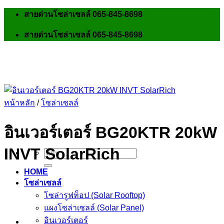
ข้าม
สายด่วนโซล่าเซลล์ 065-845-8698
ไป
สายด่วนโซล่าเซลล์ 065-845-8698
ยัง
เนื้อหา
หน้าหลัก
/
โซล่าเซลล์
อินเวอร์เตอร์ BG20KTR 20kW
INVT SolarRich
ค้นหา:
HOME
โซล่าเซลล์
โซล่ารูฟท็อป (Solar Rooftop)
แผงโซล่าเซลล์ (Solar Panel)
อินเวอร์เตอร์