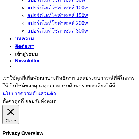
สปอร์ตไลท์โซล่าเซลล์ 100w
สปอร์ตไลท์โซล่าเซลล์ 150w
สปอร์ตไลท์โซล่าเซลล์ 200w
สปอร์ตไลท์โซล่าเซลล์ 300w
บทความ
ติดต่อเรา
เข้าสู่ระบบ
Newsletter
เราใช้คุกกี้เพื่อพัฒนาประสิทธิภาพ และประสบการณ์ที่ดีในการ
ใช้เว็บไซต์ของคุณ คุณสามารถศึกษารายละเอียดได้ที่
นโยบายความเป็นส่วนตัว
ตั้งค่าคุกกี้
ยอมรับทั้งหมด
Close
Privacy Overview