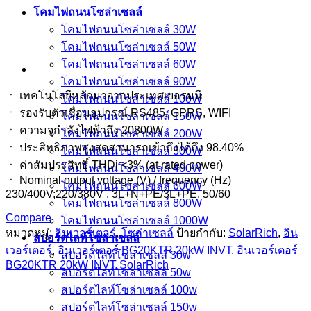
โคมไฟถนนโซล่าเซลล์
โคมไฟถนนโซล่าเซลล์ 30W
โคมไฟถนนโซล่าเซลล์ 50W
โคมไฟถนนโซล่าเซลล์ 60W
โคมไฟถนนโซล่าเซลล์ 90W
ㆍ เทคโนโลยีหลักมาจากประเทศเยอรมนี
โคมไฟถนนโซล่าเซลล์ 100W
ㆍ รองรับตัวเชื่อมอุปกรณ์ RS485, GPRS, WIFI
โคมไฟถนนโซล่าเซลล์ 150W
ㆍ ความจุกำลังไฟฟ้าถึง 20800W
โคมไฟถนนโซล่าเซลล์ 200W
ㆍ ประสิทธิภาพสูงสุดสามารถเข้าถึงได้ถึง 98.40%
โคมไฟถนนโซล่าเซลล์ 300W
ㆍ ค่าสัมประสิทธิ์ THDi <3% (at rated power)
โคมไฟถนนโซล่าเซลล์ 400W
ㆍ Nominal output voltage (V) / frequency (Hz)
โคมไฟถนนโซล่าเซลล์ 600W
230/400V;220/380V , 3L+N+PE/3L+PE, 50/60
โคมไฟถนนโซล่าเซลล์ 800W
Compare
โคมไฟถนนโซล่าเซลล์ 1000W
หมวดหมู่:
อินเวอร์เตอร์
,
โซล่าเซลล์
ป้ายกำกับ:
SolarRich
,
อิน
สปอร์ตไลท์โซล่าเซลล์
เวอร์เตอร์
,
อินเวอร์เตอร์ BG20KTR 20kW INVT
,
อินเวอร์เตอร์
สปอร์ตไลท์โซล่าเซลล์ 30w
BG20KTR 20kW INVT SolarRich
สปอร์ตไลท์โซล่าเซลล์ 50w
สปอร์ตไลท์โซล่าเซลล์ 100w
สปอร์ตไลท์โซล่าเซลล์ 150w