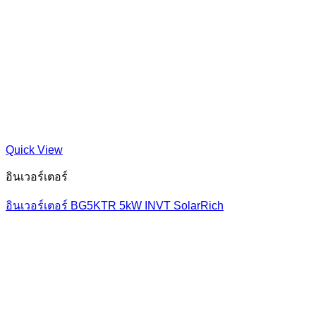
Quick View
อินเวอร์เตอร์
อินเวอร์เตอร์ BG5KTR 5kW INVT SolarRich