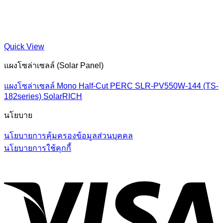
Quick View
แผงโซล่าเซลล์ (Solar Panel)
แผงโซล่าเซลล์ Mono Half-Cut PERC SLR-PV550W-144 (TS-
182series) SolarRICH
นโยบาย
นโยบายการคุ้มครองข้อมูลส่วนบุคคล
นโยบายการใช้คุกกี้
V