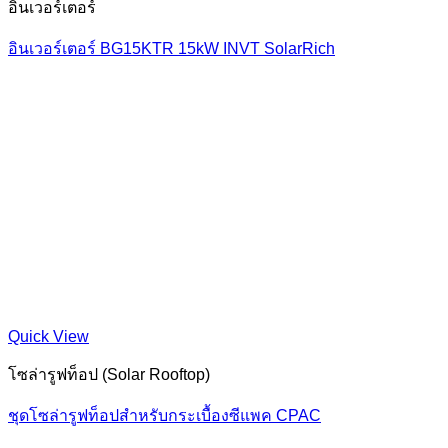
อินเวอร์เตอร์
อินเวอร์เตอร์ BG15KTR 15kW INVT SolarRich
Quick View
โซล่ารูฟท็อป (Solar Rooftop)
ชุดโซล่ารูฟท็อปสำหรับกระเบื้องซีแพค CPAC