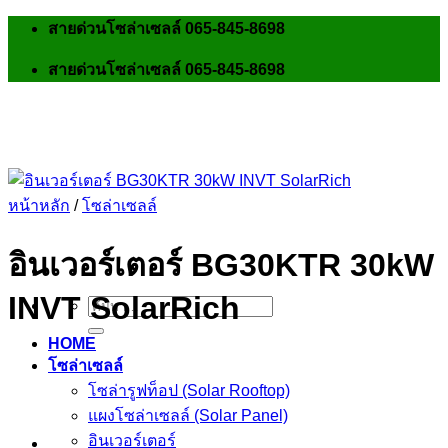
ข้าม
สายด่วนโซล่าเซลล์ 065-845-8698
ไป
สายด่วนโซล่าเซลล์ 065-845-8698
ยัง
เนื้อหา
หน้าหลัก
/
โซล่าเซลล์
อินเวอร์เตอร์ BG30KTR 30kW
INVT SolarRich
ค้นหา:
HOME
โซล่าเซลล์
โซล่ารูฟท็อป (Solar Rooftop)
แผงโซล่าเซลล์ (Solar Panel)
อินเวอร์เตอร์