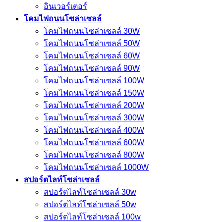
อินเวอร์เตอร์
โคมไฟถนนโซล่าเซลล์
โคมไฟถนนโซล่าเซลล์ 30W
โคมไฟถนนโซล่าเซลล์ 50W
โคมไฟถนนโซล่าเซลล์ 60W
โคมไฟถนนโซล่าเซลล์ 90W
โคมไฟถนนโซล่าเซลล์ 100W
โคมไฟถนนโซล่าเซลล์ 150W
โคมไฟถนนโซล่าเซลล์ 200W
โคมไฟถนนโซล่าเซลล์ 300W
โคมไฟถนนโซล่าเซลล์ 400W
โคมไฟถนนโซล่าเซลล์ 600W
โคมไฟถนนโซล่าเซลล์ 800W
โคมไฟถนนโซล่าเซลล์ 1000W
สปอร์ตไลท์โซล่าเซลล์
สปอร์ตไลท์โซล่าเซลล์ 30w
สปอร์ตไลท์โซล่าเซลล์ 50w
สปอร์ตไลท์โซล่าเซลล์ 100w