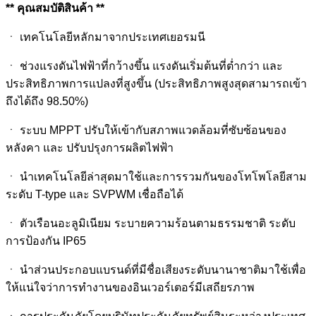
** คุณสมบัติสินค้า **
ㆍ เทคโนโลยีหลักมาจากประเทศเยอรมนี
ㆍ ช่วงแรงดันไฟฟ้าที่กว้างขึ้น แรงดันเริ่มต้นที่ต่ำกว่า และ
ประสิทธิภาพการแปลงที่สูงขึ้น (ประสิทธิภาพสูงสุดสามารถเข้า
ถึงได้ถึง 98.50%)
ㆍ ระบบ MPPT ปรับให้เข้ากับสภาพแวดล้อมที่ซับซ้อนของ
หลังคา และ ปรับปรุงการผลิตไฟฟ้า
ㆍ นำเทคโนโลยีล่าสุดมาใช้และการรวมกันของโทโพโลยีสาม
ระดับ T-type และ SVPWM เชื่อถือได้
ㆍ ตัวเรือนอะลูมิเนียม ระบายความร้อนตามธรรมชาติ ระดับ
การป้องกัน IP65
ㆍ นำส่วนประกอบแบรนด์ที่มีชื่อเสียงระดับนานาชาติมาใช้เพื่อ
ให้แน่ใจว่าการทำงานของอินเวอร์เตอร์มีเสถียรภาพ