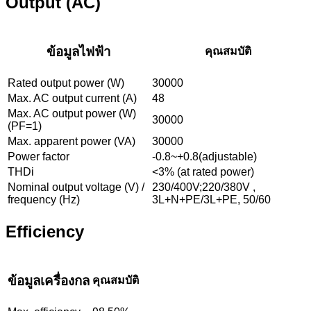
Output (AC)
ข้อมูลไฟฟ้า
คุณสมบัติ
Rated output power (W)
30000
Max. AC output current (A)
48
Max. AC output power (W)
30000
(PF=1)
Max. apparent power (VA)
30000
Power factor
-0.8~+0.8(adjustable)
THDi
<3% (at rated power)
Nominal output voltage (V) /
230/400V;220/380V ,
frequency (Hz)
3L+N+PE/3L+PE, 50/60
Efficiency
ข้อมูลเครื่องกล
คุณสมบัติ