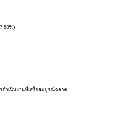
97.80%)
ารดำเนินงานที่เสร็จสมบูรณ์ฉลาด