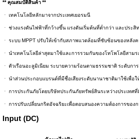
** คุณสมบัติสินค้า **
ㆍ เทคโนโลยีหลักมาจากประเทศเยอรมนี
ㆍ ช่วงแรงดันไฟฟ้าที่กว้างขึ้น แรงดันเริ่มต้นที่ต่ำกว่า และประ
ㆍ ระบบ MPPT ปรับให้เข้ากับสภาพแวดล้อมที่ซับซ้อนของหลังคา
ㆍ นำเทคโนโลยีล่าสุดมาใช้และการรวมกันของโทโพโลยีสามระดั
ㆍ ตัวเรือนอะลูมิเนียม ระบายความร้อนตามธรรมชาติ ระดับการป
ㆍ นำส่วนประกอบแบรนด์ที่มีชื่อเสียงระดับนานาชาติมาใช้เพื่อใ
ㆍ การประกันภัยโดยบริษัทประกันภัยทรัพย์สินระหว่างประเทศที่ม
ㆍ การปรับเปลี่ยนกริดอัจฉริยะเพื่อตอบสนองความต้องการของกา
Input (DC)