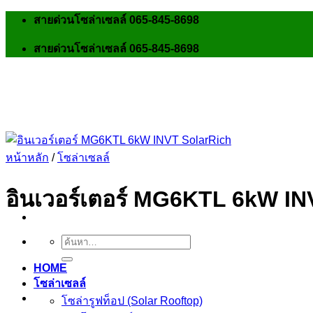
ข้าม
สายด่วนโซล่าเซลล์ 065-845-8698
ไป
สายด่วนโซล่าเซลล์ 065-845-8698
ยัง
เนื้อหา
หน้าหลัก
/
โซล่าเซลล์
อินเวอร์เตอร์ MG6KTL 6kW IN
ค้นหา:
HOME
โซล่าเซลล์
โซล่ารูฟท็อป (Solar Rooftop)