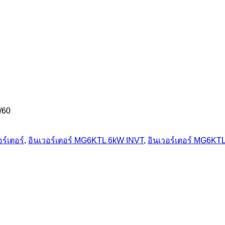
/60
อร์เตอร์
,
อินเวอร์เตอร์ MG6KTL 6kW INVT
,
อินเวอร์เตอร์ MG6KT