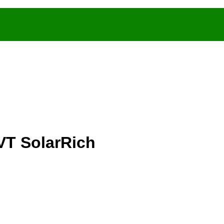
VT SolarRich