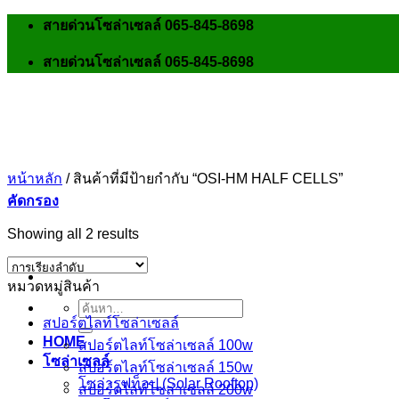
ข้าม
สายด่วนโซล่าเซลล์ 065-845-8698
ไป
สายด่วนโซล่าเซลล์ 065-845-8698
ยัง
เนื้อหา
หน้าหลัก
/
สินค้าที่มีป้ายกำกับ “OSI-HM HALF CELLS”
คัดกรอง
Showing all 2 results
หมวดหมู่สินค้า
ค้นหา:
สปอร์ตไลท์โซล่าเซลล์
HOME
สปอร์ตไลท์โซล่าเซลล์ 100w
โซล่าเซลล์
สปอร์ตไลท์โซล่าเซลล์ 150w
โซล่ารูฟท็อป (Solar Rooftop)
สปอร์ตไลท์โซล่าเซลล์ 200w