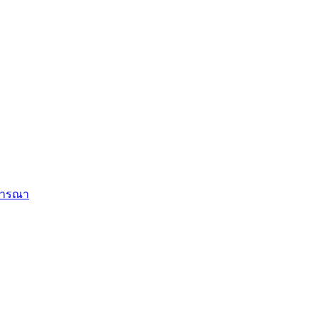
ิจารณา