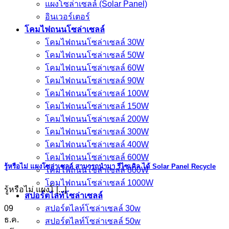
แผงโซล่าเซลล์ (Solar Panel)
อินเวอร์เตอร์
โคมไฟถนนโซล่าเซลล์
โคมไฟถนนโซล่าเซลล์ 30W
โคมไฟถนนโซล่าเซลล์ 50W
โคมไฟถนนโซล่าเซลล์ 60W
โคมไฟถนนโซล่าเซลล์ 90W
โคมไฟถนนโซล่าเซลล์ 100W
โคมไฟถนนโซล่าเซลล์ 150W
โคมไฟถนนโซล่าเซลล์ 200W
โคมไฟถนนโซล่าเซลล์ 300W
โคมไฟถนนโซล่าเซลล์ 400W
โคมไฟถนนโซล่าเซลล์ 600W
รู้หรือไม่ แผงโซล่าเซลล์ สามารถนำมา รีไซเคิล ได้ Solar Panel Recycle
โคมไฟถนนโซล่าเซลล์ 800W
โคมไฟถนนโซล่าเซลล์ 1000W
รู้หรือไม่ แผงโ [...]
สปอร์ตไลท์โซล่าเซลล์
09
สปอร์ตไลท์โซล่าเซลล์ 30w
ธ.ค.
สปอร์ตไลท์โซล่าเซลล์ 50w