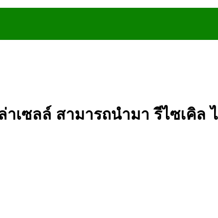
ซล่าเซลล์ สามารถนำมา รีไซเคิล ไ