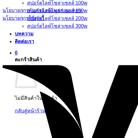
สปอร์ตไลท์โซล่าเซลล์ 100w
นโยบายการคุ้มครองข้อมูลส่วนบุคคล
สปอร์ตไลท์โซล่าเซลล์ 150w
นโยบายการใช้คุกกี้
สปอร์ตไลท์โซล่าเซลล์ 200w
สปอร์ตไลท์โซล่าเซลล์ 300w
บทความ
ติดต่อเรา
0
ตะกร้าสินค้า
ไม่มีสินค้าในตะกร้า
กลับสู่หน้าร้านค้า