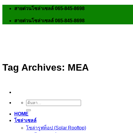
ข้าม
สายด่วนโซล่าเซลล์ 065-845-8698
ไป
สายด่วนโซล่าเซลล์ 065-845-8698
ยัง
เนื้อหา
Tag Archives:
MEA
ค้นหา:
HOME
โซล่าเซลล์
โซล่ารูฟท็อป (Solar Rooftop)