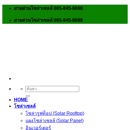
ข้าม
สายด่วนโซล่าเซลล์ 065-845-8698
ไป
สายด่วนโซล่าเซลล์ 065-845-8698
ยัง
เนื้อหา
ค้นหา:
HOME
โซล่าเซลล์
โซล่ารูฟท็อป (Solar Rooftop)
แผงโซล่าเซลล์ (Solar Panel)
อินเวอร์เตอร์