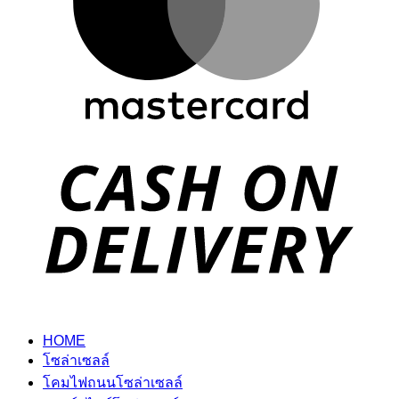
D
HOME
โซล่าเซลล์
โคมไฟถนนโซล่าเซลล์