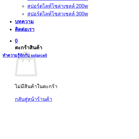
สปอร์ตไลท์โซล่าเซลล์ 200w
สปอร์ตไลท์โซล่าเซลล์ 300w
บทความ
ติดต่อเรา
0
ตะกร้าสินค้า
ทำความรู้จักกับ solarcell
ไม่มีสินค้าในตะกร้า
กลับสู่หน้าร้านค้า