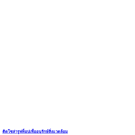
ติดโซล่ารูฟท็อปเพื่ออนุรักษ์สิ่งแวดล้อม