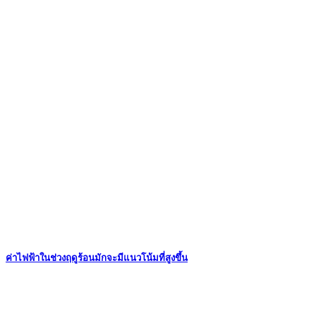
ค่าไฟฟ้าในช่วงฤดูร้อนมักจะมีแนวโน้มที่สูงขึ้น