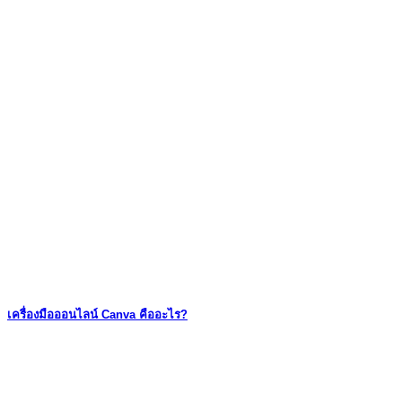
เครื่องมือออนไลน์ Canva คืออะไร?