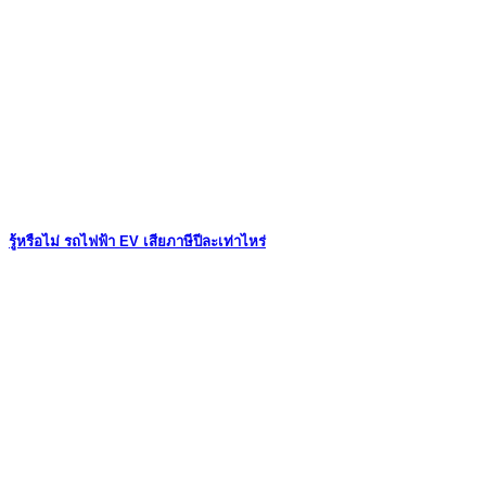
รู้หรือไม่ รถไฟฟ้า EV เสียภาษีปีละเท่าไหร่