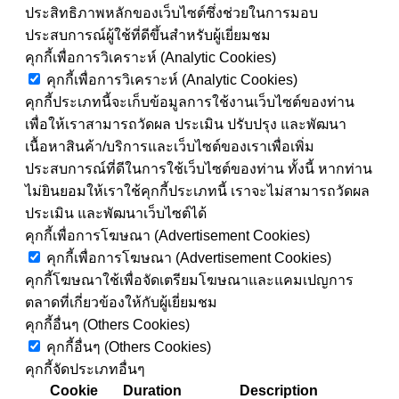
ประสิทธิภาพหลักของเว็บไซต์ซึ่งช่วยในการมอบ
ประสบการณ์ผู้ใช้ที่ดีขึ้นสำหรับผู้เยี่ยมชม
คุกกี้เพื่อการวิเคราะห์ (Analytic Cookies)
คุกกี้เพื่อการวิเคราะห์ (Analytic Cookies)
คุกกี้ประเภทนี้จะเก็บข้อมูลการใช้งานเว็บไซต์ของท่าน
เพื่อให้เราสามารถวัดผล ประเมิน ปรับปรุง และพัฒนา
เนื้อหาสินค้า/บริการและเว็บไซต์ของเราเพื่อเพิ่ม
ประสบการณ์ที่ดีในการใช้เว็บไซต์ของท่าน ทั้งนี้ หากท่าน
ไม่ยินยอมให้เราใช้คุกกี้ประเภทนี้ เราจะไม่สามารถวัดผล
ประเมิน และพัฒนาเว็บไซต์ได้
คุกกี้เพื่อการโฆษณา (Advertisement Cookies)
คุกกี้เพื่อการโฆษณา (Advertisement Cookies)
คุกกี้โฆษณาใช้เพื่อจัดเตรียมโฆษณาและแคมเปญการ
ตลาดที่เกี่ยวข้องให้กับผู้เยี่ยมชม
คุกกี้อื่นๆ (Others Cookies)
คุกกี้อื่นๆ (Others Cookies)
คุกกี้จัดประเภทอื่นๆ
Cookie
Duration
Description