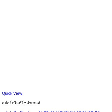
Quick View
สปอร์ตไลท์โซล่าเซลล์