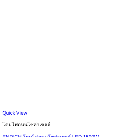
Quick View
โคมไฟถนนโซล่าเซลล์