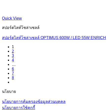
Quick View
สปอร์ตไลท์โซล่าเซลล์
สปอร์ตไลท์โซล่าเซลล์ OPTIMUS 600W / LED 55W ENRICH
1
2
3
4
…
6
7
8
นโยบาย
นโยบายการคุ้มครองข้อมูลส่วนบุคคล
นโยบายการใช้คุกกี้