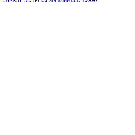
ENRICH โคมไฟถนนโซล่าเซลล์ LED 1500W