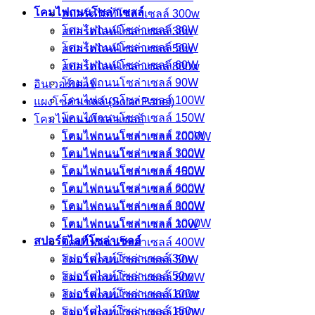
โคมไฟถนนโซล่าเซลล์
สปอร์ตไลท์โซล่าเซลล์ 300w
โคมไฟถนนโซล่าเซลล์ 30W
สปอร์ตไลท์โซล่าเซลล์ 30w
โคมไฟถนนโซล่าเซลล์ 50W
สปอร์ตไลท์โซล่าเซลล์ 50w
โคมไฟถนนโซล่าเซลล์ 60W
สปอร์ตไลท์โซล่าเซลล์ 800w
โคมไฟถนนโซล่าเซลล์ 90W
อินเวอร์เตอร์
โคมไฟถนนโซล่าเซลล์ 100W
แผงโซล่าเซลล์ (Solar Panel)
โคมไฟถนนโซล่าเซลล์ 150W
โคมไฟถนนโซล่าเซลล์
โคมไฟถนนโซล่าเซลล์ 200W
โคมไฟถนนโซล่าเซลล์ 1000W
โคมไฟถนนโซล่าเซลล์ 300W
โคมไฟถนนโซล่าเซลล์ 100W
โคมไฟถนนโซล่าเซลล์ 400W
โคมไฟถนนโซล่าเซลล์ 150W
โคมไฟถนนโซล่าเซลล์ 600W
โคมไฟถนนโซล่าเซลล์ 200W
โคมไฟถนนโซล่าเซลล์ 800W
โคมไฟถนนโซล่าเซลล์ 300W
โคมไฟถนนโซล่าเซลล์ 1000W
โคมไฟถนนโซล่าเซลล์ 30W
สปอร์ตไลท์โซล่าเซลล์
โคมไฟถนนโซล่าเซลล์ 400W
สปอร์ตไลท์โซล่าเซลล์ 30w
โคมไฟถนนโซล่าเซลล์ 50W
สปอร์ตไลท์โซล่าเซลล์ 50w
โคมไฟถนนโซล่าเซลล์ 600W
สปอร์ตไลท์โซล่าเซลล์ 100w
โคมไฟถนนโซล่าเซลล์ 60W
สปอร์ตไลท์โซล่าเซลล์ 150w
โคมไฟถนนโซล่าเซลล์ 800W