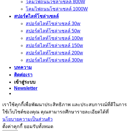
โคมไฟถนนโซล่าเซลล์ 800W
โคมไฟถนนโซล่าเซลล์ 1000W
สปอร์ตไลท์โซล่าเซลล์
สปอร์ตไลท์โซล่าเซลล์ 30w
สปอร์ตไลท์โซล่าเซลล์ 50w
สปอร์ตไลท์โซล่าเซลล์ 100w
สปอร์ตไลท์โซล่าเซลล์ 150w
สปอร์ตไลท์โซล่าเซลล์ 200w
สปอร์ตไลท์โซล่าเซลล์ 300w
บทความ
ติดต่อเรา
เข้าสู่ระบบ
Newsletter
เราใช้คุกกี้เพื่อพัฒนาประสิทธิภาพ และประสบการณ์ที่ดีในการ
ใช้เว็บไซต์ของคุณ คุณสามารถศึกษารายละเอียดได้ที่
นโยบายความเป็นส่วนตัว
ตั้งค่าคุกกี้
ยอมรับทั้งหมด