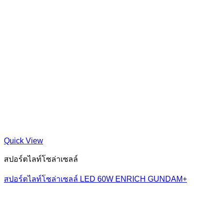
Quick View
สปอร์ตไลท์โซล่าเซลล์
สปอร์ตไลท์โซล่าเซลล์ LED 60W ENRICH GUNDAM+