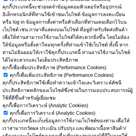
คุกกี้ประเภทนี้จะช่วยจดจำข้อมูลคอมพิวเตอร์หรืออุปกรณ์
อิเล็กทรอนิกส์ที่ท่านใช้เข้าชมเว็บไซต์ ข้อมูลการลงทะเบียน
หรือ log in ข้อมูลการตั้งค่าหรือตัวเลือกที่ท่านเคยเลือกไว้บน
เว็บไซต์ เช่น ภาษาที่แสดงบนเว็บไซต์ ที่อยู่สำหรับจัดส่งสินค้า
เพื่อให้ท่านสามารถใช้งานเว็บไซต์ได้สะดวกยิ่งขึ้น โดยไม่ต้อง
ให้ข้อมูลหรือตั้งค่าใหม่ทุกครั้งที่ท่านเข้าใช้เว็บไซต์ ทั้งนี้ หาก
ท่านไม่ยินยอมให้เราใช้คุกกี้ประเภทนี้ ท่านอาจใช้งานเว็บไซต์
ได้ไม่สะดวกและไม่เต็มประสิทธิภาพ
คุกกี้เพื่อเพิ่มประสิทธิภาพ (Performance Cookies)
คุกกี้เพื่อเพิ่มประสิทธิภาพ (Performance Cookies)
คุกกี้ประสิทธิภาพใช้เพื่อทำความเข้าใจและวิเคราะห์ดัชนี
ประสิทธิภาพหลักของเว็บไซต์ซึ่งช่วยในการมอบประสบการณ์ผู้
ใช้ที่ดีขึ้นสำหรับผู้เยี่ยมชม
คุกกี้เพื่อการวิเคราะห์ (Analytic Cookies)
คุกกี้เพื่อการวิเคราะห์ (Analytic Cookies)
คุกกี้ประเภทนี้จะเก็บข้อมูลการใช้งานเว็บไซต์ของท่าน เพื่อให้
เราสามารถวัดผล ประเมิน ปรับปรุง และพัฒนาเนื้อหาสินค้า/
บริการและเว็บไซต์ของเราเพื่อเพิ่มประสบการณ์ที่ดีในการใช้