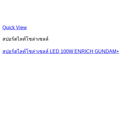
Quick View
สปอร์ตไลท์โซล่าเซลล์
สปอร์ตไลท์โซล่าเซลล์ LED 100W ENRICH GUNDAM+