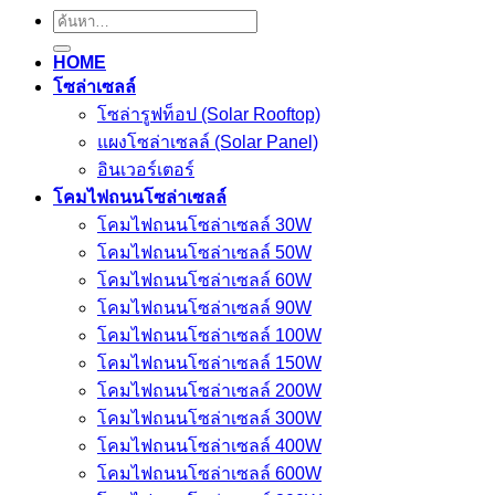
ค้นหา:
HOME
โซล่าเซลล์
โซล่ารูฟท็อป (Solar Rooftop)
แผงโซล่าเซลล์ (Solar Panel)
อินเวอร์เตอร์
โคมไฟถนนโซล่าเซลล์
โคมไฟถนนโซล่าเซลล์ 30W
โคมไฟถนนโซล่าเซลล์ 50W
โคมไฟถนนโซล่าเซลล์ 60W
โคมไฟถนนโซล่าเซลล์ 90W
โคมไฟถนนโซล่าเซลล์ 100W
โคมไฟถนนโซล่าเซลล์ 150W
โคมไฟถนนโซล่าเซลล์ 200W
โคมไฟถนนโซล่าเซลล์ 300W
โคมไฟถนนโซล่าเซลล์ 400W
โคมไฟถนนโซล่าเซลล์ 600W