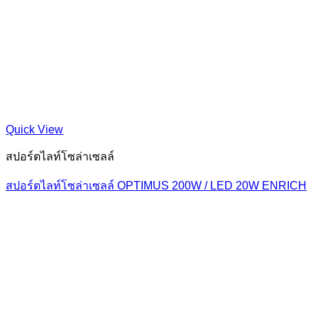
Quick View
สปอร์ตไลท์โซล่าเซลล์
สปอร์ตไลท์โซล่าเซลล์ OPTIMUS 200W / LED 20W ENRICH