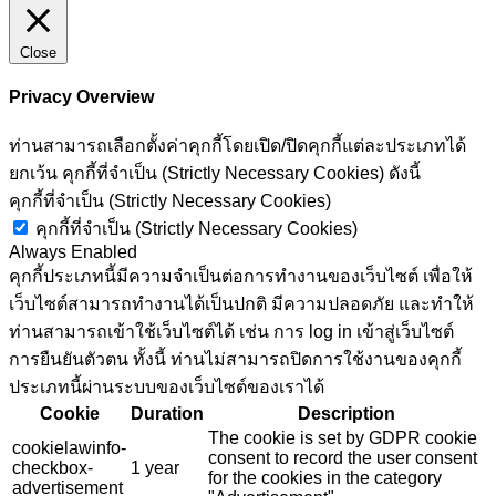
Close
Privacy Overview
ท่านสามารถเลือกตั้งค่าคุกกี้โดยเปิด/ปิดคุกกี้แต่ละประเภทได้
ยกเว้น คุกกี้ที่จำเป็น (Strictly Necessary Cookies) ดังนี้
คุกกี้ที่จำเป็น (Strictly Necessary Cookies)
คุกกี้ที่จำเป็น (Strictly Necessary Cookies)
Always Enabled
คุกกี้ประเภทนี้มีความจำเป็นต่อการทำงานของเว็บไซต์ เพื่อให้
เว็บไซต์สามารถทำงานได้เป็นปกติ มีความปลอดภัย และทำให้
ท่านสามารถเข้าใช้เว็บไซต์ได้ เช่น การ log in เข้าสู่เว็บไซต์
การยืนยันตัวตน ทั้งนี้ ท่านไม่สามารถปิดการใช้งานของคุกกี้
ประเภทนี้ผ่านระบบของเว็บไซต์ของเราได้
Cookie
Duration
Description
The cookie is set by GDPR cookie
cookielawinfo-
consent to record the user consent
checkbox-
1 year
for the cookies in the category
advertisement