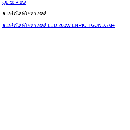
Quick View
สปอร์ตไลท์โซล่าเซลล์
สปอร์ตไลท์โซล่าเซลล์ LED 200W ENRICH GUNDAM+