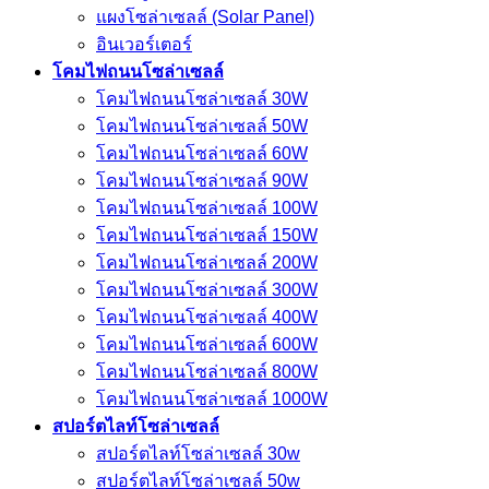
แผงโซล่าเซลล์ (Solar Panel)
อินเวอร์เตอร์
โคมไฟถนนโซล่าเซลล์
โคมไฟถนนโซล่าเซลล์ 30W
โคมไฟถนนโซล่าเซลล์ 50W
โคมไฟถนนโซล่าเซลล์ 60W
โคมไฟถนนโซล่าเซลล์ 90W
โคมไฟถนนโซล่าเซลล์ 100W
โคมไฟถนนโซล่าเซลล์ 150W
โคมไฟถนนโซล่าเซลล์ 200W
โคมไฟถนนโซล่าเซลล์ 300W
โคมไฟถนนโซล่าเซลล์ 400W
โคมไฟถนนโซล่าเซลล์ 600W
โคมไฟถนนโซล่าเซลล์ 800W
โคมไฟถนนโซล่าเซลล์ 1000W
สปอร์ตไลท์โซล่าเซลล์
สปอร์ตไลท์โซล่าเซลล์ 30w
สปอร์ตไลท์โซล่าเซลล์ 50w