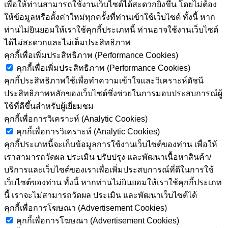
เพื่อให้ท่านสามารถใช้งานเว็บไซต์ได้สะดวกยิ่งขึ้น โดยไม่ต้อง
ให้ข้อมูลหรือตั้งค่าใหม่ทุกครั้งที่ท่านเข้าใช้เว็บไซต์ ทั้งนี้ หาก
ท่านไม่ยินยอมให้เราใช้คุกกี้ประเภทนี้ ท่านอาจใช้งานเว็บไซต์
ได้ไม่สะดวกและไม่เต็มประสิทธิภาพ
คุกกี้เพื่อเพิ่มประสิทธิภาพ (Performance Cookies)
คุกกี้เพื่อเพิ่มประสิทธิภาพ (Performance Cookies)
คุกกี้ประสิทธิภาพใช้เพื่อทำความเข้าใจและวิเคราะห์ดัชนี
ประสิทธิภาพหลักของเว็บไซต์ซึ่งช่วยในการมอบประสบการณ์ผู้
ใช้ที่ดีขึ้นสำหรับผู้เยี่ยมชม
คุกกี้เพื่อการวิเคราะห์ (Analytic Cookies)
คุกกี้เพื่อการวิเคราะห์ (Analytic Cookies)
คุกกี้ประเภทนี้จะเก็บข้อมูลการใช้งานเว็บไซต์ของท่าน เพื่อให้
เราสามารถวัดผล ประเมิน ปรับปรุง และพัฒนาเนื้อหาสินค้า/
บริการและเว็บไซต์ของเราเพื่อเพิ่มประสบการณ์ที่ดีในการใช้
เว็บไซต์ของท่าน ทั้งนี้ หากท่านไม่ยินยอมให้เราใช้คุกกี้ประเภท
นี้ เราจะไม่สามารถวัดผล ประเมิน และพัฒนาเว็บไซต์ได้
คุกกี้เพื่อการโฆษณา (Advertisement Cookies)
คุกกี้เพื่อการโฆษณา (Advertisement Cookies)