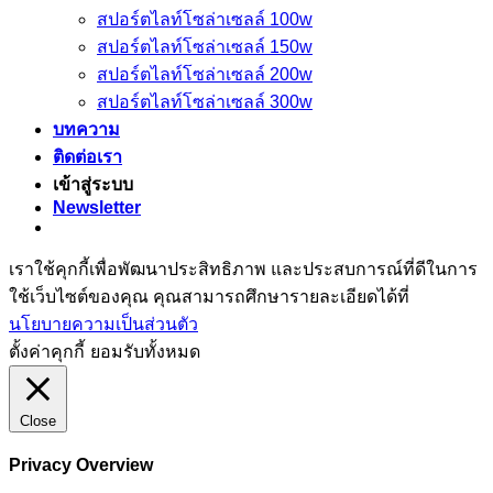
สปอร์ตไลท์โซล่าเซลล์ 100w
สปอร์ตไลท์โซล่าเซลล์ 150w
สปอร์ตไลท์โซล่าเซลล์ 200w
สปอร์ตไลท์โซล่าเซลล์ 300w
บทความ
ติดต่อเรา
เข้าสู่ระบบ
Newsletter
เราใช้คุกกี้เพื่อพัฒนาประสิทธิภาพ และประสบการณ์ที่ดีในการ
ใช้เว็บไซต์ของคุณ คุณสามารถศึกษารายละเอียดได้ที่
นโยบายความเป็นส่วนตัว
ตั้งค่าคุกกี้
ยอมรับทั้งหมด
Close
Privacy Overview