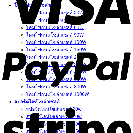
โคมไฟถนนโซล่าเซลล์
โคมไฟถนนโซล่าเซลล์ 30W
โคมไฟถนนโซล่าเซลล์ 50W
โคมไฟถนนโซล่าเซลล์ 60W
โคมไฟถนนโซล่าเซลล์ 90W
P
โคมไฟถนนโซล่าเซลล์ 100W
โคมไฟถนนโซล่าเซลล์ 150W
โคมไฟถนนโซล่าเซลล์ 200W
โคมไฟถนนโซล่าเซลล์ 300W
โคมไฟถนนโซล่าเซลล์ 400W
โคมไฟถนนโซล่าเซลล์ 600W
โคมไฟถนนโซล่าเซลล์ 800W
โคมไฟถนนโซล่าเซลล์ 1000W
สปอร์ตไลท์โซล่าเซลล์
S
สปอร์ตไลท์โซล่าเซลล์ 30w
สปอร์ตไลท์โซล่าเซลล์ 50w
สปอร์ตไลท์โซล่าเซลล์ 100w
สปอร์ตไลท์โซล่าเซลล์ 150w