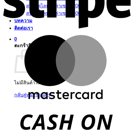
สปอร์ตไลท์โซล่าเซลล์ 200w
สปอร์ตไลท์โซล่าเซลล์ 300w
บทความ
ติดต่อเรา
M
0
ตะกร้าสินค้า
ไม่มีสินค้าในตะกร้า
กลับสู่หน้าร้านค้า
D