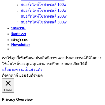
สปอร์ตไลท์โซล่าเซลล์ 100w
สปอร์ตไลท์โซล่าเซลล์ 150w
สปอร์ตไลท์โซล่าเซลล์ 200w
สปอร์ตไลท์โซล่าเซลล์ 300w
บทความ
ติดต่อเรา
เข้าสู่ระบบ
Newsletter
เราใช้คุกกี้เพื่อพัฒนาประสิทธิภาพ และประสบการณ์ที่ดีในการ
ใช้เว็บไซต์ของคุณ คุณสามารถศึกษารายละเอียดได้ที่
นโยบายความเป็นส่วนตัว
ตั้งค่าคุกกี้
ยอมรับทั้งหมด
Close
Privacy Overview