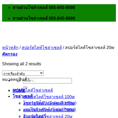
ข้าม
สายด่วนโซล่าเซลล์ 065-845-8698
ไป
สายด่วนโซล่าเซลล์ 065-845-8698
ยัง
เนื้อหา
หน้าหลัก
/
สปอร์ตไลท์โซล่าเซลล์
/
สปอร์ตไลท์โซล่าเซลล์ 20w
คัดกรอง
Showing all 2 results
หมวดหมู่สินค้า
ค้นหา:
สปอร์ตไลท์โซล่าเซลล์
HOME
โซล่าเซลล์
สปอร์ตไลท์โซล่าเซลล์ 100w
โซล่ารูฟท็อป (Solar Rooftop)
สปอร์ตไลท์โซล่าเซลล์ 150w
แผงโซล่าเซลล์ (Solar Panel)
สปอร์ตไลท์โซล่าเซลล์ 200w
อินเวอร์เตอร์
สปอร์ตไลท์โซล่าเซลล์ 20w