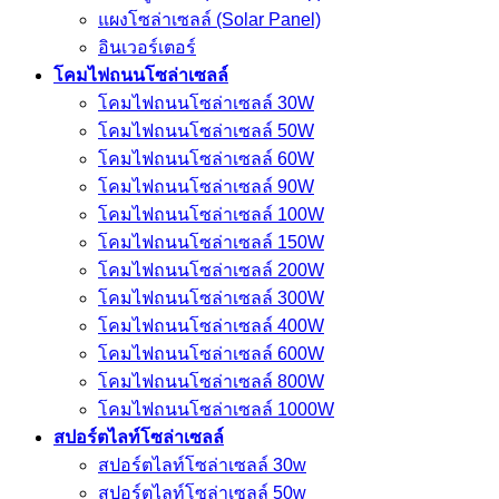
แผงโซล่าเซลล์ (Solar Panel)
อินเวอร์เตอร์
โคมไฟถนนโซล่าเซลล์
โคมไฟถนนโซล่าเซลล์ 30W
โคมไฟถนนโซล่าเซลล์ 50W
โคมไฟถนนโซล่าเซลล์ 60W
โคมไฟถนนโซล่าเซลล์ 90W
โคมไฟถนนโซล่าเซลล์ 100W
โคมไฟถนนโซล่าเซลล์ 150W
โคมไฟถนนโซล่าเซลล์ 200W
โคมไฟถนนโซล่าเซลล์ 300W
โคมไฟถนนโซล่าเซลล์ 400W
โคมไฟถนนโซล่าเซลล์ 600W
โคมไฟถนนโซล่าเซลล์ 800W
โคมไฟถนนโซล่าเซลล์ 1000W
สปอร์ตไลท์โซล่าเซลล์
สปอร์ตไลท์โซล่าเซลล์ 30w
สปอร์ตไลท์โซล่าเซลล์ 50w