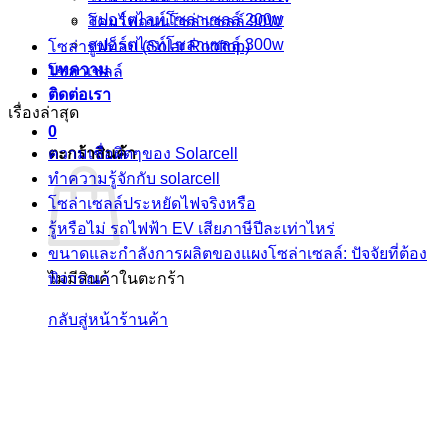
สปอร์ตไลท์โซล่าเซลล์ 200w
โคมไฟถนนโซล่าเซลล์ 90W
สปอร์ตไลท์โซล่าเซลล์ 300w
โซล่ารูฟท็อป (Solar Rooftop)
บทความ
โซล่าเซลล์
ติดต่อเรา
เรื่องล่าสุด
0
ตะกร้าสินค้า
ความเชื่อผิดๆของ Solarcell
ทำความรู้จักกับ solarcell
โซล่าเซลล์ประหยัดไฟจริงหรือ
รู้หรือไม่ รถไฟฟ้า EV เสียภาษีปีละเท่าไหร่
ขนาดและกำลังการผลิตของแผงโซล่าเซลล์: ปัจจัยที่ต้อง
ไม่มีสินค้าในตะกร้า
พิจารณา
กลับสู่หน้าร้านค้า