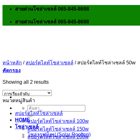
ข้าม
สายด่วนโซล่าเซลล์ 065-845-8698
ไป
สายด่วนโซล่าเซลล์ 065-845-8698
ยัง
เนื้อหา
หน้าหลัก
/
สปอร์ตไลท์โซล่าเซลล์
/
สปอร์ตไลท์โซล่าเซลล์ 50w
คัดกรอง
Showing all 2 results
หมวดหมู่สินค้า
ค้นหา:
สปอร์ตไลท์โซล่าเซลล์
HOME
สปอร์ตไลท์โซล่าเซลล์ 100w
โซล่าเซลล์
สปอร์ตไลท์โซล่าเซลล์ 150w
โซล่ารูฟท็อป (Solar Rooftop)
สปอร์ตไลท์โซล่าเซลล์ 200w