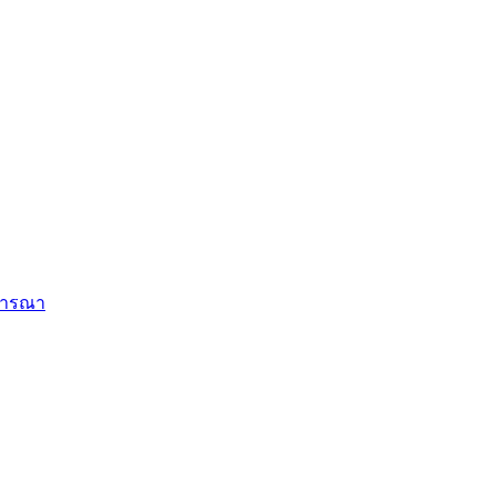
ิจารณา