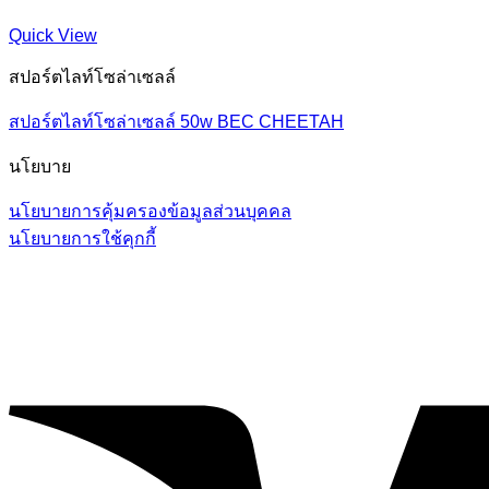
Quick View
สปอร์ตไลท์โซล่าเซลล์
สปอร์ตไลท์โซล่าเซลล์ 50w BEC CHEETAH
นโยบาย
นโยบายการคุ้มครองข้อมูลส่วนบุคคล
นโยบายการใช้คุกกี้