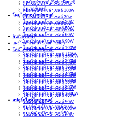
แผงโซล่าเซลล์ (Solar Panel)
สปอร์ตไลท์โซล่าเซลล์ 20w
อินเวอร์เตอร์
สปอร์ตไลท์โซล่าเซลล์ 300w
โคมไฟถนนโซล่าเซลล์
สปอร์ตไลท์โซล่าเซลล์ 30w
โคมไฟถนนโซล่าเซลล์ 30W
สปอร์ตไลท์โซล่าเซลล์ 50w
โคมไฟถนนโซล่าเซลล์ 50W
สปอร์ตไลท์โซล่าเซลล์ 800w
โคมไฟถนนโซล่าเซลล์ 60W
อินเวอร์เตอร์
โคมไฟถนนโซล่าเซลล์ 90W
แผงโซล่าเซลล์ (Solar Panel)
โคมไฟถนนโซล่าเซลล์ 100W
โคมไฟถนนโซล่าเซลล์
โคมไฟถนนโซล่าเซลล์ 150W
โคมไฟถนนโซล่าเซลล์ 1000W
โคมไฟถนนโซล่าเซลล์ 200W
โคมไฟถนนโซล่าเซลล์ 100W
โคมไฟถนนโซล่าเซลล์ 300W
โคมไฟถนนโซล่าเซลล์ 150W
โคมไฟถนนโซล่าเซลล์ 400W
โคมไฟถนนโซล่าเซลล์ 200W
โคมไฟถนนโซล่าเซลล์ 600W
โคมไฟถนนโซล่าเซลล์ 300W
โคมไฟถนนโซล่าเซลล์ 800W
โคมไฟถนนโซล่าเซลล์ 30W
โคมไฟถนนโซล่าเซลล์ 1000W
โคมไฟถนนโซล่าเซลล์ 400W
สปอร์ตไลท์โซล่าเซลล์
โคมไฟถนนโซล่าเซลล์ 50W
สปอร์ตไลท์โซล่าเซลล์ 30w
โคมไฟถนนโซล่าเซลล์ 600W
สปอร์ตไลท์โซล่าเซลล์ 50w
โคมไฟถนนโซล่าเซลล์ 60W