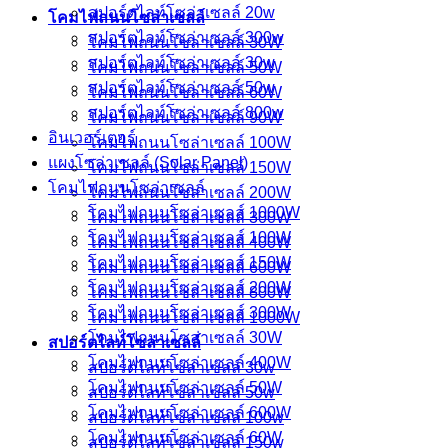
สปอร์ตไลท์โซล่าเซลล์ 20w
โคมไฟถนนโซล่าเซลล์
สปอร์ตไลท์โซล่าเซลล์ 300w
โคมไฟถนนโซล่าเซลล์ 30W
สปอร์ตไลท์โซล่าเซลล์ 30w
โคมไฟถนนโซล่าเซลล์ 50W
สปอร์ตไลท์โซล่าเซลล์ 50w
โคมไฟถนนโซล่าเซลล์ 60W
สปอร์ตไลท์โซล่าเซลล์ 800w
โคมไฟถนนโซล่าเซลล์ 90W
อินเวอร์เตอร์
โคมไฟถนนโซล่าเซลล์ 100W
แผงโซล่าเซลล์ (Solar Panel)
โคมไฟถนนโซล่าเซลล์ 150W
โคมไฟถนนโซล่าเซลล์
โคมไฟถนนโซล่าเซลล์ 200W
โคมไฟถนนโซล่าเซลล์ 1000W
โคมไฟถนนโซล่าเซลล์ 300W
โคมไฟถนนโซล่าเซลล์ 100W
โคมไฟถนนโซล่าเซลล์ 400W
โคมไฟถนนโซล่าเซลล์ 150W
โคมไฟถนนโซล่าเซลล์ 600W
โคมไฟถนนโซล่าเซลล์ 200W
โคมไฟถนนโซล่าเซลล์ 800W
โคมไฟถนนโซล่าเซลล์ 300W
โคมไฟถนนโซล่าเซลล์ 1000W
โคมไฟถนนโซล่าเซลล์ 30W
สปอร์ตไลท์โซล่าเซลล์
โคมไฟถนนโซล่าเซลล์ 400W
สปอร์ตไลท์โซล่าเซลล์ 30w
โคมไฟถนนโซล่าเซลล์ 50W
สปอร์ตไลท์โซล่าเซลล์ 50w
โคมไฟถนนโซล่าเซลล์ 600W
สปอร์ตไลท์โซล่าเซลล์ 100w
โคมไฟถนนโซล่าเซลล์ 60W
สปอร์ตไลท์โซล่าเซลล์ 150w