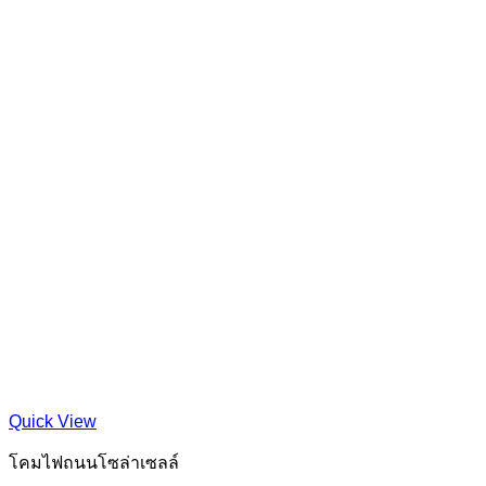
Quick View
โคมไฟถนนโซล่าเซลล์