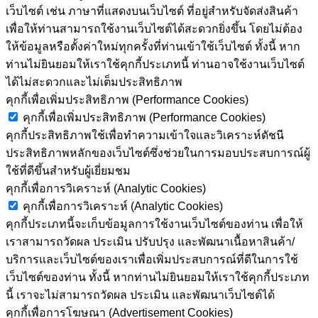
เว็บไซต์ เช่น ภาษาที่แสดงบนเว็บไซต์ ที่อยู่สำหรับจัดส่งสินค้า
เพื่อให้ท่านสามารถใช้งานเว็บไซต์ได้สะดวกยิ่งขึ้น โดยไม่ต้อง
ให้ข้อมูลหรือตั้งค่าใหม่ทุกครั้งที่ท่านเข้าใช้เว็บไซต์ ทั้งนี้ หาก
ท่านไม่ยินยอมให้เราใช้คุกกี้ประเภทนี้ ท่านอาจใช้งานเว็บไซต์
ได้ไม่สะดวกและไม่เต็มประสิทธิภาพ
คุกกี้เพื่อเพิ่มประสิทธิภาพ (Performance Cookies)
คุกกี้เพื่อเพิ่มประสิทธิภาพ (Performance Cookies)
คุกกี้ประสิทธิภาพใช้เพื่อทำความเข้าใจและวิเคราะห์ดัชนี
ประสิทธิภาพหลักของเว็บไซต์ซึ่งช่วยในการมอบประสบการณ์ผู้
ใช้ที่ดีขึ้นสำหรับผู้เยี่ยมชม
คุกกี้เพื่อการวิเคราะห์ (Analytic Cookies)
คุกกี้เพื่อการวิเคราะห์ (Analytic Cookies)
คุกกี้ประเภทนี้จะเก็บข้อมูลการใช้งานเว็บไซต์ของท่าน เพื่อให้
เราสามารถวัดผล ประเมิน ปรับปรุง และพัฒนาเนื้อหาสินค้า/
บริการและเว็บไซต์ของเราเพื่อเพิ่มประสบการณ์ที่ดีในการใช้
เว็บไซต์ของท่าน ทั้งนี้ หากท่านไม่ยินยอมให้เราใช้คุกกี้ประเภท
นี้ เราจะไม่สามารถวัดผล ประเมิน และพัฒนาเว็บไซต์ได้
คุกกี้เพื่อการโฆษณา (Advertisement Cookies)