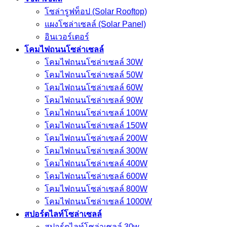
โซล่ารูฟท็อป (Solar Rooftop)
แผงโซล่าเซลล์ (Solar Panel)
อินเวอร์เตอร์
โคมไฟถนนโซล่าเซลล์
โคมไฟถนนโซล่าเซลล์ 30W
โคมไฟถนนโซล่าเซลล์ 50W
โคมไฟถนนโซล่าเซลล์ 60W
โคมไฟถนนโซล่าเซลล์ 90W
โคมไฟถนนโซล่าเซลล์ 100W
โคมไฟถนนโซล่าเซลล์ 150W
โคมไฟถนนโซล่าเซลล์ 200W
โคมไฟถนนโซล่าเซลล์ 300W
โคมไฟถนนโซล่าเซลล์ 400W
โคมไฟถนนโซล่าเซลล์ 600W
โคมไฟถนนโซล่าเซลล์ 800W
โคมไฟถนนโซล่าเซลล์ 1000W
สปอร์ตไลท์โซล่าเซลล์
สปอร์ตไลท์โซล่าเซลล์ 30w