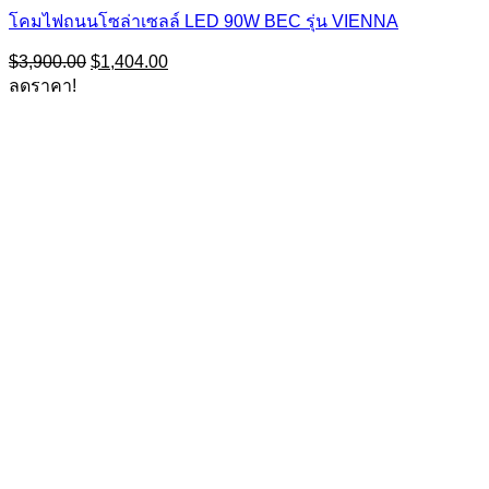
โคมไฟถนนโซล่าเซลล์ LED 90W BEC รุ่น VIENNA
Original
Current
$
3,900.00
$
1,404.00
price
price
ลดราคา!
was:
is:
$3,900.00.
$1,404.00.