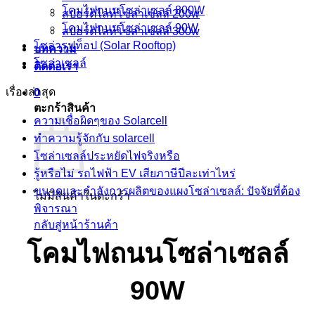
โคมไฟถนนโซล่าเซลล์ 800W
สปอร์ตไลท์โซล่าเซลล์ 200w
โคมไฟถนนโซล่าเซลล์ 90W
สปอร์ตไลท์โซล่าเซลล์ 300w
โซล่ารูฟท็อป (Solar Rooftop)
บทความ
โซล่าเซลล์
ติดต่อเรา
เรื่องล่าสุด
0
ตะกร้าสินค้า
ความเชื่อผิดๆของ Solarcell
ทำความรู้จักกับ solarcell
โซล่าเซลล์ประหยัดไฟจริงหรือ
รู้หรือไม่ รถไฟฟ้า EV เสียภาษีปีละเท่าไหร่
ขนาดและกำลังการผลิตของแผงโซล่าเซลล์: ปัจจัยที่ต้อง
ไม่มีสินค้าในตะกร้า
พิจารณา
กลับสู่หน้าร้านค้า
โคมไฟถนนโซล่าเซลล์
90W