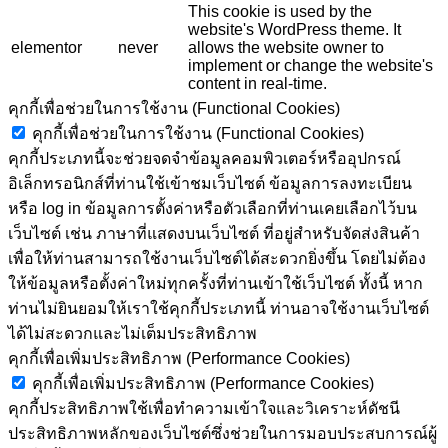
This cookie is used by the
website's WordPress theme. It
elementor
never
allows the website owner to
implement or change the website's
content in real-time.
คุกกี้เพื่อช่วยในการใช้งาน (Functional Cookies)
คุกกี้เพื่อช่วยในการใช้งาน (Functional Cookies)
คุกกี้ประเภทนี้จะช่วยจดจำข้อมูลคอมพิวเตอร์หรืออุปกรณ์
อิเล็กทรอนิกส์ที่ท่านใช้เข้าชมเว็บไซต์ ข้อมูลการลงทะเบียน
หรือ log in ข้อมูลการตั้งค่าหรือตัวเลือกที่ท่านเคยเลือกไว้บน
เว็บไซต์ เช่น ภาษาที่แสดงบนเว็บไซต์ ที่อยู่สำหรับจัดส่งสินค้า
เพื่อให้ท่านสามารถใช้งานเว็บไซต์ได้สะดวกยิ่งขึ้น โดยไม่ต้อง
ให้ข้อมูลหรือตั้งค่าใหม่ทุกครั้งที่ท่านเข้าใช้เว็บไซต์ ทั้งนี้ หาก
ท่านไม่ยินยอมให้เราใช้คุกกี้ประเภทนี้ ท่านอาจใช้งานเว็บไซต์
ได้ไม่สะดวกและไม่เต็มประสิทธิภาพ
คุกกี้เพื่อเพิ่มประสิทธิภาพ (Performance Cookies)
คุกกี้เพื่อเพิ่มประสิทธิภาพ (Performance Cookies)
คุกกี้ประสิทธิภาพใช้เพื่อทำความเข้าใจและวิเคราะห์ดัชนี
ประสิทธิภาพหลักของเว็บไซต์ซึ่งช่วยในการมอบประสบการณ์ผู้