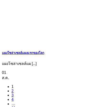
แผงโซล่าเซลล์แผงแรกของโลก
แผงโซล่าเซลล์แผ [...]
01
ส.ค.
1
2
3
4
…