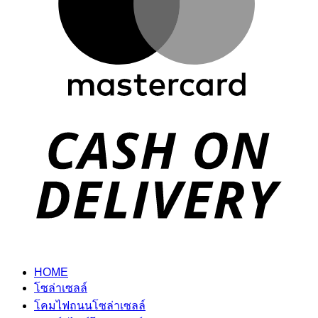
D
HOME
โซล่าเซลล์
โคมไฟถนนโซล่าเซลล์