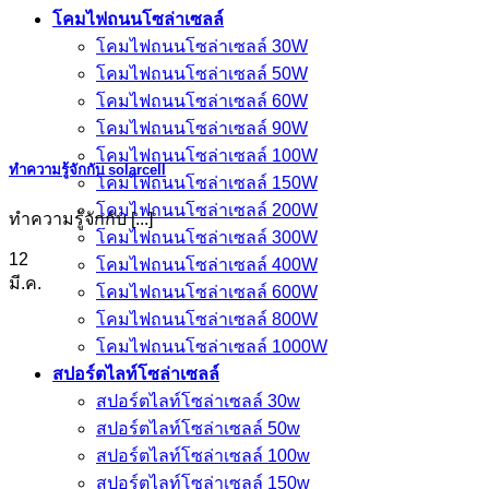
โคมไฟถนนโซล่าเซลล์
โคมไฟถนนโซล่าเซลล์ 30W
โคมไฟถนนโซล่าเซลล์ 50W
โคมไฟถนนโซล่าเซลล์ 60W
โคมไฟถนนโซล่าเซลล์ 90W
โคมไฟถนนโซล่าเซลล์ 100W
ทำความรู้จักกับ solarcell
โคมไฟถนนโซล่าเซลล์ 150W
โคมไฟถนนโซล่าเซลล์ 200W
ทำความรู้จักกับ [...]
โคมไฟถนนโซล่าเซลล์ 300W
12
โคมไฟถนนโซล่าเซลล์ 400W
มี.ค.
โคมไฟถนนโซล่าเซลล์ 600W
โคมไฟถนนโซล่าเซลล์ 800W
โคมไฟถนนโซล่าเซลล์ 1000W
สปอร์ตไลท์โซล่าเซลล์
สปอร์ตไลท์โซล่าเซลล์ 30w
สปอร์ตไลท์โซล่าเซลล์ 50w
สปอร์ตไลท์โซล่าเซลล์ 100w
สปอร์ตไลท์โซล่าเซลล์ 150w