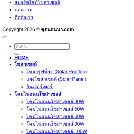
สปอร์ตไลท์โซล่าเซลล์
บทความ
ติดต่อเรา
Copyright 2026 ©
ชุดนอนนา.com
ค้นหา:
HOME
โซล่าเซลล์
โซล่ารูฟท็อป (Solar Rooftop)
แผงโซล่าเซลล์ (Solar Panel)
อินเวอร์เตอร์
โคมไฟถนนโซล่าเซลล์
โคมไฟถนนโซล่าเซลล์ 30W
โคมไฟถนนโซล่าเซลล์ 50W
โคมไฟถนนโซล่าเซลล์ 60W
โคมไฟถนนโซล่าเซลล์ 90W
โคมไฟถนนโซล่าเซลล์ 100W