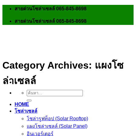
ข้าม
สายด่วนโซล่าเซลล์ 065-845-8698
ไป
สายด่วนโซล่าเซลล์ 065-845-8698
ยัง
เนื้อหา
Category Archives:
แผงโซ
ล่าเซลล์
ค้นหา:
HOME
โซล่าเซลล์
โซล่ารูฟท็อป (Solar Rooftop)
แผงโซล่าเซลล์ (Solar Panel)
อินเวอร์เตอร์