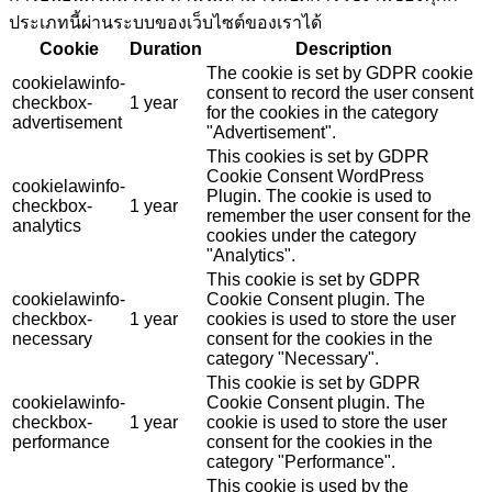
ประเภทนี้ผ่านระบบของเว็บไซต์ของเราได้
Cookie
Duration
Description
The cookie is set by GDPR cookie
cookielawinfo-
consent to record the user consent
checkbox-
1 year
for the cookies in the category
advertisement
"Advertisement".
This cookies is set by GDPR
Cookie Consent WordPress
cookielawinfo-
Plugin. The cookie is used to
checkbox-
1 year
remember the user consent for the
analytics
cookies under the category
"Analytics".
This cookie is set by GDPR
cookielawinfo-
Cookie Consent plugin. The
checkbox-
1 year
cookies is used to store the user
necessary
consent for the cookies in the
category "Necessary".
This cookie is set by GDPR
cookielawinfo-
Cookie Consent plugin. The
checkbox-
1 year
cookie is used to store the user
performance
consent for the cookies in the
category "Performance".
This cookie is used by the