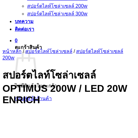
สปอร์ตไลท์โซล่าเซลล์ 200w
สปอร์ตไลท์โซล่าเซลล์ 300w
บทความ
ติดต่อเรา
0
ตะกร้าสินค้า
หน้าหลัก
/
สปอร์ตไลท์โซล่าเซลล์
/
สปอร์ตไลท์โซล่าเซลล์
200w
สปอร์ตไลท์โซล่าเซลล์
OPTIMUS 200W / LED 20W
ไม่มีสินค้าในตะกร้า
ENRICH
กลับสู่หน้าร้านค้า