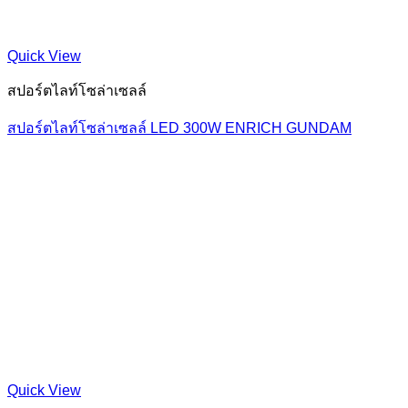
Quick View
สปอร์ตไลท์โซล่าเซลล์
สปอร์ตไลท์โซล่าเซลล์ LED 300W ENRICH GUNDAM
Quick View