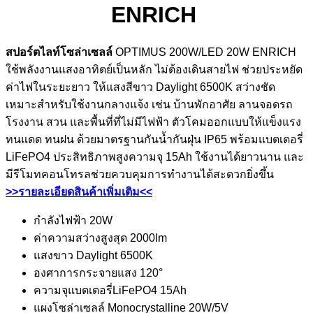
ENRICH
สปอร์ตไลท์โซล่าเซลล์
OPTIMUS 200W/LED 20W ENRICH
ใช้พลังงานแสงอาทิตย์เป็นหลัก ไม่ต้องเดินสายไฟ ช่วยประหยัด
ค่าไฟในระยะยาว ให้แสงสีขาว Daylight 6500K สว่างชัด
เหมาะสำหรับใช้งานกลางแจ้ง เช่น บ้านพักอาศัย ลานจอดรถ
โรงงาน สวน และพื้นที่ที่ไม่มีไฟฟ้า ตัวโคมออกแบบให้แข็งแรง
ทนแดด ทนฝน ด้วยมาตรฐานกันน้ำกันฝุ่น IP65 พร้อมแบตเตอรี่
LiFePO4 ประสิทธิภาพสูงความจุ 15Ah ใช้งานได้ยาวนาน และ
มีรีโมทคอนโทรลช่วยควบคุมการทำงานได้สะดวกยิ่งขึ้น
>>รายละเอียดสินค้าเพิ่มเติม<<
กำลังไฟฟ้า 20W
ค่าความสว่างสูงสุด 2000lm
แสงขาว Daylight 6500K
องศาการกระจายแสง 120°
ความจุแบตเตอรี่LiFePO4 15Ah
แผงโซล่าเซลล์ Monocrystalline 20W/5V