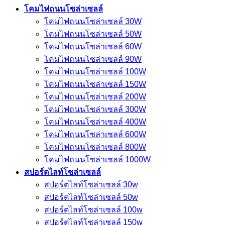
โคมไฟถนนโซล่าเซลล์
โคมไฟถนนโซล่าเซลล์ 30W
โคมไฟถนนโซล่าเซลล์ 50W
โคมไฟถนนโซล่าเซลล์ 60W
โคมไฟถนนโซล่าเซลล์ 90W
โคมไฟถนนโซล่าเซลล์ 100W
โคมไฟถนนโซล่าเซลล์ 150W
โคมไฟถนนโซล่าเซลล์ 200W
โคมไฟถนนโซล่าเซลล์ 300W
โคมไฟถนนโซล่าเซลล์ 400W
โคมไฟถนนโซล่าเซลล์ 600W
โคมไฟถนนโซล่าเซลล์ 800W
โคมไฟถนนโซล่าเซลล์ 1000W
สปอร์ตไลท์โซล่าเซลล์
สปอร์ตไลท์โซล่าเซลล์ 30w
สปอร์ตไลท์โซล่าเซลล์ 50w
สปอร์ตไลท์โซล่าเซลล์ 100w
สปอร์ตไลท์โซล่าเซลล์ 150w