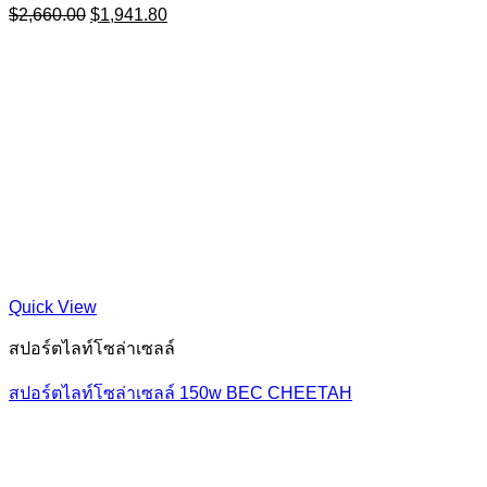
Original
Current
$
2,660.00
$
1,941.80
price
price
was:
is:
$2,660.00.
$1,941.80.
Quick View
สปอร์ตไลท์โซล่าเซลล์
สปอร์ตไลท์โซล่าเซลล์ 150w BEC CHEETAH