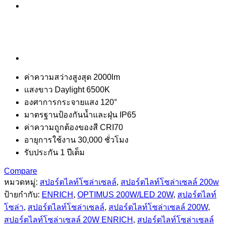
ค่าความสว่างสูงสุด 2000lm
แสงขาว Daylight 6500K
องศาการกระจายแสง 120°
มาตรฐานป้องกันน้ำและฝุ่น IP65
ค่าความถูกต้องของสี CRI70
อายุการใช้งาน 30,000 ชั่วโมง
รับประกัน 1 ปีเต็ม
Compare
หมวดหมู่:
สปอร์ตไลท์โซล่าเซลล์
,
สปอร์ตไลท์โซล่าเซลล์ 200w
ป้ายกำกับ:
ENRICH
,
OPTIMUS 200W/LED 20W
,
สปอร์ตไลท์
โซล่า
,
สปอร์ตไลท์โซล่าเซลล์
,
สปอร์ตไลท์โซล่าเซลล์ 200W
,
สปอร์ตไลท์โซล่าเซลล์ 20W ENRICH
,
สปอร์ตไลท์โซล่าเซลล์