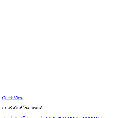
Quick View
สปอร์ตไลท์โซล่าเซลล์