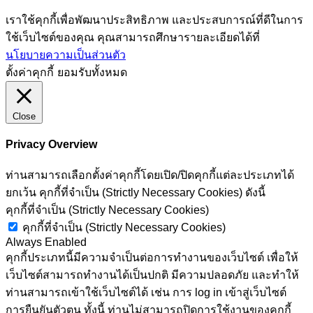
เราใช้คุกกี้เพื่อพัฒนาประสิทธิภาพ และประสบการณ์ที่ดีในการ
ใช้เว็บไซต์ของคุณ คุณสามารถศึกษารายละเอียดได้ที่
นโยบายความเป็นส่วนตัว
ตั้งค่าคุกกี้
ยอมรับทั้งหมด
Close
Privacy Overview
ท่านสามารถเลือกตั้งค่าคุกกี้โดยเปิด/ปิดคุกกี้แต่ละประเภทได้
ยกเว้น คุกกี้ที่จำเป็น (Strictly Necessary Cookies) ดังนี้
คุกกี้ที่จำเป็น (Strictly Necessary Cookies)
คุกกี้ที่จำเป็น (Strictly Necessary Cookies)
Always Enabled
คุกกี้ประเภทนี้มีความจำเป็นต่อการทำงานของเว็บไซต์ เพื่อให้
เว็บไซต์สามารถทำงานได้เป็นปกติ มีความปลอดภัย และทำให้
ท่านสามารถเข้าใช้เว็บไซต์ได้ เช่น การ log in เข้าสู่เว็บไซต์
การยืนยันตัวตน ทั้งนี้ ท่านไม่สามารถปิดการใช้งานของคุกกี้