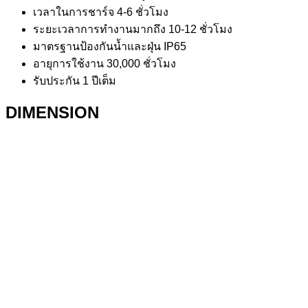
เวลาในการชาร์จ 4-6 ชั่วโมง
ระยะเวลาการทำงานมากถึง 10-12 ชั่วโมง
มาตรฐานป้องกันน้ำและฝุ่น IP65
อายุการใช้งาน 30,000 ชั่วโมง
รับประกัน 1 ปีเต็ม
DIMENSION