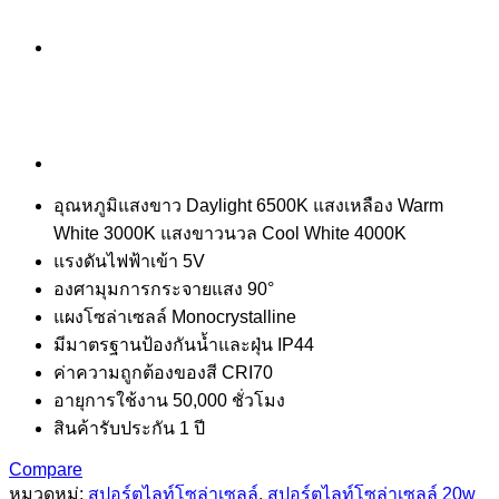
อุณหภูมิแสงขาว Daylight 6500K แสงเหลือง Warm
White 3000K แสงขาวนวล Cool White 4000K
แรงดันไฟฟ้าเข้า 5V
องศามุมการกระจายแสง 90°
แผงโซล่าเซลล์ Monocrystalline
มีมาตรฐานป้องกันน้ำและฝุ่น IP44
ค่าความถูกต้องของสี CRI70
อายุการใช้งาน 50,000 ชั่วโมง
สินค้ารับประกัน 1 ปี
Compare
หมวดหมู่:
สปอร์ตไลท์โซล่าเซลล์
,
สปอร์ตไลท์โซล่าเซลล์ 20w