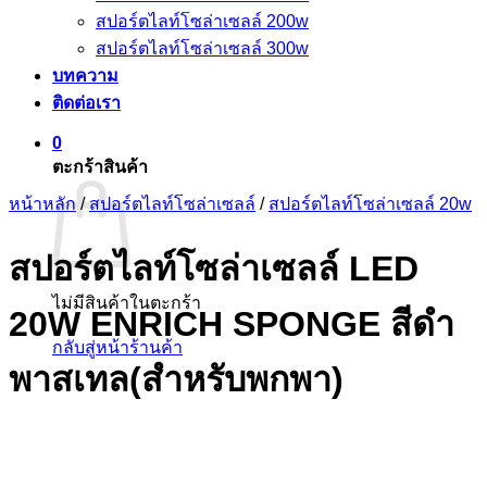
สปอร์ตไลท์โซล่าเซลล์ 200w
สปอร์ตไลท์โซล่าเซลล์ 300w
บทความ
ติดต่อเรา
0
ตะกร้าสินค้า
หน้าหลัก
/
สปอร์ตไลท์โซล่าเซลล์
/
สปอร์ตไลท์โซล่าเซลล์ 20w
สปอร์ตไลท์โซล่าเซลล์ LED
ไม่มีสินค้าในตะกร้า
20W ENRICH SPONGE สีดำ
กลับสู่หน้าร้านค้า
พาสเทล(สำหรับพกพา)