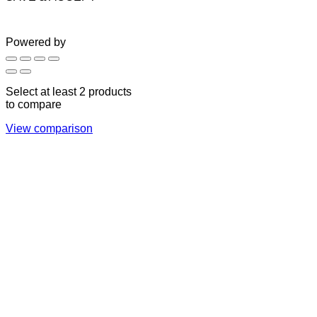
Powered by
Select at least 2 products
to compare
View comparison