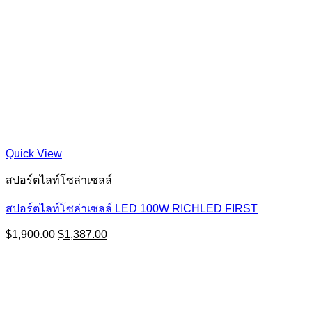
Quick View
สปอร์ตไลท์โซล่าเซลล์
สปอร์ตไลท์โซล่าเซลล์ LED 100W RICHLED FIRST
Original
Current
$
1,900.00
$
1,387.00
price
price
was:
is:
$1,900.00.
$1,387.00.