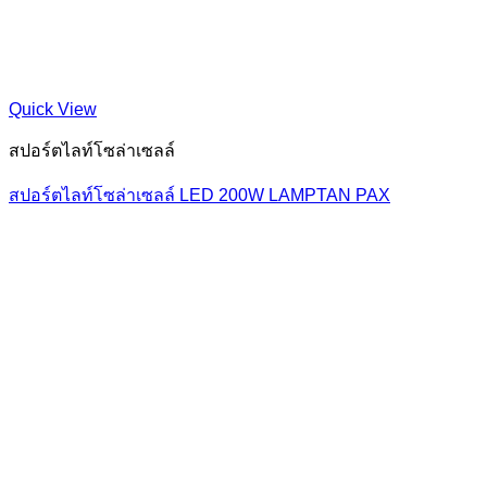
Quick View
สปอร์ตไลท์โซล่าเซลล์
สปอร์ตไลท์โซล่าเซลล์ LED 200W LAMPTAN PAX