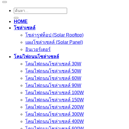
ค้นหา:
HOME
โซล่าเซลล์
โซล่ารูฟท็อป (Solar Rooftop)
แผงโซล่าเซลล์ (Solar Panel)
อินเวอร์เตอร์
โคมไฟถนนโซล่าเซลล์
โคมไฟถนนโซล่าเซลล์ 30W
โคมไฟถนนโซล่าเซลล์ 50W
โคมไฟถนนโซล่าเซลล์ 60W
โคมไฟถนนโซล่าเซลล์ 90W
โคมไฟถนนโซล่าเซลล์ 100W
โคมไฟถนนโซล่าเซลล์ 150W
โคมไฟถนนโซล่าเซลล์ 200W
โคมไฟถนนโซล่าเซลล์ 300W
โคมไฟถนนโซล่าเซลล์ 400W
โคมไฟถนนโซล่าเซลล์ 600W