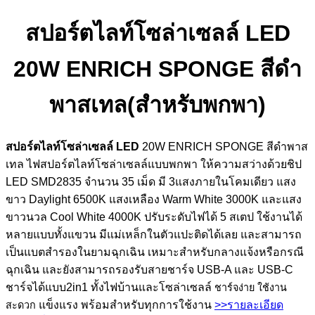
สปอร์ตไลท์โซล่าเซลล์ LED
20W ENRICH SPONGE สีดำ
พาสเทล(สำหรับพกพา)
สปอร์ตไลท์โซล่าเซลล์ LED
20W ENRICH SPONGE สีดำพาส
เทล ไฟสปอร์ตไลท์โซล่าเซลล์แบบพกพา ให้ความสว่างด้วยชิป
LED SMD2835 จำนวน 35 เม็ด มี 3แสงภายในโคมเดียว แสง
ขาว Daylight 6500K แสงเหลือง Warm White 3000K และแสง
ขาวนวล Cool White 4000K ปรับระดับไฟได้ 5 สเตป ใช้งานได้
หลายแบบทั้งแขวน มีแม่เหล็กในตัวแปะติดได้เลย และสามารถ
เป็นแบตสำรองในยามฉุกเฉิน เหมาะสำหรับกลางแจ้งหรือกรณี
ฉุกเฉิน และยังสามารถรองรับสายชาร์จ USB-A และ USB-C
ชาร์จได้แบบ2in1 ทั้งไฟบ้านและโซล่าเซลล์
ชาร์จง่าย ใช้งาน
แข็งแรง พร้อมสำหรับทุกการใช้งาน
>>รายละเอียด
สะดวก