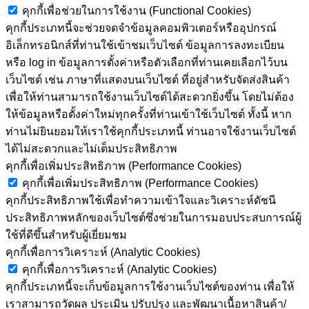
คุกกี้เพื่อช่วยในการใช้งาน (Functional Cookies)
คุกกี้ประเภทนี้จะช่วยจดจำข้อมูลคอมพิวเตอร์หรืออุปกรณ์
อิเล็กทรอนิกส์ที่ท่านใช้เข้าชมเว็บไซต์ ข้อมูลการลงทะเบียน
หรือ log in ข้อมูลการตั้งค่าหรือตัวเลือกที่ท่านเคยเลือกไว้บน
เว็บไซต์ เช่น ภาษาที่แสดงบนเว็บไซต์ ที่อยู่สำหรับจัดส่งสินค้า
เพื่อให้ท่านสามารถใช้งานเว็บไซต์ได้สะดวกยิ่งขึ้น โดยไม่ต้อง
ให้ข้อมูลหรือตั้งค่าใหม่ทุกครั้งที่ท่านเข้าใช้เว็บไซต์ ทั้งนี้ หาก
ท่านไม่ยินยอมให้เราใช้คุกกี้ประเภทนี้ ท่านอาจใช้งานเว็บไซต์
ได้ไม่สะดวกและไม่เต็มประสิทธิภาพ
คุกกี้เพื่อเพิ่มประสิทธิภาพ (Performance Cookies)
คุกกี้เพื่อเพิ่มประสิทธิภาพ (Performance Cookies)
คุกกี้ประสิทธิภาพใช้เพื่อทำความเข้าใจและวิเคราะห์ดัชนี
ประสิทธิภาพหลักของเว็บไซต์ซึ่งช่วยในการมอบประสบการณ์ผู้
ใช้ที่ดีขึ้นสำหรับผู้เยี่ยมชม
คุกกี้เพื่อการวิเคราะห์ (Analytic Cookies)
คุกกี้เพื่อการวิเคราะห์ (Analytic Cookies)
คุกกี้ประเภทนี้จะเก็บข้อมูลการใช้งานเว็บไซต์ของท่าน เพื่อให้
เราสามารถวัดผล ประเมิน ปรับปรุง และพัฒนาเนื้อหาสินค้า/