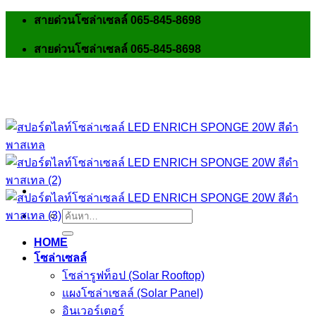
ข้าม
สายด่วนโซล่าเซลล์ 065-845-8698
ไป
สายด่วนโซล่าเซลล์ 065-845-8698
ยัง
เนื้อหา
ค้นหา:
HOME
โซล่าเซลล์
โซล่ารูฟท็อป (Solar Rooftop)
แผงโซล่าเซลล์ (Solar Panel)
อินเวอร์เตอร์