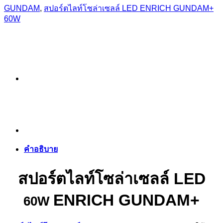
GUNDAM
,
สปอร์ตไลท์โซล่าเซลล์ LED ENRICH GUNDAM+
60W
คำอธิบาย
สปอร์ตไลท์โซล่าเซลล์ LED
ENRICH GUNDAM+
60W