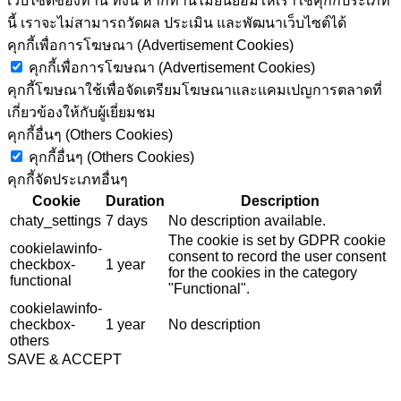
เว็บไซต์ของท่าน ทั้งนี้ หากท่านไม่ยินยอมให้เราใช้คุกกี้ประเภท
นี้ เราจะไม่สามารถวัดผล ประเมิน และพัฒนาเว็บไซต์ได้
คุกกี้เพื่อการโฆษณา (Advertisement Cookies)
คุกกี้เพื่อการโฆษณา (Advertisement Cookies)
คุกกี้โฆษณาใช้เพื่อจัดเตรียมโฆษณาและแคมเปญการตลาดที่
เกี่ยวข้องให้กับผู้เยี่ยมชม
คุกกี้อื่นๆ (Others Cookies)
คุกกี้อื่นๆ (Others Cookies)
คุกกี้จัดประเภทอื่นๆ
Cookie
Duration
Description
chaty_settings
7 days
No description available.
The cookie is set by GDPR cookie
cookielawinfo-
consent to record the user consent
checkbox-
1 year
for the cookies in the category
functional
"Functional".
cookielawinfo-
checkbox-
1 year
No description
others
SAVE & ACCEPT