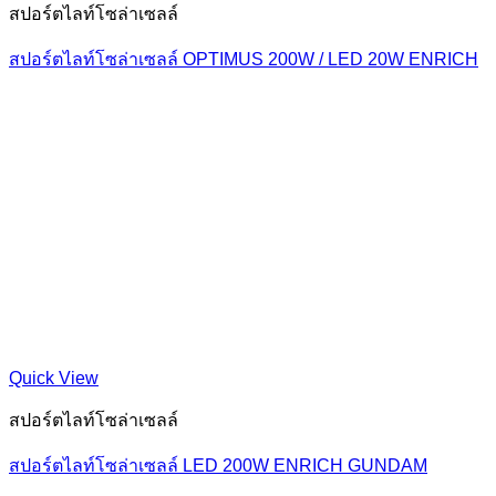
สปอร์ตไลท์โซล่าเซลล์
สปอร์ตไลท์โซล่าเซลล์ OPTIMUS 200W / LED 20W ENRICH
Quick View
สปอร์ตไลท์โซล่าเซลล์
สปอร์ตไลท์โซล่าเซลล์ LED 200W ENRICH GUNDAM