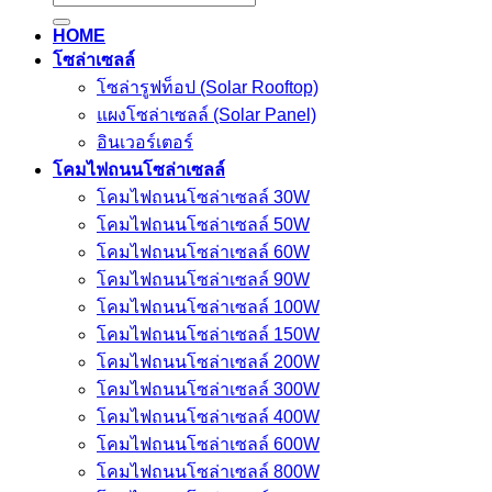
HOME
โซล่าเซลล์
โซล่ารูฟท็อป (Solar Rooftop)
แผงโซล่าเซลล์ (Solar Panel)
อินเวอร์เตอร์
โคมไฟถนนโซล่าเซลล์
โคมไฟถนนโซล่าเซลล์ 30W
โคมไฟถนนโซล่าเซลล์ 50W
โคมไฟถนนโซล่าเซลล์ 60W
โคมไฟถนนโซล่าเซลล์ 90W
โคมไฟถนนโซล่าเซลล์ 100W
โคมไฟถนนโซล่าเซลล์ 150W
โคมไฟถนนโซล่าเซลล์ 200W
โคมไฟถนนโซล่าเซลล์ 300W
โคมไฟถนนโซล่าเซลล์ 400W
โคมไฟถนนโซล่าเซลล์ 600W
โคมไฟถนนโซล่าเซลล์ 800W