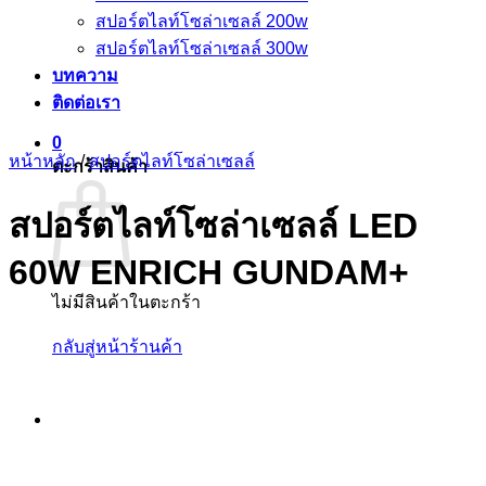
สปอร์ตไลท์โซล่าเซลล์ 200w
สปอร์ตไลท์โซล่าเซลล์ 300w
บทความ
ติดต่อเรา
0
หน้าหลัก
/
สปอร์ตไลท์โซล่าเซลล์
ตะกร้าสินค้า
สปอร์ตไลท์โซล่าเซลล์ LED
60W ENRICH GUNDAM+
ไม่มีสินค้าในตะกร้า
กลับสู่หน้าร้านค้า