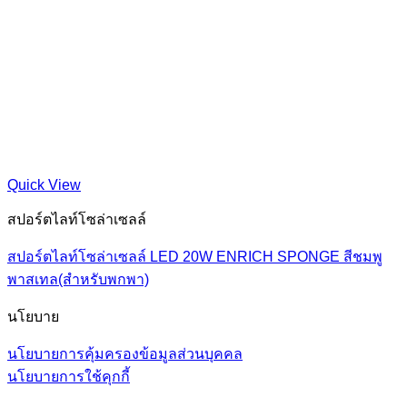
Quick View
สปอร์ตไลท์โซล่าเซลล์
สปอร์ตไลท์โซล่าเซลล์ LED 20W ENRICH SPONGE สีชมพู
พาสเทล(สำหรับพกพา)
นโยบาย
นโยบายการคุ้มครองข้อมูลส่วนบุคคล
นโยบายการใช้คุกกี้