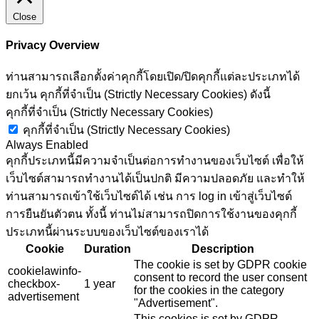
Close
Privacy Overview
ท่านสามารถเลือกตั้งค่าคุกกี้โดยเปิด/ปิดคุกกี้แต่ละประเภทได้
ยกเว้น คุกกี้ที่จำเป็น (Strictly Necessary Cookies) ดังนี้
คุกกี้ที่จำเป็น (Strictly Necessary Cookies)
คุกกี้ที่จำเป็น (Strictly Necessary Cookies)
Always Enabled
คุกกี้ประเภทนี้มีความจำเป็นต่อการทำงานของเว็บไซต์ เพื่อให้
เว็บไซต์สามารถทำงานได้เป็นปกติ มีความปลอดภัย และทำให้
ท่านสามารถเข้าใช้เว็บไซต์ได้ เช่น การ log in เข้าสู่เว็บไซต์
การยืนยันตัวตน ทั้งนี้ ท่านไม่สามารถปิดการใช้งานของคุกกี้
ประเภทนี้ผ่านระบบของเว็บไซต์ของเราได้
Cookie
Duration
Description
The cookie is set by GDPR cookie
cookielawinfo-
consent to record the user consent
checkbox-
1 year
for the cookies in the category
advertisement
"Advertisement".
This cookies is set by GDPR