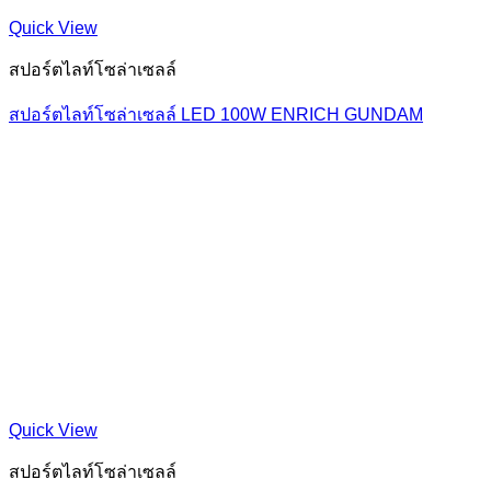
Quick View
สปอร์ตไลท์โซล่าเซลล์
สปอร์ตไลท์โซล่าเซลล์ LED 100W ENRICH GUNDAM
Quick View
สปอร์ตไลท์โซล่าเซลล์