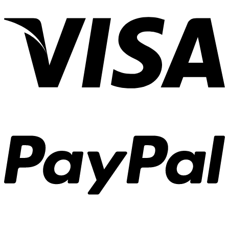
V
P
S