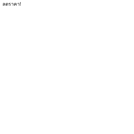
ลดราคา!