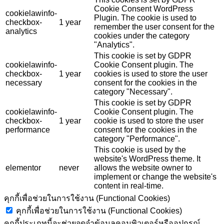
Cookie Consent WordPress
cookielawinfo-
Plugin. The cookie is used to
checkbox-
1 year
remember the user consent for the
analytics
cookies under the category
"Analytics".
This cookie is set by GDPR
cookielawinfo-
Cookie Consent plugin. The
checkbox-
1 year
cookies is used to store the user
necessary
consent for the cookies in the
category "Necessary".
This cookie is set by GDPR
cookielawinfo-
Cookie Consent plugin. The
checkbox-
1 year
cookie is used to store the user
performance
consent for the cookies in the
category "Performance".
This cookie is used by the
website's WordPress theme. It
elementor
never
allows the website owner to
implement or change the website's
content in real-time.
คุกกี้เพื่อช่วยในการใช้งาน (Functional Cookies)
คุกกี้เพื่อช่วยในการใช้งาน (Functional Cookies)
คุกกี้ประเภทนี้จะช่วยจดจำข้อมูลคอมพิวเตอร์หรืออุปกรณ์