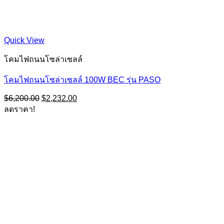
Quick View
โคมไฟถนนโซล่าเซลล์
โคมไฟถนนโซล่าเซลล์ 100W BEC รุ่น PASO
Original
Current
$
6,200.00
$
2,232.00
price
price
ลดราคา!
was:
is:
$6,200.00.
$2,232.00.