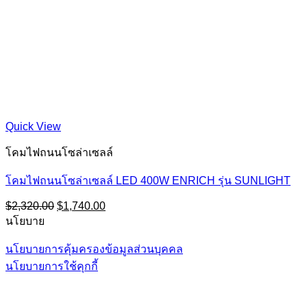
Quick View
โคมไฟถนนโซล่าเซลล์
โคมไฟถนนโซล่าเซลล์ LED 400W ENRICH รุ่น SUNLIGHT
Original
Current
$
2,320.00
$
1,740.00
price
price
นโยบาย
was:
is:
$2,320.00.
$1,740.00.
นโยบายการคุ้มครองข้อมูลส่วนบุคคล
นโยบายการใช้คุกกี้
V