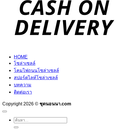
HOME
โซล่าเซลล์
โคมไฟถนนโซล่าเซลล์
สปอร์ตไลท์โซล่าเซลล์
บทความ
ติดต่อเรา
Copyright 2026 ©
ชุดนอนนา.com
ค้นหา: