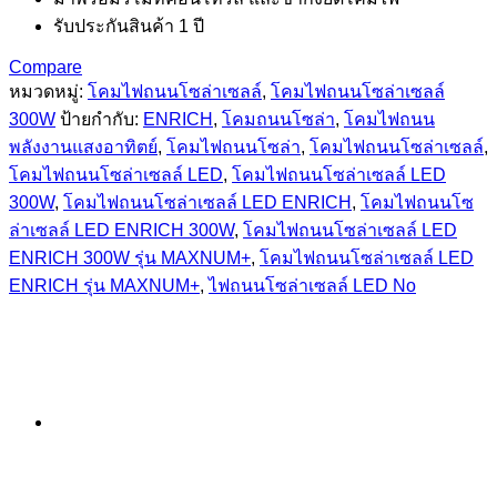
รับประกันสินค้า 1 ปี
Compare
หมวดหมู่:
โคมไฟถนนโซล่าเซลล์
,
โคมไฟถนนโซล่าเซลล์
300W
ป้ายกำกับ:
ENRICH
,
โคมถนนโซล่า
,
โคมไฟถนน
พลังงานแสงอาทิตย์
,
โคมไฟถนนโซล่า
,
โคมไฟถนนโซล่าเซลล์
,
โคมไฟถนนโซล่าเซลล์ LED
,
โคมไฟถนนโซล่าเซลล์ LED
300W
,
โคมไฟถนนโซล่าเซลล์ LED ENRICH
,
โคมไฟถนนโซ
ล่าเซลล์ LED ENRICH 300W
,
โคมไฟถนนโซล่าเซลล์ LED
ENRICH 300W รุ่น MAXNUM+
,
โคมไฟถนนโซล่าเซลล์ LED
ENRICH รุ่น MAXNUM+
,
ไฟถนนโซล่าเซลล์ LED No