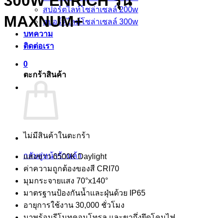
300W ENRICH รุ่น
สปอร์ตไลท์โซล่าเซลล์ 200w
MAXNUM+
สปอร์ตไลท์โซล่าเซลล์ 300w
บทความ
ติดต่อเรา
0
ตะกร้าสินค้า
ไม่มีสินค้าในตะกร้า
กลับสู่หน้าร้านค้า
แสงขาว 6500K Daylight
ค่าความถูกต้องของสี CRI70
มุมกระจายแสง 70°x140°
มาตรฐานป้องกันน้ำและฝุ่นด้วย IP65
อายุการใช้งาน 30,000 ชั่วโมง
มาพร้อมรีโมทคอนโทรล และขากึ่งยึดโคมไฟ