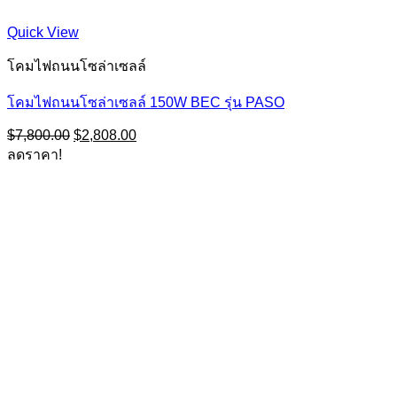
Quick View
โคมไฟถนนโซล่าเซลล์
โคมไฟถนนโซล่าเซลล์ 150W BEC รุ่น PASO
Original
Current
$
7,800.00
$
2,808.00
price
price
ลดราคา!
was:
is:
$7,800.00.
$2,808.00.