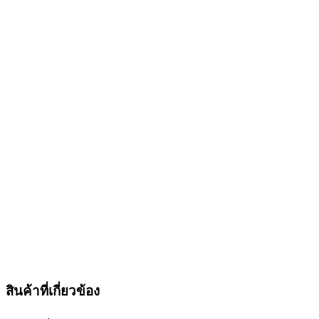
สินค้าที่เกี่ยวข้อง