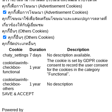
คุกกี้เพื่อการโฆษณา (Advertisement Cookies)
คุกกี้เพื่อการโฆษณา (Advertisement Cookies)
คุกกี้โฆษณาใช้เพื่อจัดเตรียมโฆษณาและแคมเปญการตลาดที่
เกี่ยวข้องให้กับผู้เยี่ยมชม
คุกกี้อื่นๆ (Others Cookies)
คุกกี้อื่นๆ (Others Cookies)
คุกกี้จัดประเภทอื่นๆ
Cookie
Duration
Description
chaty_settings
7 days
No description available.
The cookie is set by GDPR cookie
cookielawinfo-
consent to record the user consent
checkbox-
1 year
for the cookies in the category
functional
"Functional".
cookielawinfo-
checkbox-
1 year
No description
others
SAVE & ACCEPT
Powered by