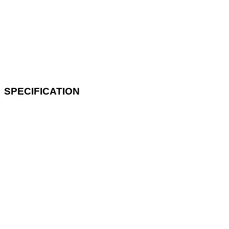
SPECIFICATION