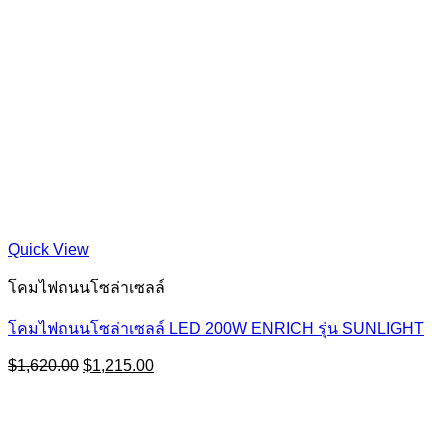
Quick View
โคมไฟถนนโซล่าเซลล์
โคมไฟถนนโซล่าเซลล์ LED 200W ENRICH รุ่น SUNLIGHT
Original
Current
$
1,620.00
$
1,215.00
price
price
was:
is:
$1,620.00.
$1,215.00.