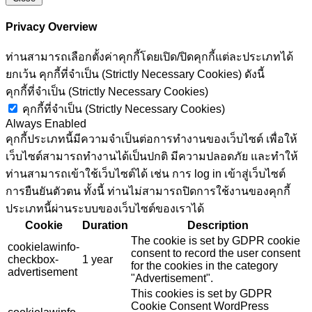
Privacy Overview
ท่านสามารถเลือกตั้งค่าคุกกี้โดยเปิด/ปิดคุกกี้แต่ละประเภทได้
ยกเว้น คุกกี้ที่จำเป็น (Strictly Necessary Cookies) ดังนี้
คุกกี้ที่จำเป็น (Strictly Necessary Cookies)
คุกกี้ที่จำเป็น (Strictly Necessary Cookies)
Always Enabled
คุกกี้ประเภทนี้มีความจำเป็นต่อการทำงานของเว็บไซต์ เพื่อให้
เว็บไซต์สามารถทำงานได้เป็นปกติ มีความปลอดภัย และทำให้
ท่านสามารถเข้าใช้เว็บไซต์ได้ เช่น การ log in เข้าสู่เว็บไซต์
การยืนยันตัวตน ทั้งนี้ ท่านไม่สามารถปิดการใช้งานของคุกกี้
ประเภทนี้ผ่านระบบของเว็บไซต์ของเราได้
Cookie
Duration
Description
The cookie is set by GDPR cookie
cookielawinfo-
consent to record the user consent
checkbox-
1 year
for the cookies in the category
advertisement
"Advertisement".
This cookies is set by GDPR
Cookie Consent WordPress