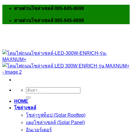
ข้าม
สายด่วนโซล่าเซลล์ 065-845-8698
ไป
สายด่วนโซล่าเซลล์ 065-845-8698
ยัง
เนื้อหา
ค้นหา:
HOME
โซล่าเซลล์
โซล่ารูฟท็อป (Solar Rooftop)
แผงโซล่าเซลล์ (Solar Panel)
อินเวอร์เตอร์