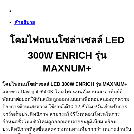
คำอธิบาย
โคมไฟถนนโซล่าเซลล์ LED
300W
ENRICH รุ่น
MAXNUM+
โคมไฟถนนโซล่าเซลล์ LED 300W ENRICH รุ่น MAXNUM+
แสงขาว Daylight 6500K โคมไฟถนนพลังงานแสงอาทิตย์ที่
พัฒนาต่อยอดให้ทันสมัย ถูกออกแบบมาเพื่อตอบสนองทุกความ
ต้องการด้านแสงสว่าง ใช้งานได้10-12 ชั่วโมง/วัน สำหรับการ
ชาร์จเต็มประสิทธิภาพ สามารถใช้รีโมทคอนโทรลในการ
กำหนดชั่วโมง ตัวโคมถูกออกแบบจากอะลูมิเนียม พร้อม
ประสิทธิภาพที่สูงขึ้นและความทนทานที่มากกว่า เหมาะสำหรับ