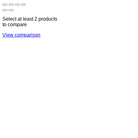
Select at least 2 products
to compare
View comparison