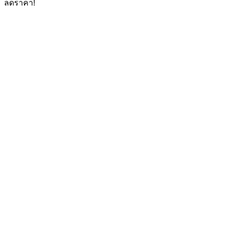
ลดราคา!