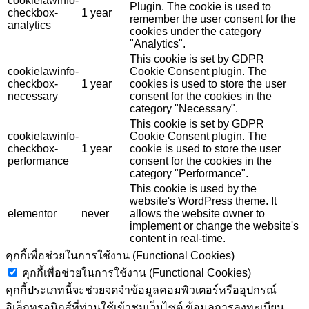
cookielawinfo-
Plugin. The cookie is used to
checkbox-
1 year
remember the user consent for the
analytics
cookies under the category
"Analytics".
This cookie is set by GDPR
cookielawinfo-
Cookie Consent plugin. The
checkbox-
1 year
cookies is used to store the user
necessary
consent for the cookies in the
category "Necessary".
This cookie is set by GDPR
cookielawinfo-
Cookie Consent plugin. The
checkbox-
1 year
cookie is used to store the user
performance
consent for the cookies in the
category "Performance".
This cookie is used by the
website's WordPress theme. It
elementor
never
allows the website owner to
implement or change the website's
content in real-time.
คุกกี้เพื่อช่วยในการใช้งาน (Functional Cookies)
คุกกี้เพื่อช่วยในการใช้งาน (Functional Cookies)
คุกกี้ประเภทนี้จะช่วยจดจำข้อมูลคอมพิวเตอร์หรืออุปกรณ์
อิเล็กทรอนิกส์ที่ท่านใช้เข้าชมเว็บไซต์ ข้อมูลการลงทะเบียน