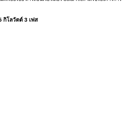
กิโลวัตต์ 3 เฟส