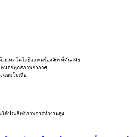
ตด้วยเทคโนโลยีและเครื่องจักรที่ทันสมัย
งคงทนต่อทุกสภาพอากาศ
, แอมโมเนีย
และให้ประสิทธิภาพการทำงานสูง