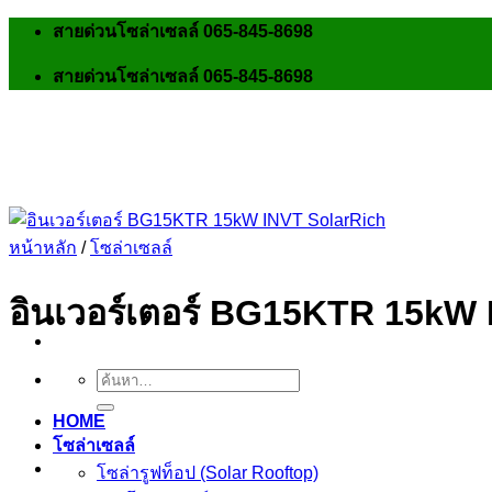
ข้าม
สายด่วนโซล่าเซลล์ 065-845-8698
ไป
สายด่วนโซล่าเซลล์ 065-845-8698
ยัง
เนื้อหา
หน้าหลัก
/
โซล่าเซลล์
อินเวอร์เตอร์ BG15KTR 15kW 
ค้นหา:
HOME
โซล่าเซลล์
โซล่ารูฟท็อป (Solar Rooftop)