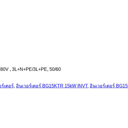
0/380V , 3L+N+PE/3L+PE, 50/60
อร์เตอร์
,
อินเวอร์เตอร์ BG15KTR 15kW INVT
,
อินเวอร์เตอร์ BG