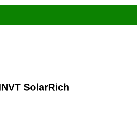
INVT SolarRich