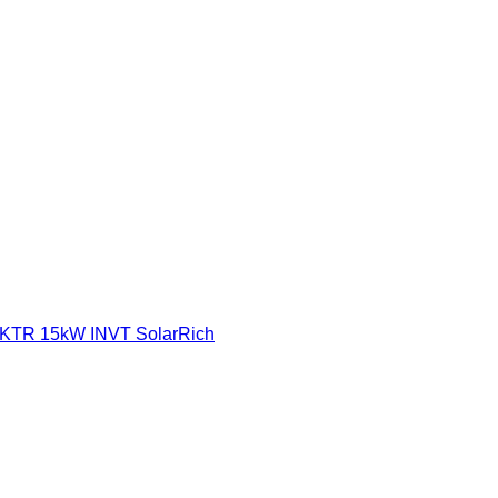
15KTR 15kW INVT SolarRich