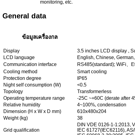
monitoring, etc.
General data
ข้อมูลเครื่องกล
Display
3.5 inches LCD display , Su
LCD language
English, Chinese, German,
Communication interface
RS485(standard); WiFi、Eth
Cooling method
Smart cooling
Protection degree
IP65
Night self consumption (W)
<0.5
Topology
Transformerless
Operating temperature range
-25C ~+60C (derate after 4
Relative humidity
4~100%, condensation
Dimension (H x W x D mm)
610x480x204
Weight (kg)
38
DIN VDE 0126-1-1:2013, 
Grid qualification
IEC 61727(IEC62116), AS/