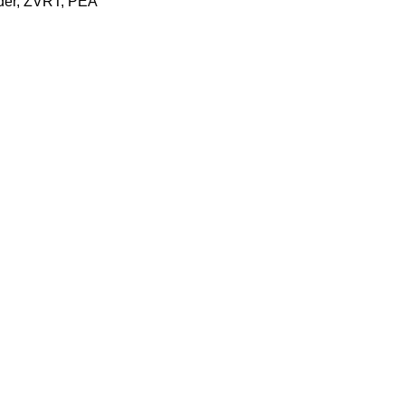
der, ZVRT, PEA