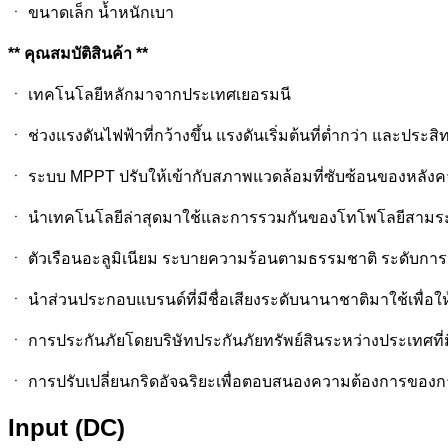
ㆍ ขนาดเล็ก น้ำหนักเบา
** คุณสมบัติสินค้า **
ㆍ เทคโนโลยีหลักมาจากประเทศเยอรมนี
ㆍ ช่วงแรงดันไฟฟ้าที่กว้างขึ้น แรงดันเริ่มต้นที่ต่ำกว่า และประ
ㆍ ระบบ MPPT ปรับให้เข้ากับสภาพแวดล้อมที่ซับซ้อนของหลังคา
ㆍ นำเทคโนโลยีล่าสุดมาใช้และการรวมกันของโทโพโลยีสามระดั
ㆍ ตัวเรือนอะลูมิเนียม ระบายความร้อนตามธรรมชาติ ระดับการป
ㆍ นำส่วนประกอบแบรนด์ที่มีชื่อเสียงระดับนานาชาติมาใช้เพื่อใ
ㆍ การประกันภัยโดยบริษัทประกันภัยทรัพย์สินระหว่างประเทศที่ม
ㆍ การปรับเปลี่ยนกริดอัจฉริยะเพื่อตอบสนองความต้องการของกา
Input (DC)