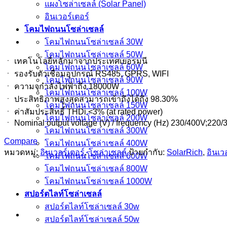
แผงโซล่าเซลล์ (Solar Panel)
อินเวอร์เตอร์
โคมไฟถนนโซล่าเซลล์
โคมไฟถนนโซล่าเซลล์ 30W
โคมไฟถนนโซล่าเซลล์ 50W
ㆍ เทคโนโลยีหลักมาจากประเทศเยอรมนี
โคมไฟถนนโซล่าเซลล์ 60W
ㆍ รองรับตัวเชื่อมอุปกรณ์ RS485, GPRS, WIFI
โคมไฟถนนโซล่าเซลล์ 90W
ㆍ ความจุกำลังไฟฟ้าถึง 18000W
โคมไฟถนนโซล่าเซลล์ 100W
ㆍ ประสิทธิภาพสูงสุดสามารถเข้าถึงได้ถึง 98.30%
โคมไฟถนนโซล่าเซลล์ 150W
ㆍ ค่าสัมประสิทธิ์ THDi <3% (at rated power)
โคมไฟถนนโซล่าเซลล์ 200W
ㆍ Nominal output voltage (V) / frequency (Hz) 230/400V;22
โคมไฟถนนโซล่าเซลล์ 300W
Compare
โคมไฟถนนโซล่าเซลล์ 400W
หมวดหมู่:
อินเวอร์เตอร์
,
โซล่าเซลล์
ป้ายกำกับ:
SolarRich
,
อินเว
โคมไฟถนนโซล่าเซลล์ 600W
โคมไฟถนนโซล่าเซลล์ 800W
โคมไฟถนนโซล่าเซลล์ 1000W
สปอร์ตไลท์โซล่าเซลล์
สปอร์ตไลท์โซล่าเซลล์ 30w
สปอร์ตไลท์โซล่าเซลล์ 50w