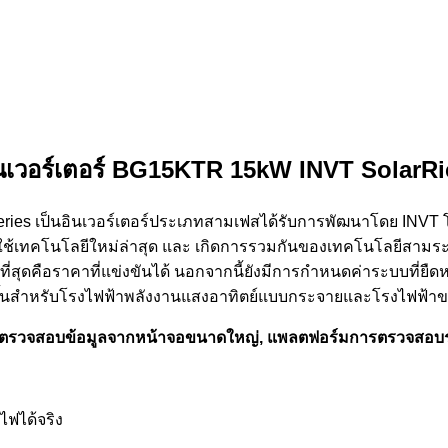
นเวอร์เตอร์ BG15KTR 15kW INVT SolarR
Series เป็นอินเวอร์เตอร์ประเภทสามเฟสได้รับการพัฒนาโดย INV
์นี้ใช้เทคโนโลยีใหม่ล่าสุด และ เกิดการรวมกันของเทคโนโลยีสามร
ัญที่สุดคือราคาที่แข่งขันได้ นอกจากนี้ยังมีการกำหนดค่าระบบท
ขึ้นสำหรับโรงไฟฟ้าพลังงานแสงอาทิตย์แบบกระจายและโรงไฟฟ้าข
ย์ตรวจสอบข้อมูลจากหน้าจอขนาดใหญ่, แพลตฟอร์มการตรวจสอบร
ไฟได้จริง