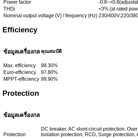
Power factor
-0.8~+0.8(adjusta
THDi
<3% (at rated pow
Nominal output voltage (V) / frequency (Hz)
230/400V;220/38
Efficiency
ข้อมูลเครื่องกล
คุณสมบัติ
Max. efficiency
98.30%
Euro-efficiency
97.80%
MPPT-efficiency
99.90%
Protection
ข้อมูลเครื่องกล
DC breaker, AC short-circuit protection, Over 
Protection
Isolation protection, RCD, Surge protection, 