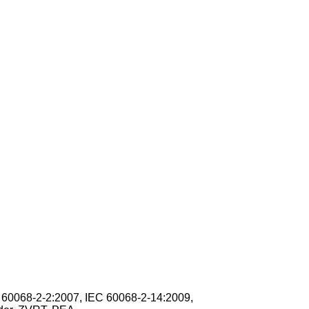
60068-2-2:2007, IEC 60068-2-14:2009,