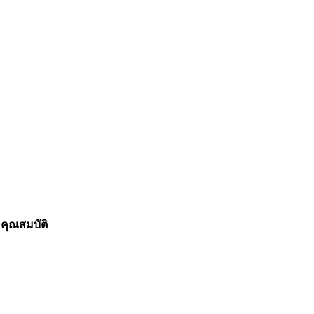
คุณสมบัติ