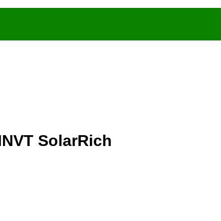
INVT SolarRich