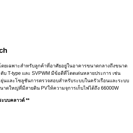
ich
T โดยเฉพาะสำหรับลูกค้าที่อาศัยอยู่ในอาคารขนาดกลางถึงขนาด
ะดับ T-type และ SVPWM มีข้อดีที่โดดเด่นหลายประการ เช่น
ี่ยืดหยุ่นและโซลูชันการตรวจสอบสำหรับระบบในครัวเรือนและระบบ
นาดใหญ่ที่มีสายดิน PV
ให้ความจุการเก็บไฟได้ถึง 66000W
ะบบคลาวด์ **