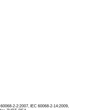
60068-2-2:2007, IEC 60068-2-14:2009,