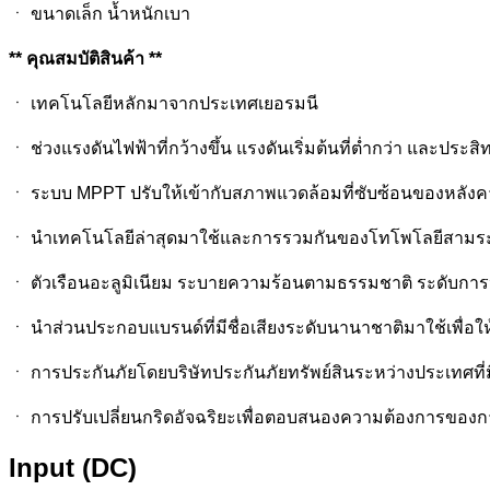
ㆍ ขนาดเล็ก น้ำหนักเบา
** คุณสมบัติสินค้า **
ㆍ เทคโนโลยีหลักมาจากประเทศเยอรมนี
ㆍ ช่วงแรงดันไฟฟ้าที่กว้างขึ้น แรงดันเริ่มต้นที่ต่ำกว่า และประ
ㆍ ระบบ MPPT ปรับให้เข้ากับสภาพแวดล้อมที่ซับซ้อนของหลังคา
ㆍ นำเทคโนโลยีล่าสุดมาใช้และการรวมกันของโทโพโลยีสามระดั
ㆍ ตัวเรือนอะลูมิเนียม ระบายความร้อนตามธรรมชาติ ระดับการป
ㆍ นำส่วนประกอบแบรนด์ที่มีชื่อเสียงระดับนานาชาติมาใช้เพื่อใ
ㆍ การประกันภัยโดยบริษัทประกันภัยทรัพย์สินระหว่างประเทศที่ม
ㆍ การปรับเปลี่ยนกริดอัจฉริยะเพื่อตอบสนองความต้องการของกา
Input (DC)