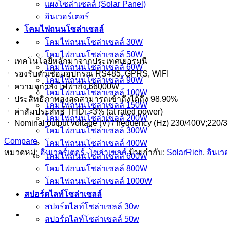
แผงโซล่าเซลล์ (Solar Panel)
อินเวอร์เตอร์
โคมไฟถนนโซล่าเซลล์
โคมไฟถนนโซล่าเซลล์ 30W
โคมไฟถนนโซล่าเซลล์ 50W
ㆍ เทคโนโลยีหลักมาจากประเทศเยอรมนี
โคมไฟถนนโซล่าเซลล์ 60W
ㆍ รองรับตัวเชื่อมอุปกรณ์ RS485, GPRS, WIFI
โคมไฟถนนโซล่าเซลล์ 90W
ㆍ ความจุกำลังไฟฟ้าถึง 66000W
โคมไฟถนนโซล่าเซลล์ 100W
ㆍ ประสิทธิภาพสูงสุดสามารถเข้าถึงได้ถึง 98.90%
โคมไฟถนนโซล่าเซลล์ 150W
ㆍ ค่าสัมประสิทธิ์ THDi <3% (at rated power)
โคมไฟถนนโซล่าเซลล์ 200W
ㆍ Nominal output voltage (V) / frequency (Hz) 230/400V;22
โคมไฟถนนโซล่าเซลล์ 300W
Compare
โคมไฟถนนโซล่าเซลล์ 400W
หมวดหมู่:
อินเวอร์เตอร์
,
โซล่าเซลล์
ป้ายกำกับ:
SolarRich
,
อินเว
โคมไฟถนนโซล่าเซลล์ 600W
โคมไฟถนนโซล่าเซลล์ 800W
โคมไฟถนนโซล่าเซลล์ 1000W
สปอร์ตไลท์โซล่าเซลล์
สปอร์ตไลท์โซล่าเซลล์ 30w
สปอร์ตไลท์โซล่าเซลล์ 50w