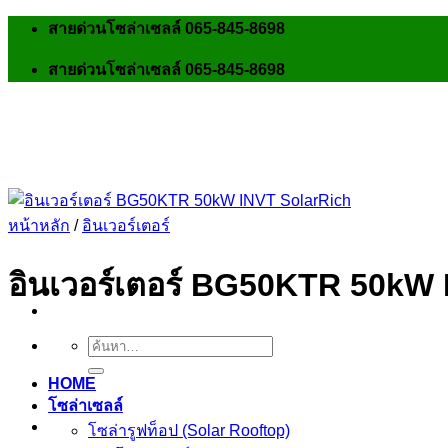
ข้าม
สายด่วนโซล่าเซลล์ 065-845-8698
ไป
สายด่วนโซล่าเซลล์ 065-845-8698
ยัง
เนื้อหา
หน้าหลัก
/
อินเวอร์เตอร์
อินเวอร์เตอร์ BG50KTR 50kW 
ค้นหา:
HOME
โซล่าเซลล์
โซล่ารูฟท็อป (Solar Rooftop)