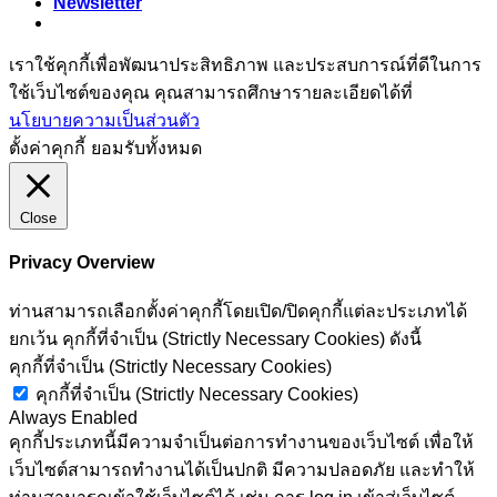
Newsletter
เราใช้คุกกี้เพื่อพัฒนาประสิทธิภาพ และประสบการณ์ที่ดีในการ
ใช้เว็บไซต์ของคุณ คุณสามารถศึกษารายละเอียดได้ที่
นโยบายความเป็นส่วนตัว
ตั้งค่าคุกกี้
ยอมรับทั้งหมด
Close
Privacy Overview
ท่านสามารถเลือกตั้งค่าคุกกี้โดยเปิด/ปิดคุกกี้แต่ละประเภทได้
ยกเว้น คุกกี้ที่จำเป็น (Strictly Necessary Cookies) ดังนี้
คุกกี้ที่จำเป็น (Strictly Necessary Cookies)
คุกกี้ที่จำเป็น (Strictly Necessary Cookies)
Always Enabled
คุกกี้ประเภทนี้มีความจำเป็นต่อการทำงานของเว็บไซต์ เพื่อให้
เว็บไซต์สามารถทำงานได้เป็นปกติ มีความปลอดภัย และทำให้