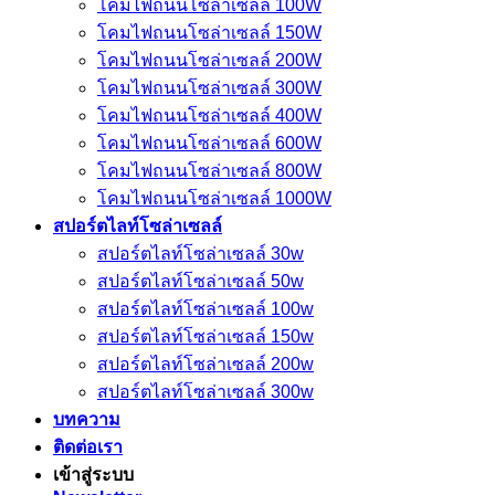
โคมไฟถนนโซล่าเซลล์ 100W
โคมไฟถนนโซล่าเซลล์ 150W
โคมไฟถนนโซล่าเซลล์ 200W
โคมไฟถนนโซล่าเซลล์ 300W
โคมไฟถนนโซล่าเซลล์ 400W
โคมไฟถนนโซล่าเซลล์ 600W
โคมไฟถนนโซล่าเซลล์ 800W
โคมไฟถนนโซล่าเซลล์ 1000W
สปอร์ตไลท์โซล่าเซลล์
สปอร์ตไลท์โซล่าเซลล์ 30w
สปอร์ตไลท์โซล่าเซลล์ 50w
สปอร์ตไลท์โซล่าเซลล์ 100w
สปอร์ตไลท์โซล่าเซลล์ 150w
สปอร์ตไลท์โซล่าเซลล์ 200w
สปอร์ตไลท์โซล่าเซลล์ 300w
บทความ
ติดต่อเรา
เข้าสู่ระบบ