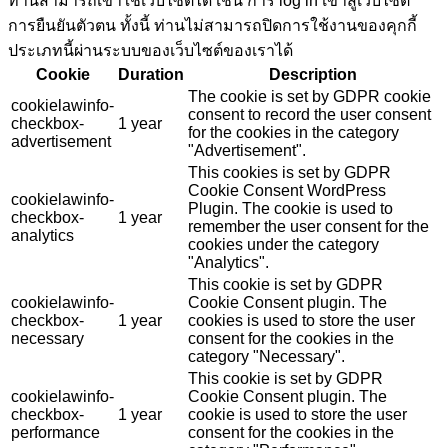
ท่านสามารถเข้าใช้เว็บไซต์ได้ เช่น การ log in เข้าสู่เว็บไซต์
การยืนยันตัวตน ทั้งนี้ ท่านไม่สามารถปิดการใช้งานของคุกกี้
ประเภทนี้ผ่านระบบของเว็บไซต์ของเราได้
Cookie
Duration
Description
The cookie is set by GDPR cookie
cookielawinfo-
consent to record the user consent
checkbox-
1 year
for the cookies in the category
advertisement
"Advertisement".
This cookies is set by GDPR
Cookie Consent WordPress
cookielawinfo-
Plugin. The cookie is used to
checkbox-
1 year
remember the user consent for the
analytics
cookies under the category
"Analytics".
This cookie is set by GDPR
cookielawinfo-
Cookie Consent plugin. The
checkbox-
1 year
cookies is used to store the user
necessary
consent for the cookies in the
category "Necessary".
This cookie is set by GDPR
cookielawinfo-
Cookie Consent plugin. The
checkbox-
1 year
cookie is used to store the user
performance
consent for the cookies in the