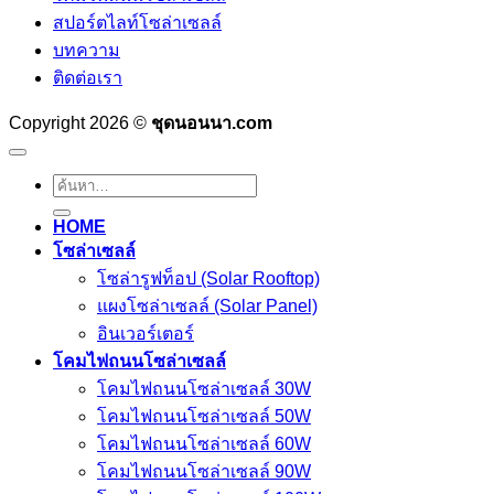
สปอร์ตไลท์โซล่าเซลล์
บทความ
ติดต่อเรา
Copyright 2026 ©
ชุดนอนนา.com
ค้นหา:
HOME
โซล่าเซลล์
โซล่ารูฟท็อป (Solar Rooftop)
แผงโซล่าเซลล์ (Solar Panel)
อินเวอร์เตอร์
โคมไฟถนนโซล่าเซลล์
โคมไฟถนนโซล่าเซลล์ 30W
โคมไฟถนนโซล่าเซลล์ 50W
โคมไฟถนนโซล่าเซลล์ 60W
โคมไฟถนนโซล่าเซลล์ 90W