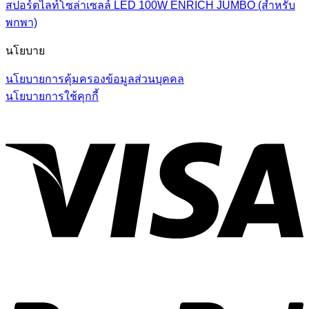
สปอร์ตไลท์โซล่าเซลล์ LED 100W ENRICH JUMBO (สำหรับ
พกพา)
นโยบาย
นโยบายการคุ้มครองข้อมูลส่วนบุคคล
นโยบายการใช้คุกกี้
V
P