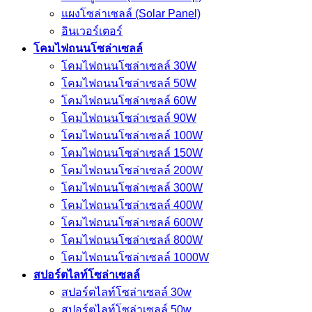
แผงโซล่าเซลล์ (Solar Panel)
อินเวอร์เตอร์
โคมไฟถนนโซล่าเซลล์
โคมไฟถนนโซล่าเซลล์ 30W
โคมไฟถนนโซล่าเซลล์ 50W
โคมไฟถนนโซล่าเซลล์ 60W
โคมไฟถนนโซล่าเซลล์ 90W
โคมไฟถนนโซล่าเซลล์ 100W
โคมไฟถนนโซล่าเซลล์ 150W
โคมไฟถนนโซล่าเซลล์ 200W
โคมไฟถนนโซล่าเซลล์ 300W
โคมไฟถนนโซล่าเซลล์ 400W
โคมไฟถนนโซล่าเซลล์ 600W
โคมไฟถนนโซล่าเซลล์ 800W
โคมไฟถนนโซล่าเซลล์ 1000W
สปอร์ตไลท์โซล่าเซลล์
สปอร์ตไลท์โซล่าเซลล์ 30w
สปอร์ตไลท์โซล่าเซลล์ 50w