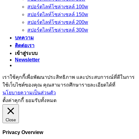
สปอร์ตไลท์โซล่าเซลล์ 100w
สปอร์ตไลท์โซล่าเซลล์ 150w
สปอร์ตไลท์โซล่าเซลล์ 200w
สปอร์ตไลท์โซล่าเซลล์ 300w
บทความ
ติดต่อเรา
เข้าสู่ระบบ
Newsletter
เราใช้คุกกี้เพื่อพัฒนาประสิทธิภาพ และประสบการณ์ที่ดีในการ
ใช้เว็บไซต์ของคุณ คุณสามารถศึกษารายละเอียดได้ที่
นโยบายความเป็นส่วนตัว
ตั้งค่าคุกกี้
ยอมรับทั้งหมด
Close
Privacy Overview