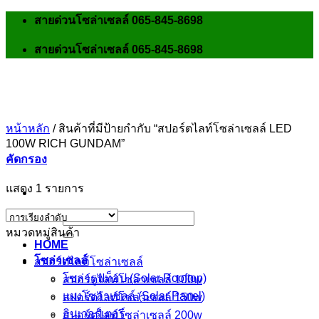
ข้าม
สายด่วนโซล่าเซลล์ 065-845-8698
ไป
สายด่วนโซล่าเซลล์ 065-845-8698
ยัง
เนื้อหา
หน้าหลัก
/
สินค้าที่มีป้ายกำกับ “สปอร์ตไลท์โซล่าเซลล์ LED
100W RICH GUNDAM”
คัดกรอง
แสดง 1 รายการ
ค้นหา:
หมวดหมู่สินค้า
HOME
โซล่าเซลล์
สปอร์ตไลท์โซล่าเซลล์
โซล่ารูฟท็อป (Solar Rooftop)
สปอร์ตไลท์โซล่าเซลล์ 100w
แผงโซล่าเซลล์ (Solar Panel)
สปอร์ตไลท์โซล่าเซลล์ 150w
อินเวอร์เตอร์
สปอร์ตไลท์โซล่าเซลล์ 200w