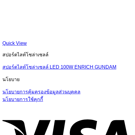
Quick View
สปอร์ตไลท์โซล่าเซลล์
สปอร์ตไลท์โซล่าเซลล์ LED 100W ENRICH GUNDAM
นโยบาย
นโยบายการคุ้มครองข้อมูลส่วนบุคคล
นโยบายการใช้คุกกี้
V