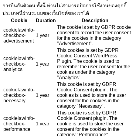
การยืนยันตัวตน ทั้งนี้ ท่านไม่สามารถปิดการใช้งานของคุกกี้
ประเภทนี้ผ่านระบบของเว็บไซต์ของเราได้
Cookie
Duration
Description
The cookie is set by GDPR cookie
cookielawinfo-
consent to record the user consent
checkbox-
1 year
for the cookies in the category
advertisement
"Advertisement".
This cookies is set by GDPR
Cookie Consent WordPress
cookielawinfo-
Plugin. The cookie is used to
checkbox-
1 year
remember the user consent for the
analytics
cookies under the category
"Analytics".
This cookie is set by GDPR
cookielawinfo-
Cookie Consent plugin. The
checkbox-
1 year
cookies is used to store the user
necessary
consent for the cookies in the
category "Necessary".
This cookie is set by GDPR
cookielawinfo-
Cookie Consent plugin. The
checkbox-
1 year
cookie is used to store the user
performance
consent for the cookies in the
category "Performance".