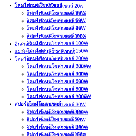
โคมไฟถนนโซล่าเซลล์
สปอร์ตไลท์โซล่าเซลล์ 20w
โคมไฟถนนโซล่าเซลล์ 30W
สปอร์ตไลท์โซล่าเซลล์ 300w
โคมไฟถนนโซล่าเซลล์ 50W
สปอร์ตไลท์โซล่าเซลล์ 30w
โคมไฟถนนโซล่าเซลล์ 60W
สปอร์ตไลท์โซล่าเซลล์ 50w
โคมไฟถนนโซล่าเซลล์ 90W
สปอร์ตไลท์โซล่าเซลล์ 800w
โคมไฟถนนโซล่าเซลล์ 100W
อินเวอร์เตอร์
โคมไฟถนนโซล่าเซลล์ 150W
แผงโซล่าเซลล์ (Solar Panel)
โคมไฟถนนโซล่าเซลล์ 200W
โคมไฟถนนโซล่าเซลล์
โคมไฟถนนโซล่าเซลล์ 300W
โคมไฟถนนโซล่าเซลล์ 1000W
โคมไฟถนนโซล่าเซลล์ 400W
โคมไฟถนนโซล่าเซลล์ 100W
โคมไฟถนนโซล่าเซลล์ 600W
โคมไฟถนนโซล่าเซลล์ 150W
โคมไฟถนนโซล่าเซลล์ 800W
โคมไฟถนนโซล่าเซลล์ 200W
โคมไฟถนนโซล่าเซลล์ 1000W
โคมไฟถนนโซล่าเซลล์ 300W
สปอร์ตไลท์โซล่าเซลล์
โคมไฟถนนโซล่าเซลล์ 30W
สปอร์ตไลท์โซล่าเซลล์ 30w
โคมไฟถนนโซล่าเซลล์ 400W
สปอร์ตไลท์โซล่าเซลล์ 50w
โคมไฟถนนโซล่าเซลล์ 50W
สปอร์ตไลท์โซล่าเซลล์ 100w
โคมไฟถนนโซล่าเซลล์ 600W
สปอร์ตไลท์โซล่าเซลล์ 150w
โคมไฟถนนโซล่าเซลล์ 60W