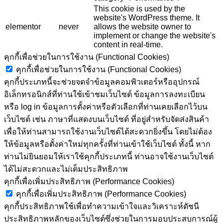
This cookie is used by the
website's WordPress theme. It
elementor
never
allows the website owner to
implement or change the website's
content in real-time.
คุกกี้เพื่อช่วยในการใช้งาน (Functional Cookies)
คุกกี้เพื่อช่วยในการใช้งาน (Functional Cookies)
คุกกี้ประเภทนี้จะช่วยจดจำข้อมูลคอมพิวเตอร์หรืออุปกรณ์
อิเล็กทรอนิกส์ที่ท่านใช้เข้าชมเว็บไซต์ ข้อมูลการลงทะเบียน
หรือ log in ข้อมูลการตั้งค่าหรือตัวเลือกที่ท่านเคยเลือกไว้บน
เว็บไซต์ เช่น ภาษาที่แสดงบนเว็บไซต์ ที่อยู่สำหรับจัดส่งสินค้า
เพื่อให้ท่านสามารถใช้งานเว็บไซต์ได้สะดวกยิ่งขึ้น โดยไม่ต้อง
ให้ข้อมูลหรือตั้งค่าใหม่ทุกครั้งที่ท่านเข้าใช้เว็บไซต์ ทั้งนี้ หาก
ท่านไม่ยินยอมให้เราใช้คุกกี้ประเภทนี้ ท่านอาจใช้งานเว็บไซต์
ได้ไม่สะดวกและไม่เต็มประสิทธิภาพ
คุกกี้เพื่อเพิ่มประสิทธิภาพ (Performance Cookies)
คุกกี้เพื่อเพิ่มประสิทธิภาพ (Performance Cookies)
คุกกี้ประสิทธิภาพใช้เพื่อทำความเข้าใจและวิเคราะห์ดัชนี
ประสิทธิภาพหลักของเว็บไซต์ซึ่งช่วยในการมอบประสบการณ์ผู้