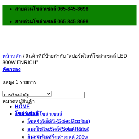
ข้าม
สายด่วนโซล่าเซลล์ 065-845-8698
ไป
สายด่วนโซล่าเซลล์ 065-845-8698
ยัง
เนื้อหา
หน้าหลัก
/
สินค้าที่มีป้ายกำกับ “สปอร์ตไลท์โซล่าเซลล์ LED
800W ENRICH”
คัดกรอง
แสดง 1 รายการ
ค้นหา:
หมวดหมู่สินค้า
HOME
โซล่าเซลล์
สปอร์ตไลท์โซล่าเซลล์
โซล่ารูฟท็อป (Solar Rooftop)
สปอร์ตไลท์โซล่าเซลล์ 100w
แผงโซล่าเซลล์ (Solar Panel)
สปอร์ตไลท์โซล่าเซลล์ 150w
อินเวอร์เตอร์
สปอร์ตไลท์โซล่าเซลล์ 200w