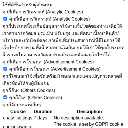
ใช้ที่ดีขึ้นสำหรับผู้เยี่ยมชม
คุกกี้เพื่อการวิเคราะห์ (Analytic Cookies)
คุกกี้เพื่อการวิเคราะห์ (Analytic Cookies)
คุกกี้ประเภทนี้จะเก็บข้อมูลการใช้งานเว็บไซต์ของท่าน เพื่อให้
เราสามารถวัดผล ประเมิน ปรับปรุง และพัฒนาเนื้อหาสินค้า/
บริการและเว็บไซต์ของเราเพื่อเพิ่มประสบการณ์ที่ดีในการใช้
เว็บไซต์ของท่าน ทั้งนี้ หากท่านไม่ยินยอมให้เราใช้คุกกี้ประเภท
นี้ เราจะไม่สามารถวัดผล ประเมิน และพัฒนาเว็บไซต์ได้
คุกกี้เพื่อการโฆษณา (Advertisement Cookies)
คุกกี้เพื่อการโฆษณา (Advertisement Cookies)
คุกกี้โฆษณาใช้เพื่อจัดเตรียมโฆษณาและแคมเปญการตลาดที่
เกี่ยวข้องให้กับผู้เยี่ยมชม
คุกกี้อื่นๆ (Others Cookies)
คุกกี้อื่นๆ (Others Cookies)
คุกกี้จัดประเภทอื่นๆ
Cookie
Duration
Description
chaty_settings
7 days
No description available.
The cookie is set by GDPR cookie
cookielawinfo-