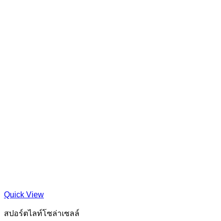
Quick View
สปอร์ตไลท์โซล่าเซลล์