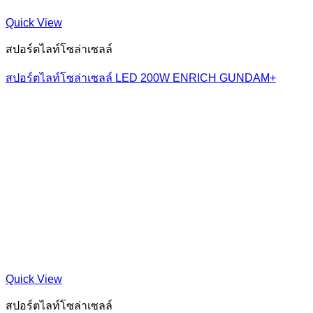
Quick View
สปอร์ตไลท์โซล่าเซลล์
สปอร์ตไลท์โซล่าเซลล์ LED 200W ENRICH GUNDAM+
Quick View
สปอร์ตไลท์โซล่าเซลล์