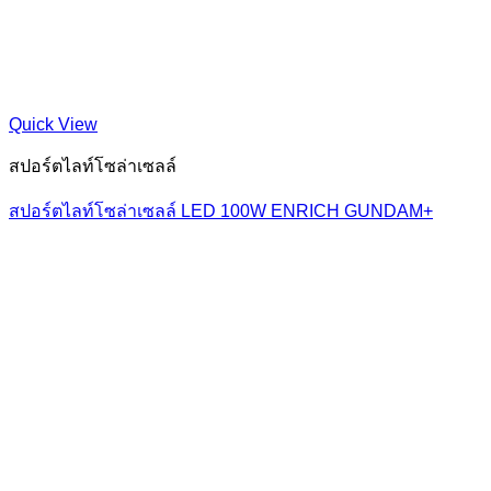
Quick View
สปอร์ตไลท์โซล่าเซลล์
สปอร์ตไลท์โซล่าเซลล์ LED 100W ENRICH GUNDAM+