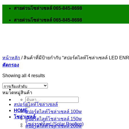
ข้าม
สายด่วนโซล่าเซลล์ 065-845-8698
ไป
สายด่วนโซล่าเซลล์ 065-845-8698
ยัง
เนื้อหา
หน้าหลัก
/
สินค้าที่มีป้ายกำกับ “สปอร์ตไลท์โซล่าเซลล์ LED
คัดกรอง
Showing all 4 results
หมวดหมู่สินค้า
ค้นหา:
สปอร์ตไลท์โซล่าเซลล์
HOME
สปอร์ตไลท์โซล่าเซลล์ 100w
โซล่าเซลล์
สปอร์ตไลท์โซล่าเซลล์ 150w
โซล่ารูฟท็อป (Solar Rooftop)
สปอร์ตไลท์โซล่าเซลล์ 200w