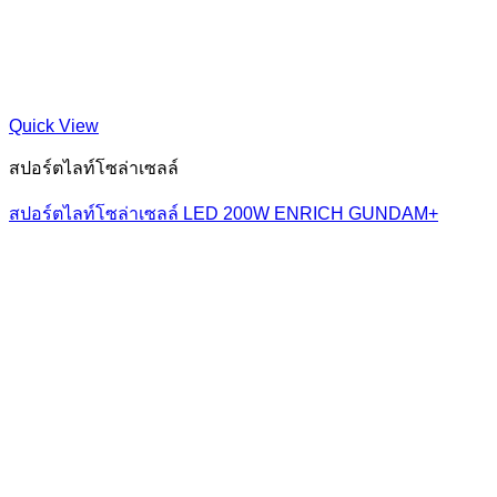
Quick View
สปอร์ตไลท์โซล่าเซลล์
สปอร์ตไลท์โซล่าเซลล์ LED 200W ENRICH GUNDAM+