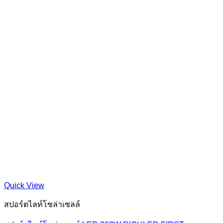
Quick View
สปอร์ตไลท์โซล่าเซลล์