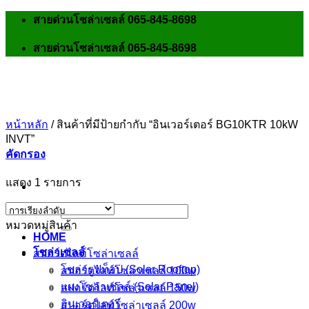
ข้าม
สายด่วนโซล่าเซลล์ 065-845-8698
ไป
สายด่วนโซล่าเซลล์ 065-845-8698
ยัง
เนื้อหา
หน้าหลัก
/
สินค้าที่มีป้ายกำกับ “อินเวอร์เตอร์ BG10KTR 10kW
INVT”
คัดกรอง
แสดง 1 รายการ
ค้นหา:
หมวดหมู่สินค้า
HOME
โซล่าเซลล์
สปอร์ตไลท์โซล่าเซลล์
โซล่ารูฟท็อป (Solar Rooftop)
สปอร์ตไลท์โซล่าเซลล์ 100w
แผงโซล่าเซลล์ (Solar Panel)
สปอร์ตไลท์โซล่าเซลล์ 150w
อินเวอร์เตอร์
สปอร์ตไลท์โซล่าเซลล์ 200w