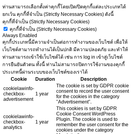
ท่านสามารถเลือกตั้งค่าคุกกี้โดยเปิด/ปิดคุกกี้แต่ละประเภทได้
ยกเว้น คุกกี้ที่จำเป็น (Strictly Necessary Cookies) ดังนี้
คุกกี้ที่จำเป็น (Strictly Necessary Cookies)
คุกกี้ที่จำเป็น (Strictly Necessary Cookies)
Always Enabled
คุกกี้ประเภทนี้มีความจำเป็นต่อการทำงานของเว็บไซต์ เพื่อให้
เว็บไซต์สามารถทำงานได้เป็นปกติ มีความปลอดภัย และทำให้
ท่านสามารถเข้าใช้เว็บไซต์ได้ เช่น การ log in เข้าสู่เว็บไซต์
การยืนยันตัวตน ทั้งนี้ ท่านไม่สามารถปิดการใช้งานของคุกกี้
ประเภทนี้ผ่านระบบของเว็บไซต์ของเราได้
Cookie
Duration
Description
The cookie is set by GDPR cookie
cookielawinfo-
consent to record the user consent
checkbox-
1 year
for the cookies in the category
advertisement
"Advertisement".
This cookies is set by GDPR
Cookie Consent WordPress
cookielawinfo-
Plugin. The cookie is used to
checkbox-
1 year
remember the user consent for the
analytics
cookies under the category