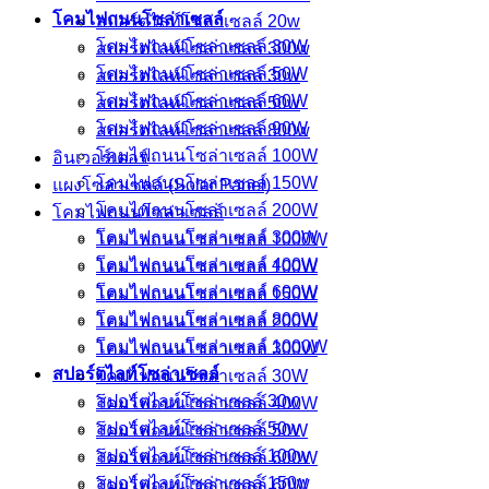
โคมไฟถนนโซล่าเซลล์
สปอร์ตไลท์โซล่าเซลล์ 20w
โคมไฟถนนโซล่าเซลล์ 30W
สปอร์ตไลท์โซล่าเซลล์ 300w
โคมไฟถนนโซล่าเซลล์ 50W
สปอร์ตไลท์โซล่าเซลล์ 30w
โคมไฟถนนโซล่าเซลล์ 60W
สปอร์ตไลท์โซล่าเซลล์ 50w
โคมไฟถนนโซล่าเซลล์ 90W
สปอร์ตไลท์โซล่าเซลล์ 800w
โคมไฟถนนโซล่าเซลล์ 100W
อินเวอร์เตอร์
โคมไฟถนนโซล่าเซลล์ 150W
แผงโซล่าเซลล์ (Solar Panel)
โคมไฟถนนโซล่าเซลล์ 200W
โคมไฟถนนโซล่าเซลล์
โคมไฟถนนโซล่าเซลล์ 300W
โคมไฟถนนโซล่าเซลล์ 1000W
โคมไฟถนนโซล่าเซลล์ 400W
โคมไฟถนนโซล่าเซลล์ 100W
โคมไฟถนนโซล่าเซลล์ 600W
โคมไฟถนนโซล่าเซลล์ 150W
โคมไฟถนนโซล่าเซลล์ 800W
โคมไฟถนนโซล่าเซลล์ 200W
โคมไฟถนนโซล่าเซลล์ 1000W
โคมไฟถนนโซล่าเซลล์ 300W
สปอร์ตไลท์โซล่าเซลล์
โคมไฟถนนโซล่าเซลล์ 30W
สปอร์ตไลท์โซล่าเซลล์ 30w
โคมไฟถนนโซล่าเซลล์ 400W
สปอร์ตไลท์โซล่าเซลล์ 50w
โคมไฟถนนโซล่าเซลล์ 50W
สปอร์ตไลท์โซล่าเซลล์ 100w
โคมไฟถนนโซล่าเซลล์ 600W
สปอร์ตไลท์โซล่าเซลล์ 150w
โคมไฟถนนโซล่าเซลล์ 60W