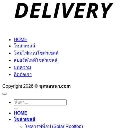
HOME
โซล่าเซลล์
โคมไฟถนนโซล่าเซลล์
สปอร์ตไลท์โซล่าเซลล์
บทความ
ติดต่อเรา
Copyright 2026 ©
ชุดนอนนา.com
ค้นหา:
HOME
โซล่าเซลล์
โซล่ารูฟท็อป (Solar Rooftop)