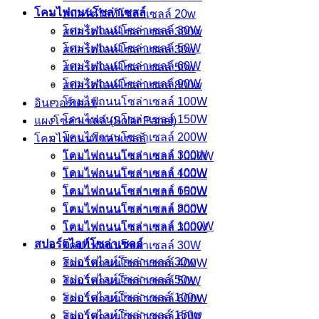
โคมไฟถนนโซล่าเซลล์
สปอร์ตไลท์โซล่าเซลล์ 20w
โคมไฟถนนโซล่าเซลล์ 30W
สปอร์ตไลท์โซล่าเซลล์ 300w
โคมไฟถนนโซล่าเซลล์ 50W
สปอร์ตไลท์โซล่าเซลล์ 30w
โคมไฟถนนโซล่าเซลล์ 60W
สปอร์ตไลท์โซล่าเซลล์ 50w
โคมไฟถนนโซล่าเซลล์ 90W
สปอร์ตไลท์โซล่าเซลล์ 800w
โคมไฟถนนโซล่าเซลล์ 100W
อินเวอร์เตอร์
โคมไฟถนนโซล่าเซลล์ 150W
แผงโซล่าเซลล์ (Solar Panel)
โคมไฟถนนโซล่าเซลล์ 200W
โคมไฟถนนโซล่าเซลล์
โคมไฟถนนโซล่าเซลล์ 300W
โคมไฟถนนโซล่าเซลล์ 1000W
โคมไฟถนนโซล่าเซลล์ 400W
โคมไฟถนนโซล่าเซลล์ 100W
โคมไฟถนนโซล่าเซลล์ 600W
โคมไฟถนนโซล่าเซลล์ 150W
โคมไฟถนนโซล่าเซลล์ 800W
โคมไฟถนนโซล่าเซลล์ 200W
โคมไฟถนนโซล่าเซลล์ 1000W
โคมไฟถนนโซล่าเซลล์ 300W
สปอร์ตไลท์โซล่าเซลล์
โคมไฟถนนโซล่าเซลล์ 30W
สปอร์ตไลท์โซล่าเซลล์ 30w
โคมไฟถนนโซล่าเซลล์ 400W
สปอร์ตไลท์โซล่าเซลล์ 50w
โคมไฟถนนโซล่าเซลล์ 50W
สปอร์ตไลท์โซล่าเซลล์ 100w
โคมไฟถนนโซล่าเซลล์ 600W
สปอร์ตไลท์โซล่าเซลล์ 150w
โคมไฟถนนโซล่าเซลล์ 60W