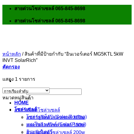
ข้าม
สายด่วนโซล่าเซลล์ 065-845-8698
ไป
สายด่วนโซล่าเซลล์ 065-845-8698
ยัง
เนื้อหา
หน้าหลัก
/
สินค้าที่มีป้ายกำกับ “อินเวอร์เตอร์ MG5KTL 5kW
INVT SolarRich”
คัดกรอง
แสดง 1 รายการ
ค้นหา:
หมวดหมู่สินค้า
HOME
โซล่าเซลล์
สปอร์ตไลท์โซล่าเซลล์
โซล่ารูฟท็อป (Solar Rooftop)
สปอร์ตไลท์โซล่าเซลล์ 100w
แผงโซล่าเซลล์ (Solar Panel)
สปอร์ตไลท์โซล่าเซลล์ 150w
อินเวอร์เตอร์
สปอร์ตไลท์โซล่าเซลล์ 200w