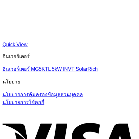
Quick View
อินเวอร์เตอร์
อินเวอร์เตอร์ MG5KTL 5kW INVT SolarRich
นโยบาย
นโยบายการคุ้มครองข้อมูลส่วนบุคคล
นโยบายการใช้คุกกี้
V