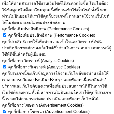
เพื่อให้ท่านสามารถใช้งานเว็บไซต์ได้สะดวกยิ่งขึ้น โดยไม่ต้อง
ให้ข้อมูลหรือตั้งค่าใหม่ทุกครั้งที่ท่านเข้าใช้เว็บไซต์ ทั้งนี้ หาก
ท่านไม่ยินยอมให้เราใช้คุกกี้ประเภทนี้ ท่านอาจใช้งานเว็บไซต์
ได้ไม่สะดวกและไม่เต็มประสิทธิภาพ
คุกกี้เพื่อเพิ่มประสิทธิภาพ (Performance Cookies)
คุกกี้เพื่อเพิ่มประสิทธิภาพ (Performance Cookies)
คุกกี้ประสิทธิภาพใช้เพื่อทำความเข้าใจและวิเคราะห์ดัชนี
ประสิทธิภาพหลักของเว็บไซต์ซึ่งช่วยในการมอบประสบการณ์ผู้
ใช้ที่ดีขึ้นสำหรับผู้เยี่ยมชม
คุกกี้เพื่อการวิเคราะห์ (Analytic Cookies)
คุกกี้เพื่อการวิเคราะห์ (Analytic Cookies)
คุกกี้ประเภทนี้จะเก็บข้อมูลการใช้งานเว็บไซต์ของท่าน เพื่อให้
เราสามารถวัดผล ประเมิน ปรับปรุง และพัฒนาเนื้อหาสินค้า/
บริการและเว็บไซต์ของเราเพื่อเพิ่มประสบการณ์ที่ดีในการใช้
เว็บไซต์ของท่าน ทั้งนี้ หากท่านไม่ยินยอมให้เราใช้คุกกี้ประเภท
นี้ เราจะไม่สามารถวัดผล ประเมิน และพัฒนาเว็บไซต์ได้
คุกกี้เพื่อการโฆษณา (Advertisement Cookies)
คุกกี้เพื่อการโฆษณา (Advertisement Cookies)