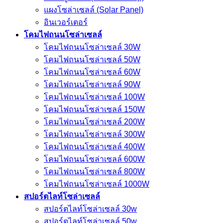
แผงโซล่าเซลล์ (Solar Panel)
อินเวอร์เตอร์
โคมไฟถนนโซล่าเซลล์
โคมไฟถนนโซล่าเซลล์ 30W
โคมไฟถนนโซล่าเซลล์ 50W
โคมไฟถนนโซล่าเซลล์ 60W
โคมไฟถนนโซล่าเซลล์ 90W
โคมไฟถนนโซล่าเซลล์ 100W
โคมไฟถนนโซล่าเซลล์ 150W
โคมไฟถนนโซล่าเซลล์ 200W
โคมไฟถนนโซล่าเซลล์ 300W
โคมไฟถนนโซล่าเซลล์ 400W
โคมไฟถนนโซล่าเซลล์ 600W
โคมไฟถนนโซล่าเซลล์ 800W
โคมไฟถนนโซล่าเซลล์ 1000W
สปอร์ตไลท์โซล่าเซลล์
สปอร์ตไลท์โซล่าเซลล์ 30w
สปอร์ตไลท์โซล่าเซลล์ 50w