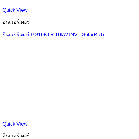
Quick View
อินเวอร์เตอร์
อินเวอร์เตอร์ BG10KTR 10kW INVT SolarRich
Quick View
อินเวอร์เตอร์