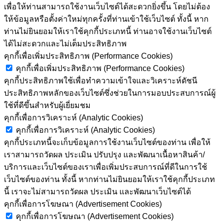
เพื่อให้ท่านสามารถใช้งานเว็บไซต์ได้สะดวกยิ่งขึ้น โดยไม่ต้อง
ให้ข้อมูลหรือตั้งค่าใหม่ทุกครั้งที่ท่านเข้าใช้เว็บไซต์ ทั้งนี้ หาก
ท่านไม่ยินยอมให้เราใช้คุกกี้ประเภทนี้ ท่านอาจใช้งานเว็บไซต์
ได้ไม่สะดวกและไม่เต็มประสิทธิภาพ
คุกกี้เพื่อเพิ่มประสิทธิภาพ (Performance Cookies)
คุกกี้เพื่อเพิ่มประสิทธิภาพ (Performance Cookies)
คุกกี้ประสิทธิภาพใช้เพื่อทำความเข้าใจและวิเคราะห์ดัชนี
ประสิทธิภาพหลักของเว็บไซต์ซึ่งช่วยในการมอบประสบการณ์ผู้
ใช้ที่ดีขึ้นสำหรับผู้เยี่ยมชม
คุกกี้เพื่อการวิเคราะห์ (Analytic Cookies)
คุกกี้เพื่อการวิเคราะห์ (Analytic Cookies)
คุกกี้ประเภทนี้จะเก็บข้อมูลการใช้งานเว็บไซต์ของท่าน เพื่อให้
เราสามารถวัดผล ประเมิน ปรับปรุง และพัฒนาเนื้อหาสินค้า/
บริการและเว็บไซต์ของเราเพื่อเพิ่มประสบการณ์ที่ดีในการใช้
เว็บไซต์ของท่าน ทั้งนี้ หากท่านไม่ยินยอมให้เราใช้คุกกี้ประเภท
นี้ เราจะไม่สามารถวัดผล ประเมิน และพัฒนาเว็บไซต์ได้
คุกกี้เพื่อการโฆษณา (Advertisement Cookies)
คุกกี้เพื่อการโฆษณา (Advertisement Cookies)