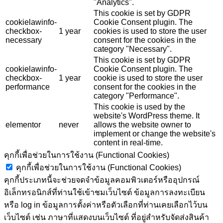
"Analytics".
This cookie is set by GDPR
cookielawinfo-
Cookie Consent plugin. The
checkbox-
1 year
cookies is used to store the user
necessary
consent for the cookies in the
category "Necessary".
This cookie is set by GDPR
cookielawinfo-
Cookie Consent plugin. The
checkbox-
1 year
cookie is used to store the user
performance
consent for the cookies in the
category "Performance".
This cookie is used by the
website's WordPress theme. It
elementor
never
allows the website owner to
implement or change the website's
content in real-time.
คุกกี้เพื่อช่วยในการใช้งาน (Functional Cookies)
คุกกี้เพื่อช่วยในการใช้งาน (Functional Cookies)
คุกกี้ประเภทนี้จะช่วยจดจำข้อมูลคอมพิวเตอร์หรืออุปกรณ์
อิเล็กทรอนิกส์ที่ท่านใช้เข้าชมเว็บไซต์ ข้อมูลการลงทะเบียน
หรือ log in ข้อมูลการตั้งค่าหรือตัวเลือกที่ท่านเคยเลือกไว้บน
เว็บไซต์ เช่น ภาษาที่แสดงบนเว็บไซต์ ที่อยู่สำหรับจัดส่งสินค้า