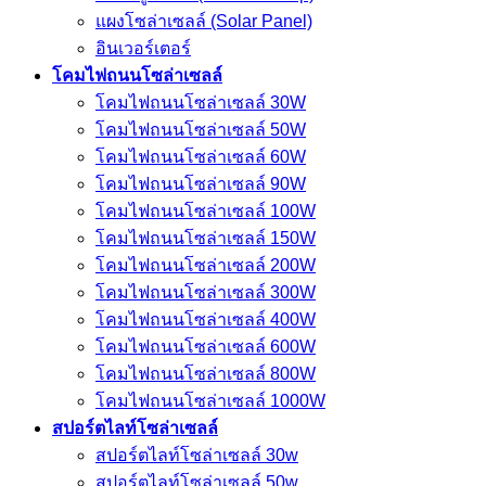
แผงโซล่าเซลล์ (Solar Panel)
อินเวอร์เตอร์
โคมไฟถนนโซล่าเซลล์
โคมไฟถนนโซล่าเซลล์ 30W
โคมไฟถนนโซล่าเซลล์ 50W
โคมไฟถนนโซล่าเซลล์ 60W
โคมไฟถนนโซล่าเซลล์ 90W
โคมไฟถนนโซล่าเซลล์ 100W
โคมไฟถนนโซล่าเซลล์ 150W
โคมไฟถนนโซล่าเซลล์ 200W
โคมไฟถนนโซล่าเซลล์ 300W
โคมไฟถนนโซล่าเซลล์ 400W
โคมไฟถนนโซล่าเซลล์ 600W
โคมไฟถนนโซล่าเซลล์ 800W
โคมไฟถนนโซล่าเซลล์ 1000W
สปอร์ตไลท์โซล่าเซลล์
สปอร์ตไลท์โซล่าเซลล์ 30w
สปอร์ตไลท์โซล่าเซลล์ 50w