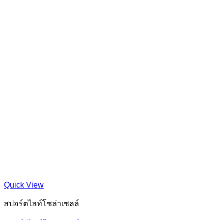
Quick View
สปอร์ตไลท์โซล่าเซลล์