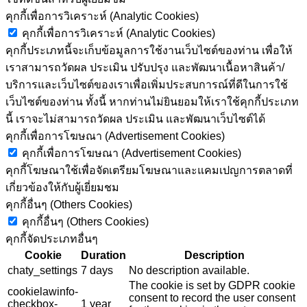
คุกกี้เพื่อการวิเคราะห์ (Analytic Cookies)
คุกกี้เพื่อการวิเคราะห์ (Analytic Cookies)
คุกกี้ประเภทนี้จะเก็บข้อมูลการใช้งานเว็บไซต์ของท่าน เพื่อให้
เราสามารถวัดผล ประเมิน ปรับปรุง และพัฒนาเนื้อหาสินค้า/
บริการและเว็บไซต์ของเราเพื่อเพิ่มประสบการณ์ที่ดีในการใช้
เว็บไซต์ของท่าน ทั้งนี้ หากท่านไม่ยินยอมให้เราใช้คุกกี้ประเภท
นี้ เราจะไม่สามารถวัดผล ประเมิน และพัฒนาเว็บไซต์ได้
คุกกี้เพื่อการโฆษณา (Advertisement Cookies)
คุกกี้เพื่อการโฆษณา (Advertisement Cookies)
คุกกี้โฆษณาใช้เพื่อจัดเตรียมโฆษณาและแคมเปญการตลาดที่
เกี่ยวข้องให้กับผู้เยี่ยมชม
คุกกี้อื่นๆ (Others Cookies)
คุกกี้อื่นๆ (Others Cookies)
คุกกี้จัดประเภทอื่นๆ
Cookie
Duration
Description
chaty_settings
7 days
No description available.
The cookie is set by GDPR cookie
cookielawinfo-
consent to record the user consent
checkbox-
1 year