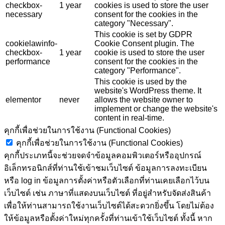
checkbox-
1 year
cookies is used to store the user
necessary
consent for the cookies in the
category "Necessary".
This cookie is set by GDPR
cookielawinfo-
Cookie Consent plugin. The
checkbox-
1 year
cookie is used to store the user
performance
consent for the cookies in the
category "Performance".
This cookie is used by the
website's WordPress theme. It
elementor
never
allows the website owner to
implement or change the website's
content in real-time.
คุกกี้เพื่อช่วยในการใช้งาน (Functional Cookies)
คุกกี้เพื่อช่วยในการใช้งาน (Functional Cookies)
คุกกี้ประเภทนี้จะช่วยจดจำข้อมูลคอมพิวเตอร์หรืออุปกรณ์
อิเล็กทรอนิกส์ที่ท่านใช้เข้าชมเว็บไซต์ ข้อมูลการลงทะเบียน
หรือ log in ข้อมูลการตั้งค่าหรือตัวเลือกที่ท่านเคยเลือกไว้บน
เว็บไซต์ เช่น ภาษาที่แสดงบนเว็บไซต์ ที่อยู่สำหรับจัดส่งสินค้า
เพื่อให้ท่านสามารถใช้งานเว็บไซต์ได้สะดวกยิ่งขึ้น โดยไม่ต้อง
ให้ข้อมูลหรือตั้งค่าใหม่ทุกครั้งที่ท่านเข้าใช้เว็บไซต์ ทั้งนี้ หาก