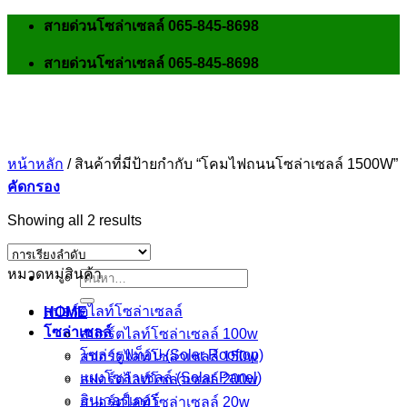
ข้าม
สายด่วนโซล่าเซลล์ 065-845-8698
ไป
สายด่วนโซล่าเซลล์ 065-845-8698
ยัง
เนื้อหา
หน้าหลัก
/
สินค้าที่มีป้ายกำกับ “โคมไฟถนนโซล่าเซลล์ 1500W”
คัดกรอง
Showing all 2 results
หมวดหมู่สินค้า
ค้นหา:
สปอร์ตไลท์โซล่าเซลล์
HOME
โซล่าเซลล์
สปอร์ตไลท์โซล่าเซลล์ 100w
โซล่ารูฟท็อป (Solar Rooftop)
สปอร์ตไลท์โซล่าเซลล์ 150w
แผงโซล่าเซลล์ (Solar Panel)
สปอร์ตไลท์โซล่าเซลล์ 200w
อินเวอร์เตอร์
สปอร์ตไลท์โซล่าเซลล์ 20w