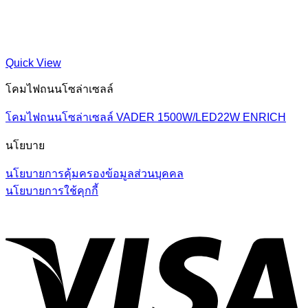
Quick View
โคมไฟถนนโซล่าเซลล์
โคมไฟถนนโซล่าเซลล์ VADER 1500W/LED22W ENRICH
นโยบาย
นโยบายการคุ้มครองข้อมูลส่วนบุคคล
นโยบายการใช้คุกกี้
V