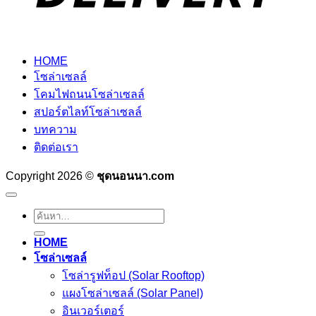
HOME
โซล่าเซลล์
โคมไฟถนนโซล่าเซลล์
สปอร์ตไลท์โซล่าเซลล์
บทความ
ติดต่อเรา
Copyright 2026 ©
ชุดนอนนา.com
ค้นหา:
HOME
โซล่าเซลล์
โซล่ารูฟท็อป (Solar Rooftop)
แผงโซล่าเซลล์ (Solar Panel)
อินเวอร์เตอร์