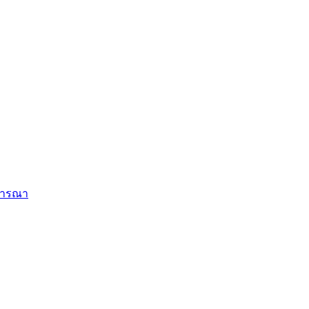
ิจารณา