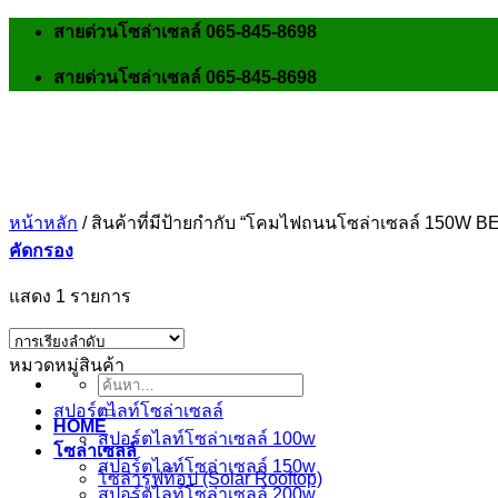
ข้าม
สายด่วนโซล่าเซลล์ 065-845-8698
ไป
สายด่วนโซล่าเซลล์ 065-845-8698
ยัง
เนื้อหา
หน้าหลัก
/
สินค้าที่มีป้ายกำกับ “โคมไฟถนนโซล่าเซลล์ 150W B
คัดกรอง
แสดง 1 รายการ
หมวดหมู่สินค้า
ค้นหา:
สปอร์ตไลท์โซล่าเซลล์
HOME
สปอร์ตไลท์โซล่าเซลล์ 100w
โซล่าเซลล์
สปอร์ตไลท์โซล่าเซลล์ 150w
โซล่ารูฟท็อป (Solar Rooftop)
สปอร์ตไลท์โซล่าเซลล์ 200w