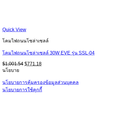
Quick View
โคมไฟถนนโซล่าเซลล์
โคมไฟถนนโซล่าเซลล์ 30W EVE รุ่น SSL-04
Original
Current
$
1,001.54
$
771.18
price
price
นโยบาย
was:
is:
$1,001.54.
$771.18.
นโยบายการคุ้มครองข้อมูลส่วนบุคคล
นโยบายการใช้คุกกี้