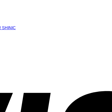
 SHINIC