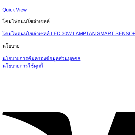
Quick View
โคมไฟถนนโซล่าเซลล์
โคมไฟถนนโซล่าเซลล์ LED 30W LAMPTAN SMART SENSOR
นโยบาย
นโยบายการคุ้มครองข้อมูลส่วนบุคคล
นโยบายการใช้คุกกี้