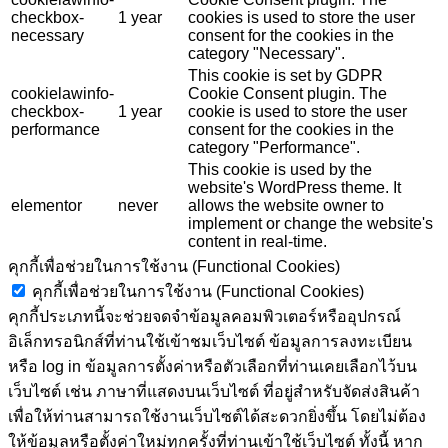
checkbox-
1 year
cookies is used to store the user
necessary
consent for the cookies in the
category "Necessary".
This cookie is set by GDPR
cookielawinfo-
Cookie Consent plugin. The
checkbox-
1 year
cookie is used to store the user
performance
consent for the cookies in the
category "Performance".
This cookie is used by the
website's WordPress theme. It
elementor
never
allows the website owner to
implement or change the website's
content in real-time.
คุกกี้เพื่อช่วยในการใช้งาน (Functional Cookies)
คุกกี้เพื่อช่วยในการใช้งาน (Functional Cookies)
คุกกี้ประเภทนี้จะช่วยจดจำข้อมูลคอมพิวเตอร์หรืออุปกรณ์
อิเล็กทรอนิกส์ที่ท่านใช้เข้าชมเว็บไซต์ ข้อมูลการลงทะเบียน
หรือ log in ข้อมูลการตั้งค่าหรือตัวเลือกที่ท่านเคยเลือกไว้บน
เว็บไซต์ เช่น ภาษาที่แสดงบนเว็บไซต์ ที่อยู่สำหรับจัดส่งสินค้า
เพื่อให้ท่านสามารถใช้งานเว็บไซต์ได้สะดวกยิ่งขึ้น โดยไม่ต้อง
ให้ข้อมูลหรือตั้งค่าใหม่ทุกครั้งที่ท่านเข้าใช้เว็บไซต์ ทั้งนี้ หาก