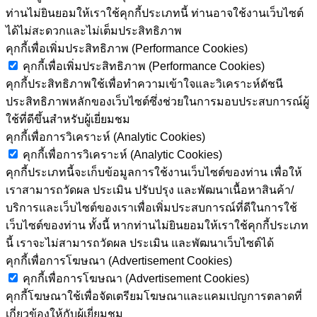
ท่านไม่ยินยอมให้เราใช้คุกกี้ประเภทนี้ ท่านอาจใช้งานเว็บไซต์
ได้ไม่สะดวกและไม่เต็มประสิทธิภาพ
คุกกี้เพื่อเพิ่มประสิทธิภาพ (Performance Cookies)
คุกกี้เพื่อเพิ่มประสิทธิภาพ (Performance Cookies)
คุกกี้ประสิทธิภาพใช้เพื่อทำความเข้าใจและวิเคราะห์ดัชนี
ประสิทธิภาพหลักของเว็บไซต์ซึ่งช่วยในการมอบประสบการณ์ผู้
ใช้ที่ดีขึ้นสำหรับผู้เยี่ยมชม
คุกกี้เพื่อการวิเคราะห์ (Analytic Cookies)
คุกกี้เพื่อการวิเคราะห์ (Analytic Cookies)
คุกกี้ประเภทนี้จะเก็บข้อมูลการใช้งานเว็บไซต์ของท่าน เพื่อให้
เราสามารถวัดผล ประเมิน ปรับปรุง และพัฒนาเนื้อหาสินค้า/
บริการและเว็บไซต์ของเราเพื่อเพิ่มประสบการณ์ที่ดีในการใช้
เว็บไซต์ของท่าน ทั้งนี้ หากท่านไม่ยินยอมให้เราใช้คุกกี้ประเภท
นี้ เราจะไม่สามารถวัดผล ประเมิน และพัฒนาเว็บไซต์ได้
คุกกี้เพื่อการโฆษณา (Advertisement Cookies)
คุกกี้เพื่อการโฆษณา (Advertisement Cookies)
คุกกี้โฆษณาใช้เพื่อจัดเตรียมโฆษณาและแคมเปญการตลาดที่
เกี่ยวข้องให้กับผู้เยี่ยมชม