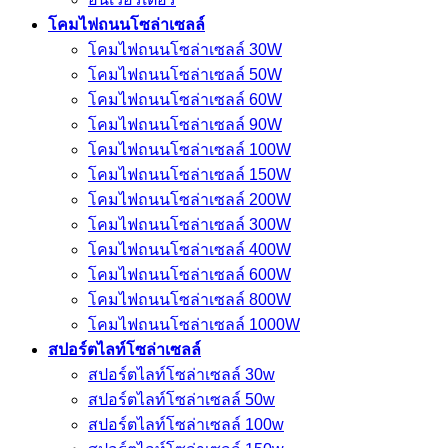
โคมไฟถนนโซล่าเซลล์
โคมไฟถนนโซล่าเซลล์ 30W
โคมไฟถนนโซล่าเซลล์ 50W
โคมไฟถนนโซล่าเซลล์ 60W
โคมไฟถนนโซล่าเซลล์ 90W
โคมไฟถนนโซล่าเซลล์ 100W
โคมไฟถนนโซล่าเซลล์ 150W
โคมไฟถนนโซล่าเซลล์ 200W
โคมไฟถนนโซล่าเซลล์ 300W
โคมไฟถนนโซล่าเซลล์ 400W
โคมไฟถนนโซล่าเซลล์ 600W
โคมไฟถนนโซล่าเซลล์ 800W
โคมไฟถนนโซล่าเซลล์ 1000W
สปอร์ตไลท์โซล่าเซลล์
สปอร์ตไลท์โซล่าเซลล์ 30w
สปอร์ตไลท์โซล่าเซลล์ 50w
สปอร์ตไลท์โซล่าเซลล์ 100w