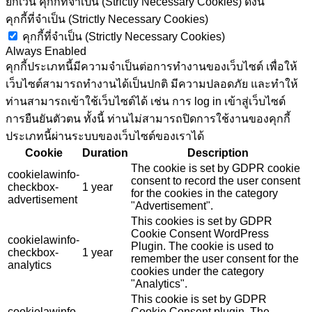
ยกเว้น คุกกี้ที่จำเป็น (Strictly Necessary Cookies) ดังนี้
คุกกี้ที่จำเป็น (Strictly Necessary Cookies)
คุกกี้ที่จำเป็น (Strictly Necessary Cookies)
Always Enabled
คุกกี้ประเภทนี้มีความจำเป็นต่อการทำงานของเว็บไซต์ เพื่อให้
เว็บไซต์สามารถทำงานได้เป็นปกติ มีความปลอดภัย และทำให้
ท่านสามารถเข้าใช้เว็บไซต์ได้ เช่น การ log in เข้าสู่เว็บไซต์
การยืนยันตัวตน ทั้งนี้ ท่านไม่สามารถปิดการใช้งานของคุกกี้
ประเภทนี้ผ่านระบบของเว็บไซต์ของเราได้
Cookie
Duration
Description
The cookie is set by GDPR cookie
cookielawinfo-
consent to record the user consent
checkbox-
1 year
for the cookies in the category
advertisement
"Advertisement".
This cookies is set by GDPR
Cookie Consent WordPress
cookielawinfo-
Plugin. The cookie is used to
checkbox-
1 year
remember the user consent for the
analytics
cookies under the category
"Analytics".
This cookie is set by GDPR
cookielawinfo-
Cookie Consent plugin. The