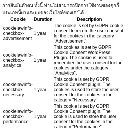
การยืนยันตัวตน ทั้งนี้ ท่านไม่สามารถปิดการใช้งานของคุกกี้
ประเภทนี้ผ่านระบบของเว็บไซต์ของเราได้
Cookie
Duration
Description
The cookie is set by GDPR cookie
cookielawinfo-
consent to record the user consent
checkbox-
1 year
for the cookies in the category
advertisement
"Advertisement".
This cookies is set by GDPR
Cookie Consent WordPress
cookielawinfo-
Plugin. The cookie is used to
checkbox-
1 year
remember the user consent for the
analytics
cookies under the category
"Analytics".
This cookie is set by GDPR
cookielawinfo-
Cookie Consent plugin. The
checkbox-
1 year
cookies is used to store the user
necessary
consent for the cookies in the
category "Necessary".
This cookie is set by GDPR
cookielawinfo-
Cookie Consent plugin. The
checkbox-
1 year
cookie is used to store the user
performance
consent for the cookies in the
category "Performance".