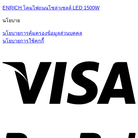
ENRICH โคมไฟถนนโซล่าเซลล์ LED 1500W
นโยบาย
นโยบายการคุ้มครองข้อมูลส่วนบุคคล
นโยบายการใช้คุกกี้
V
P