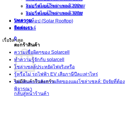
สปอร์ตไลท์โซล่าเซลล์ 200w
โคมไฟถนนโซล่าเซลล์ 800W
สปอร์ตไลท์โซล่าเซลล์ 300w
โคมไฟถนนโซล่าเซลล์ 90W
บทความ
โซล่ารูฟท็อป (Solar Rooftop)
ติดต่อเรา
โซล่าเซลล์
0
เรื่องล่าสุด
ตะกร้าสินค้า
ความเชื่อผิดๆของ Solarcell
ทำความรู้จักกับ solarcell
โซล่าเซลล์ประหยัดไฟจริงหรือ
รู้หรือไม่ รถไฟฟ้า EV เสียภาษีปีละเท่าไหร่
ไม่มีสินค้าในตะกร้า
ขนาดและกำลังการผลิตของแผงโซล่าเซลล์: ปัจจัยที่ต้อง
พิจารณา
กลับสู่หน้าร้านค้า