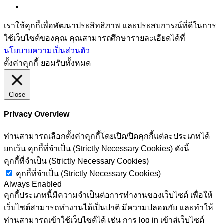
เราใช้คุกกี้เพื่อพัฒนาประสิทธิภาพ และประสบการณ์ที่ดีในการ
ใช้เว็บไซต์ของคุณ คุณสามารถศึกษารายละเอียดได้ที่
นโยบายความเป็นส่วนตัว
ตั้งค่าคุกกี้
ยอมรับทั้งหมด
Close
Privacy Overview
ท่านสามารถเลือกตั้งค่าคุกกี้โดยเปิด/ปิดคุกกี้แต่ละประเภทได้
ยกเว้น คุกกี้ที่จำเป็น (Strictly Necessary Cookies) ดังนี้
คุกกี้ที่จำเป็น (Strictly Necessary Cookies)
คุกกี้ที่จำเป็น (Strictly Necessary Cookies)
Always Enabled
คุกกี้ประเภทนี้มีความจำเป็นต่อการทำงานของเว็บไซต์ เพื่อให้
เว็บไซต์สามารถทำงานได้เป็นปกติ มีความปลอดภัย และทำให้
ท่านสามารถเข้าใช้เว็บไซต์ได้ เช่น การ log in เข้าสู่เว็บไซต์