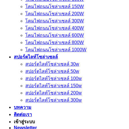
โคมไฟถนนโซล่าเซลล์ 150W
โคมไฟถนนโซล่าเซลล์ 200W
โคมไฟถนนโซล่าเซลล์ 300W
โคมไฟถนนโซล่าเซลล์ 400W
โคมไฟถนนโซล่าเซลล์ 600W
โคมไฟถนนโซล่าเซลล์ 800W
โคมไฟถนนโซล่าเซลล์ 1000W
สปอร์ตไลท์โซล่าเซลล์
สปอร์ตไลท์โซล่าเซลล์ 30w
สปอร์ตไลท์โซล่าเซลล์ 50w
สปอร์ตไลท์โซล่าเซลล์ 100w
สปอร์ตไลท์โซล่าเซลล์ 150w
สปอร์ตไลท์โซล่าเซลล์ 200w
สปอร์ตไลท์โซล่าเซลล์ 300w
บทความ
ติดต่อเรา
เข้าสู่ระบบ
Newsletter