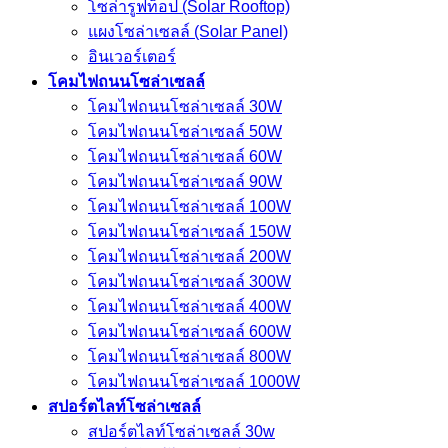
โซล่ารูฟท็อป (Solar Rooftop)
แผงโซล่าเซลล์ (Solar Panel)
อินเวอร์เตอร์
โคมไฟถนนโซล่าเซลล์
โคมไฟถนนโซล่าเซลล์ 30W
โคมไฟถนนโซล่าเซลล์ 50W
โคมไฟถนนโซล่าเซลล์ 60W
โคมไฟถนนโซล่าเซลล์ 90W
โคมไฟถนนโซล่าเซลล์ 100W
โคมไฟถนนโซล่าเซลล์ 150W
โคมไฟถนนโซล่าเซลล์ 200W
โคมไฟถนนโซล่าเซลล์ 300W
โคมไฟถนนโซล่าเซลล์ 400W
โคมไฟถนนโซล่าเซลล์ 600W
โคมไฟถนนโซล่าเซลล์ 800W
โคมไฟถนนโซล่าเซลล์ 1000W
สปอร์ตไลท์โซล่าเซลล์
สปอร์ตไลท์โซล่าเซลล์ 30w