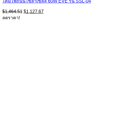
โคมไฟถนนโซล่าเซลล์ 60W EVE รุ่น SSL-04
Original
Current
$
1,464.51
$
1,127.67
price
price
ลดราคา!
was:
is:
$1,464.51.
$1,127.67.