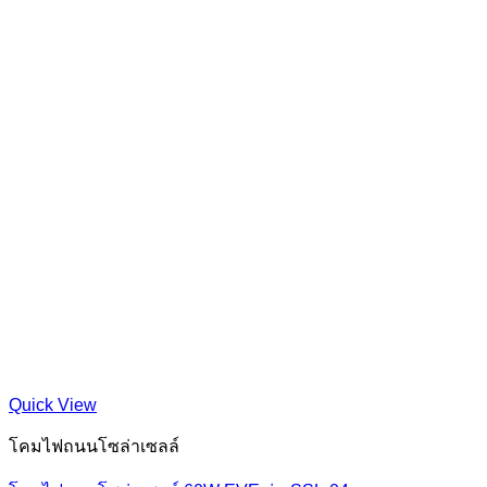
Quick View
โคมไฟถนนโซล่าเซลล์