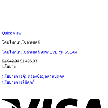
Quick View
โคมไฟถนนโซล่าเซลล์
โคมไฟถนนโซล่าเซลล์ 90W EVE รุ่น SSL-04
Original
Current
$
1,942.90
$
1,496.03
price
price
นโยบาย
was:
is:
$1,942.90.
$1,496.03.
นโยบายการคุ้มครองข้อมูลส่วนบุคคล
นโยบายการใช้คุกกี้
V