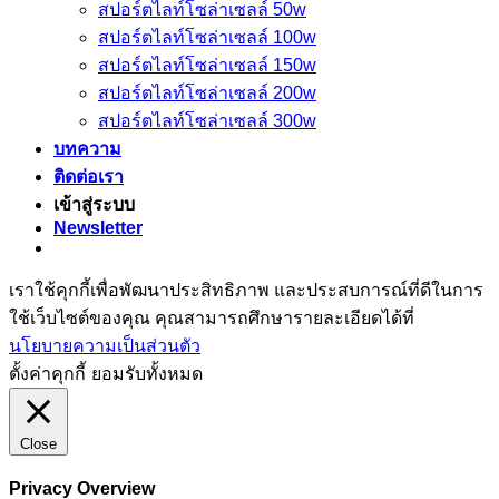
สปอร์ตไลท์โซล่าเซลล์ 50w
สปอร์ตไลท์โซล่าเซลล์ 100w
สปอร์ตไลท์โซล่าเซลล์ 150w
สปอร์ตไลท์โซล่าเซลล์ 200w
สปอร์ตไลท์โซล่าเซลล์ 300w
บทความ
ติดต่อเรา
เข้าสู่ระบบ
Newsletter
เราใช้คุกกี้เพื่อพัฒนาประสิทธิภาพ และประสบการณ์ที่ดีในการ
ใช้เว็บไซต์ของคุณ คุณสามารถศึกษารายละเอียดได้ที่
นโยบายความเป็นส่วนตัว
ตั้งค่าคุกกี้
ยอมรับทั้งหมด
Close
Privacy Overview