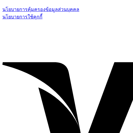
นโยบายการคุ้มครองข้อมูลส่วนบุคคล
นโยบายการใช้คุกกี้