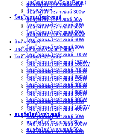
แผงโซล่าเซลล์ (Solar Panel)
สปอร์ตไลท์โซล่าเซลล์ 20w
อินเวอร์เตอร์
สปอร์ตไลท์โซล่าเซลล์ 300w
โคมไฟถนนโซล่าเซลล์
สปอร์ตไลท์โซล่าเซลล์ 30w
โคมไฟถนนโซล่าเซลล์ 30W
สปอร์ตไลท์โซล่าเซลล์ 50w
โคมไฟถนนโซล่าเซลล์ 50W
สปอร์ตไลท์โซล่าเซลล์ 800w
โคมไฟถนนโซล่าเซลล์ 60W
อินเวอร์เตอร์
โคมไฟถนนโซล่าเซลล์ 90W
แผงโซล่าเซลล์ (Solar Panel)
โคมไฟถนนโซล่าเซลล์ 100W
โคมไฟถนนโซล่าเซลล์
โคมไฟถนนโซล่าเซลล์ 150W
โคมไฟถนนโซล่าเซลล์ 1000W
โคมไฟถนนโซล่าเซลล์ 200W
โคมไฟถนนโซล่าเซลล์ 100W
โคมไฟถนนโซล่าเซลล์ 300W
โคมไฟถนนโซล่าเซลล์ 150W
โคมไฟถนนโซล่าเซลล์ 400W
โคมไฟถนนโซล่าเซลล์ 200W
โคมไฟถนนโซล่าเซลล์ 600W
โคมไฟถนนโซล่าเซลล์ 300W
โคมไฟถนนโซล่าเซลล์ 800W
โคมไฟถนนโซล่าเซลล์ 30W
โคมไฟถนนโซล่าเซลล์ 1000W
โคมไฟถนนโซล่าเซลล์ 400W
สปอร์ตไลท์โซล่าเซลล์
โคมไฟถนนโซล่าเซลล์ 50W
สปอร์ตไลท์โซล่าเซลล์ 30w
โคมไฟถนนโซล่าเซลล์ 600W
สปอร์ตไลท์โซล่าเซลล์ 50w
โคมไฟถนนโซล่าเซลล์ 60W