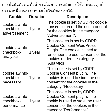
การยืนยันตัวตน ทั้งนี้ ท่านไม่สามารถปิดการใช้งานของคุกกี้
ประเภทนี้ผ่านระบบของเว็บไซต์ของเราได้
Cookie
Duration
Description
The cookie is set by GDPR cookie
cookielawinfo-
consent to record the user consent
checkbox-
1 year
for the cookies in the category
advertisement
"Advertisement".
This cookies is set by GDPR
Cookie Consent WordPress
cookielawinfo-
Plugin. The cookie is used to
checkbox-
1 year
remember the user consent for the
analytics
cookies under the category
"Analytics".
This cookie is set by GDPR
cookielawinfo-
Cookie Consent plugin. The
checkbox-
1 year
cookies is used to store the user
necessary
consent for the cookies in the
category "Necessary".
This cookie is set by GDPR
cookielawinfo-
Cookie Consent plugin. The
checkbox-
1 year
cookie is used to store the user
performance
consent for the cookies in the
category "Performance".