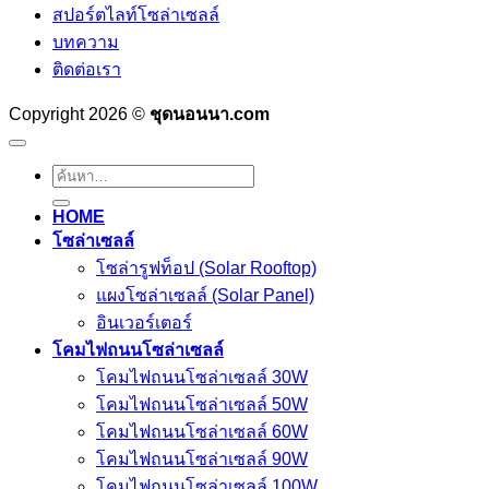
สปอร์ตไลท์โซล่าเซลล์
บทความ
ติดต่อเรา
Copyright 2026 ©
ชุดนอนนา.com
ค้นหา:
HOME
โซล่าเซลล์
โซล่ารูฟท็อป (Solar Rooftop)
แผงโซล่าเซลล์ (Solar Panel)
อินเวอร์เตอร์
โคมไฟถนนโซล่าเซลล์
โคมไฟถนนโซล่าเซลล์ 30W
โคมไฟถนนโซล่าเซลล์ 50W
โคมไฟถนนโซล่าเซลล์ 60W
โคมไฟถนนโซล่าเซลล์ 90W
โคมไฟถนนโซล่าเซลล์ 100W