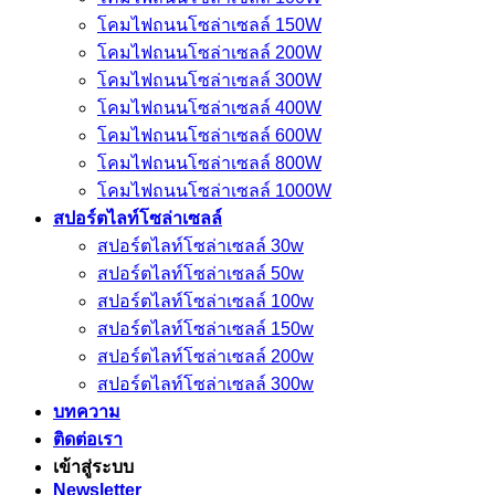
โคมไฟถนนโซล่าเซลล์ 150W
โคมไฟถนนโซล่าเซลล์ 200W
โคมไฟถนนโซล่าเซลล์ 300W
โคมไฟถนนโซล่าเซลล์ 400W
โคมไฟถนนโซล่าเซลล์ 600W
โคมไฟถนนโซล่าเซลล์ 800W
โคมไฟถนนโซล่าเซลล์ 1000W
สปอร์ตไลท์โซล่าเซลล์
สปอร์ตไลท์โซล่าเซลล์ 30w
สปอร์ตไลท์โซล่าเซลล์ 50w
สปอร์ตไลท์โซล่าเซลล์ 100w
สปอร์ตไลท์โซล่าเซลล์ 150w
สปอร์ตไลท์โซล่าเซลล์ 200w
สปอร์ตไลท์โซล่าเซลล์ 300w
บทความ
ติดต่อเรา
เข้าสู่ระบบ
Newsletter