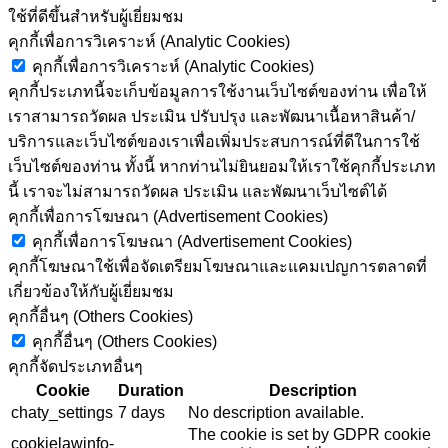
ใช้ที่ดีขึ้นสำหรับผู้เยี่ยมชม
คุกกี้เพื่อการวิเคราะห์ (Analytic Cookies)
คุกกี้เพื่อการวิเคราะห์ (Analytic Cookies)
คุกกี้ประเภทนี้จะเก็บข้อมูลการใช้งานเว็บไซต์ของท่าน เพื่อให้
เราสามารถวัดผล ประเมิน ปรับปรุง และพัฒนาเนื้อหาสินค้า/
บริการและเว็บไซต์ของเราเพื่อเพิ่มประสบการณ์ที่ดีในการใช้
เว็บไซต์ของท่าน ทั้งนี้ หากท่านไม่ยินยอมให้เราใช้คุกกี้ประเภท
นี้ เราจะไม่สามารถวัดผล ประเมิน และพัฒนาเว็บไซต์ได้
คุกกี้เพื่อการโฆษณา (Advertisement Cookies)
คุกกี้เพื่อการโฆษณา (Advertisement Cookies)
คุกกี้โฆษณาใช้เพื่อจัดเตรียมโฆษณาและแคมเปญการตลาดที่
เกี่ยวข้องให้กับผู้เยี่ยมชม
คุกกี้อื่นๆ (Others Cookies)
คุกกี้อื่นๆ (Others Cookies)
คุกกี้จัดประเภทอื่นๆ
Cookie
Duration
Description
chaty_settings
7 days
No description available.
The cookie is set by GDPR cookie
cookielawinfo-