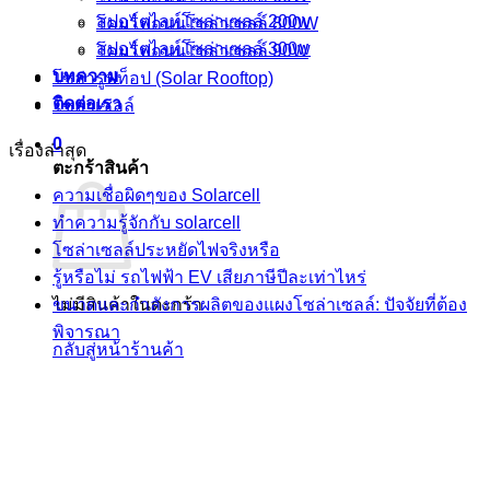
สปอร์ตไลท์โซล่าเซลล์ 200w
โคมไฟถนนโซล่าเซลล์ 800W
สปอร์ตไลท์โซล่าเซลล์ 300w
โคมไฟถนนโซล่าเซลล์ 90W
บทความ
โซล่ารูฟท็อป (Solar Rooftop)
ติดต่อเรา
โซล่าเซลล์
0
เรื่องล่าสุด
ตะกร้าสินค้า
ความเชื่อผิดๆของ Solarcell
ทำความรู้จักกับ solarcell
โซล่าเซลล์ประหยัดไฟจริงหรือ
รู้หรือไม่ รถไฟฟ้า EV เสียภาษีปีละเท่าไหร่
ไม่มีสินค้าในตะกร้า
ขนาดและกำลังการผลิตของแผงโซล่าเซลล์: ปัจจัยที่ต้อง
พิจารณา
กลับสู่หน้าร้านค้า