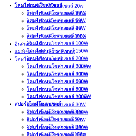
โคมไฟถนนโซล่าเซลล์
สปอร์ตไลท์โซล่าเซลล์ 20w
โคมไฟถนนโซล่าเซลล์ 30W
สปอร์ตไลท์โซล่าเซลล์ 300w
โคมไฟถนนโซล่าเซลล์ 50W
สปอร์ตไลท์โซล่าเซลล์ 30w
โคมไฟถนนโซล่าเซลล์ 60W
สปอร์ตไลท์โซล่าเซลล์ 50w
โคมไฟถนนโซล่าเซลล์ 90W
สปอร์ตไลท์โซล่าเซลล์ 800w
โคมไฟถนนโซล่าเซลล์ 100W
อินเวอร์เตอร์
โคมไฟถนนโซล่าเซลล์ 150W
แผงโซล่าเซลล์ (Solar Panel)
โคมไฟถนนโซล่าเซลล์ 200W
โคมไฟถนนโซล่าเซลล์
โคมไฟถนนโซล่าเซลล์ 300W
โคมไฟถนนโซล่าเซลล์ 1000W
โคมไฟถนนโซล่าเซลล์ 400W
โคมไฟถนนโซล่าเซลล์ 100W
โคมไฟถนนโซล่าเซลล์ 600W
โคมไฟถนนโซล่าเซลล์ 150W
โคมไฟถนนโซล่าเซลล์ 800W
โคมไฟถนนโซล่าเซลล์ 200W
โคมไฟถนนโซล่าเซลล์ 1000W
โคมไฟถนนโซล่าเซลล์ 300W
สปอร์ตไลท์โซล่าเซลล์
โคมไฟถนนโซล่าเซลล์ 30W
สปอร์ตไลท์โซล่าเซลล์ 30w
โคมไฟถนนโซล่าเซลล์ 400W
สปอร์ตไลท์โซล่าเซลล์ 50w
โคมไฟถนนโซล่าเซลล์ 50W
สปอร์ตไลท์โซล่าเซลล์ 100w
โคมไฟถนนโซล่าเซลล์ 600W
สปอร์ตไลท์โซล่าเซลล์ 150w
โคมไฟถนนโซล่าเซลล์ 60W