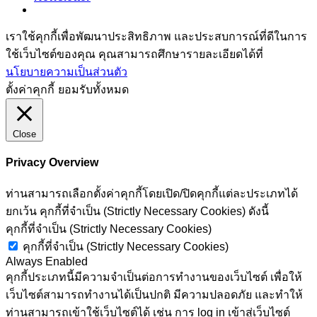
เราใช้คุกกี้เพื่อพัฒนาประสิทธิภาพ และประสบการณ์ที่ดีในการ
ใช้เว็บไซต์ของคุณ คุณสามารถศึกษารายละเอียดได้ที่
นโยบายความเป็นส่วนตัว
ตั้งค่าคุกกี้
ยอมรับทั้งหมด
Close
Privacy Overview
ท่านสามารถเลือกตั้งค่าคุกกี้โดยเปิด/ปิดคุกกี้แต่ละประเภทได้
ยกเว้น คุกกี้ที่จำเป็น (Strictly Necessary Cookies) ดังนี้
คุกกี้ที่จำเป็น (Strictly Necessary Cookies)
คุกกี้ที่จำเป็น (Strictly Necessary Cookies)
Always Enabled
คุกกี้ประเภทนี้มีความจำเป็นต่อการทำงานของเว็บไซต์ เพื่อให้
เว็บไซต์สามารถทำงานได้เป็นปกติ มีความปลอดภัย และทำให้
ท่านสามารถเข้าใช้เว็บไซต์ได้ เช่น การ log in เข้าสู่เว็บไซต์