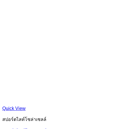
Quick View
สปอร์ตไลท์โซล่าเซลล์