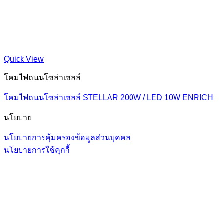
Quick View
โคมไฟถนนโซล่าเซลล์
โคมไฟถนนโซล่าเซลล์ STELLAR 200W / LED 10W ENRICH
นโยบาย
นโยบายการคุ้มครองข้อมูลส่วนบุคคล
นโยบายการใช้คุกกี้