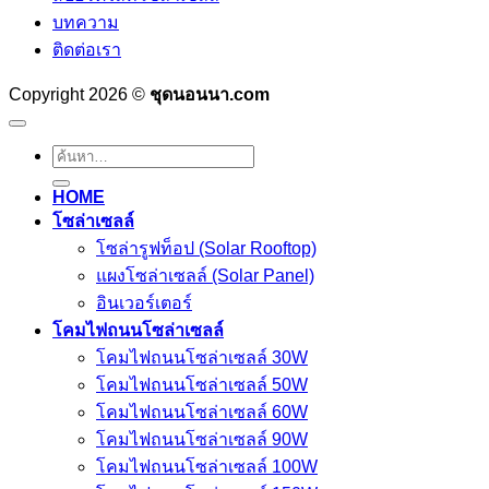
บทความ
ติดต่อเรา
Copyright 2026 ©
ชุดนอนนา.com
ค้นหา:
HOME
โซล่าเซลล์
โซล่ารูฟท็อป (Solar Rooftop)
แผงโซล่าเซลล์ (Solar Panel)
อินเวอร์เตอร์
โคมไฟถนนโซล่าเซลล์
โคมไฟถนนโซล่าเซลล์ 30W
โคมไฟถนนโซล่าเซลล์ 50W
โคมไฟถนนโซล่าเซลล์ 60W
โคมไฟถนนโซล่าเซลล์ 90W
โคมไฟถนนโซล่าเซลล์ 100W