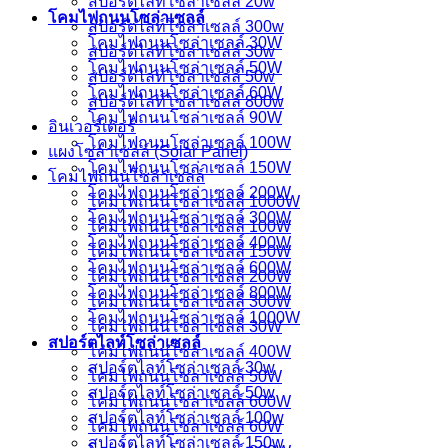
สปอร์ตไลท์โซล่าเซลล์ 20w
โคมไฟถนนโซล่าเซลล์
สปอร์ตไลท์โซล่าเซลล์ 300w
โคมไฟถนนโซล่าเซลล์ 30W
สปอร์ตไลท์โซล่าเซลล์ 30w
โคมไฟถนนโซล่าเซลล์ 50W
สปอร์ตไลท์โซล่าเซลล์ 50w
โคมไฟถนนโซล่าเซลล์ 60W
สปอร์ตไลท์โซล่าเซลล์ 800w
โคมไฟถนนโซล่าเซลล์ 90W
อินเวอร์เตอร์
โคมไฟถนนโซล่าเซลล์ 100W
แผงโซล่าเซลล์ (Solar Panel)
โคมไฟถนนโซล่าเซลล์ 150W
โคมไฟถนนโซล่าเซลล์
โคมไฟถนนโซล่าเซลล์ 200W
โคมไฟถนนโซล่าเซลล์ 1000W
โคมไฟถนนโซล่าเซลล์ 300W
โคมไฟถนนโซล่าเซลล์ 100W
โคมไฟถนนโซล่าเซลล์ 400W
โคมไฟถนนโซล่าเซลล์ 150W
โคมไฟถนนโซล่าเซลล์ 600W
โคมไฟถนนโซล่าเซลล์ 200W
โคมไฟถนนโซล่าเซลล์ 800W
โคมไฟถนนโซล่าเซลล์ 300W
โคมไฟถนนโซล่าเซลล์ 1000W
โคมไฟถนนโซล่าเซลล์ 30W
สปอร์ตไลท์โซล่าเซลล์
โคมไฟถนนโซล่าเซลล์ 400W
สปอร์ตไลท์โซล่าเซลล์ 30w
โคมไฟถนนโซล่าเซลล์ 50W
สปอร์ตไลท์โซล่าเซลล์ 50w
โคมไฟถนนโซล่าเซลล์ 600W
สปอร์ตไลท์โซล่าเซลล์ 100w
โคมไฟถนนโซล่าเซลล์ 60W
สปอร์ตไลท์โซล่าเซลล์ 150w