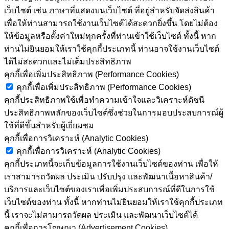
เว็บไซต์ เช่น ภาษาที่แสดงบนเว็บไซต์ ที่อยู่สำหรับจัดส่งสินค้า
เพื่อให้ท่านสามารถใช้งานเว็บไซต์ได้สะดวกยิ่งขึ้น โดยไม่ต้อง
ให้ข้อมูลหรือตั้งค่าใหม่ทุกครั้งที่ท่านเข้าใช้เว็บไซต์ ทั้งนี้ หาก
ท่านไม่ยินยอมให้เราใช้คุกกี้ประเภทนี้ ท่านอาจใช้งานเว็บไซต์
ได้ไม่สะดวกและไม่เต็มประสิทธิภาพ
คุกกี้เพื่อเพิ่มประสิทธิภาพ (Performance Cookies)
คุกกี้เพื่อเพิ่มประสิทธิภาพ (Performance Cookies)
คุกกี้ประสิทธิภาพใช้เพื่อทำความเข้าใจและวิเคราะห์ดัชนี
ประสิทธิภาพหลักของเว็บไซต์ซึ่งช่วยในการมอบประสบการณ์ผู้
ใช้ที่ดีขึ้นสำหรับผู้เยี่ยมชม
คุกกี้เพื่อการวิเคราะห์ (Analytic Cookies)
คุกกี้เพื่อการวิเคราะห์ (Analytic Cookies)
คุกกี้ประเภทนี้จะเก็บข้อมูลการใช้งานเว็บไซต์ของท่าน เพื่อให้
เราสามารถวัดผล ประเมิน ปรับปรุง และพัฒนาเนื้อหาสินค้า/
บริการและเว็บไซต์ของเราเพื่อเพิ่มประสบการณ์ที่ดีในการใช้
เว็บไซต์ของท่าน ทั้งนี้ หากท่านไม่ยินยอมให้เราใช้คุกกี้ประเภท
นี้ เราจะไม่สามารถวัดผล ประเมิน และพัฒนาเว็บไซต์ได้
คุกกี้เพื่อการโฆษณา (Advertisement Cookies)