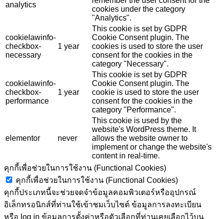
remember the user consent for the
analytics
cookies under the category
"Analytics".
This cookie is set by GDPR
cookielawinfo-
Cookie Consent plugin. The
checkbox-
1 year
cookies is used to store the user
necessary
consent for the cookies in the
category "Necessary".
This cookie is set by GDPR
cookielawinfo-
Cookie Consent plugin. The
checkbox-
1 year
cookie is used to store the user
performance
consent for the cookies in the
category "Performance".
This cookie is used by the
website's WordPress theme. It
elementor
never
allows the website owner to
implement or change the website's
content in real-time.
คุกกี้เพื่อช่วยในการใช้งาน (Functional Cookies)
คุกกี้เพื่อช่วยในการใช้งาน (Functional Cookies)
คุกกี้ประเภทนี้จะช่วยจดจำข้อมูลคอมพิวเตอร์หรืออุปกรณ์
อิเล็กทรอนิกส์ที่ท่านใช้เข้าชมเว็บไซต์ ข้อมูลการลงทะเบียน
หรือ log in ข้อมูลการตั้งค่าหรือตัวเลือกที่ท่านเคยเลือกไว้บน