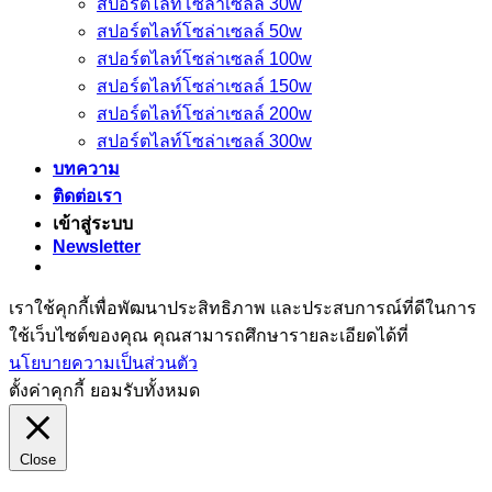
สปอร์ตไลท์โซล่าเซลล์ 30w
สปอร์ตไลท์โซล่าเซลล์ 50w
สปอร์ตไลท์โซล่าเซลล์ 100w
สปอร์ตไลท์โซล่าเซลล์ 150w
สปอร์ตไลท์โซล่าเซลล์ 200w
สปอร์ตไลท์โซล่าเซลล์ 300w
บทความ
ติดต่อเรา
เข้าสู่ระบบ
Newsletter
เราใช้คุกกี้เพื่อพัฒนาประสิทธิภาพ และประสบการณ์ที่ดีในการ
ใช้เว็บไซต์ของคุณ คุณสามารถศึกษารายละเอียดได้ที่
นโยบายความเป็นส่วนตัว
ตั้งค่าคุกกี้
ยอมรับทั้งหมด
Close