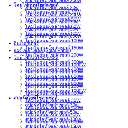
สปอร์ตไลท์โซล่าเซลล์ 200w
โคมไฟถนนโซล่าเซลล์
สปอร์ตไลท์โซล่าเซลล์ 20w
โคมไฟถนนโซล่าเซลล์ 30W
สปอร์ตไลท์โซล่าเซลล์ 300w
โคมไฟถนนโซล่าเซลล์ 50W
สปอร์ตไลท์โซล่าเซลล์ 30w
โคมไฟถนนโซล่าเซลล์ 60W
สปอร์ตไลท์โซล่าเซลล์ 50w
โคมไฟถนนโซล่าเซลล์ 90W
สปอร์ตไลท์โซล่าเซลล์ 800w
โคมไฟถนนโซล่าเซลล์ 100W
อินเวอร์เตอร์
โคมไฟถนนโซล่าเซลล์ 150W
แผงโซล่าเซลล์ (Solar Panel)
โคมไฟถนนโซล่าเซลล์ 200W
โคมไฟถนนโซล่าเซลล์
โคมไฟถนนโซล่าเซลล์ 300W
โคมไฟถนนโซล่าเซลล์ 1000W
โคมไฟถนนโซล่าเซลล์ 400W
โคมไฟถนนโซล่าเซลล์ 100W
โคมไฟถนนโซล่าเซลล์ 600W
โคมไฟถนนโซล่าเซลล์ 150W
โคมไฟถนนโซล่าเซลล์ 800W
โคมไฟถนนโซล่าเซลล์ 200W
โคมไฟถนนโซล่าเซลล์ 1000W
โคมไฟถนนโซล่าเซลล์ 300W
สปอร์ตไลท์โซล่าเซลล์
โคมไฟถนนโซล่าเซลล์ 30W
สปอร์ตไลท์โซล่าเซลล์ 30w
โคมไฟถนนโซล่าเซลล์ 400W
สปอร์ตไลท์โซล่าเซลล์ 50w
โคมไฟถนนโซล่าเซลล์ 50W
สปอร์ตไลท์โซล่าเซลล์ 100w
โคมไฟถนนโซล่าเซลล์ 600W
สปอร์ตไลท์โซล่าเซลล์ 150w