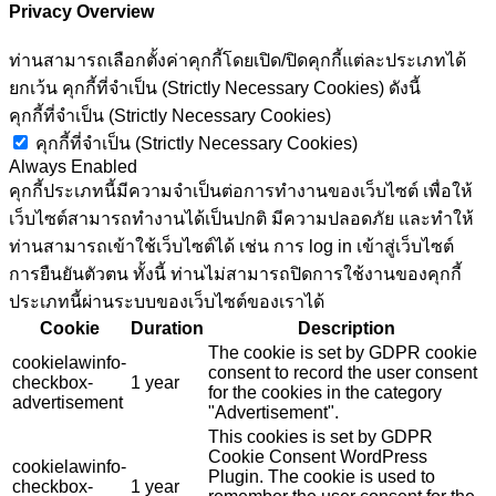
Privacy Overview
ท่านสามารถเลือกตั้งค่าคุกกี้โดยเปิด/ปิดคุกกี้แต่ละประเภทได้
ยกเว้น คุกกี้ที่จำเป็น (Strictly Necessary Cookies) ดังนี้
คุกกี้ที่จำเป็น (Strictly Necessary Cookies)
คุกกี้ที่จำเป็น (Strictly Necessary Cookies)
Always Enabled
คุกกี้ประเภทนี้มีความจำเป็นต่อการทำงานของเว็บไซต์ เพื่อให้
เว็บไซต์สามารถทำงานได้เป็นปกติ มีความปลอดภัย และทำให้
ท่านสามารถเข้าใช้เว็บไซต์ได้ เช่น การ log in เข้าสู่เว็บไซต์
การยืนยันตัวตน ทั้งนี้ ท่านไม่สามารถปิดการใช้งานของคุกกี้
ประเภทนี้ผ่านระบบของเว็บไซต์ของเราได้
Cookie
Duration
Description
The cookie is set by GDPR cookie
cookielawinfo-
consent to record the user consent
checkbox-
1 year
for the cookies in the category
advertisement
"Advertisement".
This cookies is set by GDPR
Cookie Consent WordPress
cookielawinfo-
Plugin. The cookie is used to
checkbox-
1 year