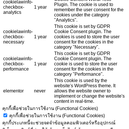
cookielawinfo-
Plugin. The cookie is used to
checkbox-
1 year
remember the user consent for the
analytics
cookies under the category
"Analytics".
This cookie is set by GDPR
cookielawinfo-
Cookie Consent plugin. The
checkbox-
1 year
cookies is used to store the user
necessary
consent for the cookies in the
category "Necessary".
This cookie is set by GDPR
cookielawinfo-
Cookie Consent plugin. The
checkbox-
1 year
cookie is used to store the user
performance
consent for the cookies in the
category "Performance".
This cookie is used by the
website's WordPress theme. It
elementor
never
allows the website owner to
implement or change the website's
content in real-time.
คุกกี้เพื่อช่วยในการใช้งาน (Functional Cookies)
คุกกี้เพื่อช่วยในการใช้งาน (Functional Cookies)
คุกกี้ประเภทนี้จะช่วยจดจำข้อมูลคอมพิวเตอร์หรืออุปกรณ์