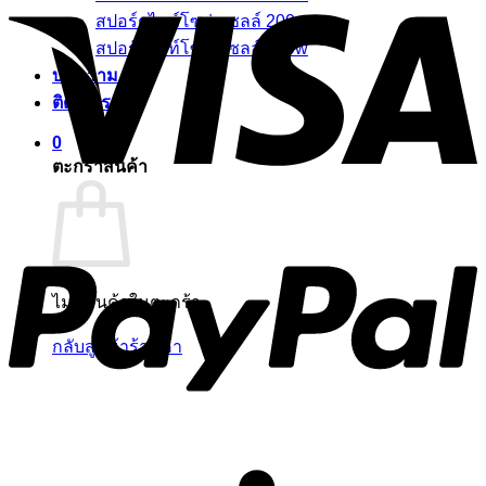
สปอร์ตไลท์โซล่าเซลล์ 200w
สปอร์ตไลท์โซล่าเซลล์ 300w
บทความ
ติดต่อเรา
0
ตะกร้าสินค้า
P
ไม่มีสินค้าในตะกร้า
กลับสู่หน้าร้านค้า
S