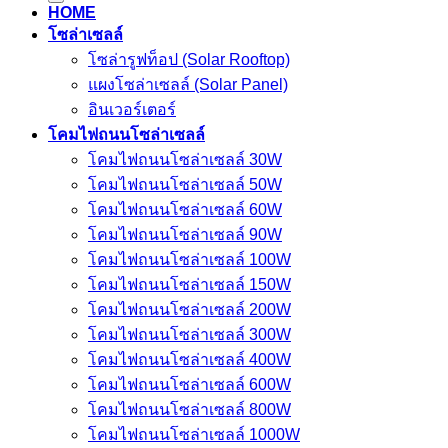
HOME
โซล่าเซลล์
โซล่ารูฟท็อป (Solar Rooftop)
แผงโซล่าเซลล์ (Solar Panel)
อินเวอร์เตอร์
โคมไฟถนนโซล่าเซลล์
โคมไฟถนนโซล่าเซลล์ 30W
โคมไฟถนนโซล่าเซลล์ 50W
โคมไฟถนนโซล่าเซลล์ 60W
โคมไฟถนนโซล่าเซลล์ 90W
โคมไฟถนนโซล่าเซลล์ 100W
โคมไฟถนนโซล่าเซลล์ 150W
โคมไฟถนนโซล่าเซลล์ 200W
โคมไฟถนนโซล่าเซลล์ 300W
โคมไฟถนนโซล่าเซลล์ 400W
โคมไฟถนนโซล่าเซลล์ 600W
โคมไฟถนนโซล่าเซลล์ 800W
โคมไฟถนนโซล่าเซลล์ 1000W