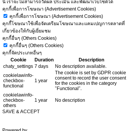
นี้ เราจะไม่สามารถวัดผล ประเมิน และพัฒนาเว็บไซต์ได้
คุกกี้เพื่อการโฆษณา (Advertisement Cookies)
คุกกี้เพื่อการโฆษณา (Advertisement Cookies)
คุกกี้โฆษณาใช้เพื่อจัดเตรียมโฆษณาและแคมเปญการตลาดที่
เกี่ยวข้องให้กับผู้เยี่ยมชม
คุกกี้อื่นๆ (Others Cookies)
คุกกี้อื่นๆ (Others Cookies)
คุกกี้จัดประเภทอื่นๆ
Cookie
Duration
Description
chaty_settings
7 days
No description available.
The cookie is set by GDPR cookie
cookielawinfo-
consent to record the user consent
checkbox-
1 year
for the cookies in the category
functional
"Functional".
cookielawinfo-
checkbox-
1 year
No description
others
SAVE & ACCEPT
Powered by