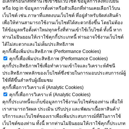
อิเล็กทรอนิกส์ที่ท่านใช้เข้าชมเว็บไซต์ ข้อมูลการลงทะเบียน
หรือ log in ข้อมูลการตั้งค่าหรือตัวเลือกที่ท่านเคยเลือกไว้บน
เว็บไซต์ เช่น ภาษาที่แสดงบนเว็บไซต์ ที่อยู่สำหรับจัดส่งสินค้า
เพื่อให้ท่านสามารถใช้งานเว็บไซต์ได้สะดวกยิ่งขึ้น โดยไม่ต้อง
ให้ข้อมูลหรือตั้งค่าใหม่ทุกครั้งที่ท่านเข้าใช้เว็บไซต์ ทั้งนี้ หาก
ท่านไม่ยินยอมให้เราใช้คุกกี้ประเภทนี้ ท่านอาจใช้งานเว็บไซต์
ได้ไม่สะดวกและไม่เต็มประสิทธิภาพ
คุกกี้เพื่อเพิ่มประสิทธิภาพ (Performance Cookies)
คุกกี้เพื่อเพิ่มประสิทธิภาพ (Performance Cookies)
คุกกี้ประสิทธิภาพใช้เพื่อทำความเข้าใจและวิเคราะห์ดัชนี
ประสิทธิภาพหลักของเว็บไซต์ซึ่งช่วยในการมอบประสบการณ์ผู้
ใช้ที่ดีขึ้นสำหรับผู้เยี่ยมชม
คุกกี้เพื่อการวิเคราะห์ (Analytic Cookies)
คุกกี้เพื่อการวิเคราะห์ (Analytic Cookies)
คุกกี้ประเภทนี้จะเก็บข้อมูลการใช้งานเว็บไซต์ของท่าน เพื่อให้
เราสามารถวัดผล ประเมิน ปรับปรุง และพัฒนาเนื้อหาสินค้า/
บริการและเว็บไซต์ของเราเพื่อเพิ่มประสบการณ์ที่ดีในการใช้
เว็บไซต์ของท่าน ทั้งนี้ หากท่านไม่ยินยอมให้เราใช้คุกกี้ประเภท