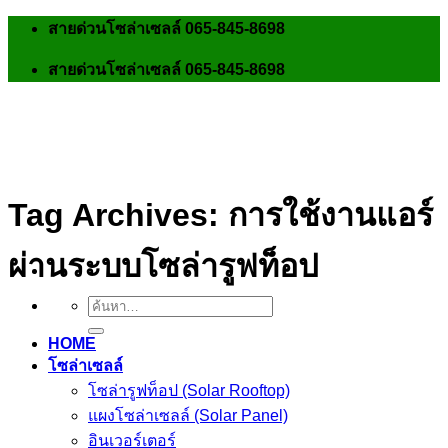
ข้าม
สายด่วนโซล่าเซลล์ 065-845-8698
ไป
สายด่วนโซล่าเซลล์ 065-845-8698
ยัง
เนื้อหา
Tag Archives:
การใช้งานแอร์
ผ่านระบบโซล่ารูฟท็อป
ค้นหา:
HOME
โซล่าเซลล์
โซล่ารูฟท็อป (Solar Rooftop)
แผงโซล่าเซลล์ (Solar Panel)
อินเวอร์เตอร์