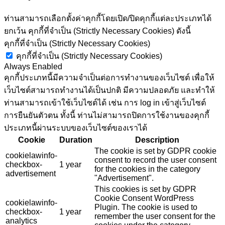
ท่านสามารถเลือกตั้งค่าคุกกี้โดยเปิด/ปิดคุกกี้แต่ละประเภทได้
ยกเว้น คุกกี้ที่จำเป็น (Strictly Necessary Cookies) ดังนี้
คุกกี้ที่จำเป็น (Strictly Necessary Cookies)
คุกกี้ที่จำเป็น (Strictly Necessary Cookies)
Always Enabled
คุกกี้ประเภทนี้มีความจำเป็นต่อการทำงานของเว็บไซต์ เพื่อให้
เว็บไซต์สามารถทำงานได้เป็นปกติ มีความปลอดภัย และทำให้
ท่านสามารถเข้าใช้เว็บไซต์ได้ เช่น การ log in เข้าสู่เว็บไซต์
การยืนยันตัวตน ทั้งนี้ ท่านไม่สามารถปิดการใช้งานของคุกกี้
ประเภทนี้ผ่านระบบของเว็บไซต์ของเราได้
Cookie
Duration
Description
The cookie is set by GDPR cookie
cookielawinfo-
consent to record the user consent
checkbox-
1 year
for the cookies in the category
advertisement
"Advertisement".
This cookies is set by GDPR
Cookie Consent WordPress
cookielawinfo-
Plugin. The cookie is used to
checkbox-
1 year
remember the user consent for the
analytics