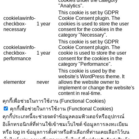
cookies under the category
"Analytics".
This cookie is set by GDPR
cookielawinfo-
Cookie Consent plugin. The
checkbox-
1 year
cookies is used to store the user
necessary
consent for the cookies in the
category "Necessary".
This cookie is set by GDPR
cookielawinfo-
Cookie Consent plugin. The
checkbox-
1 year
cookie is used to store the user
performance
consent for the cookies in the
category "Performance".
This cookie is used by the
website's WordPress theme. It
elementor
never
allows the website owner to
implement or change the website's
content in real-time.
คุกกี้เพื่อช่วยในการใช้งาน (Functional Cookies)
คุกกี้เพื่อช่วยในการใช้งาน (Functional Cookies)
คุกกี้ประเภทนี้จะช่วยจดจำข้อมูลคอมพิวเตอร์หรืออุปกรณ์
อิเล็กทรอนิกส์ที่ท่านใช้เข้าชมเว็บไซต์ ข้อมูลการลงทะเบียน
หรือ log in ข้อมูลการตั้งค่าหรือตัวเลือกที่ท่านเคยเลือกไว้บน