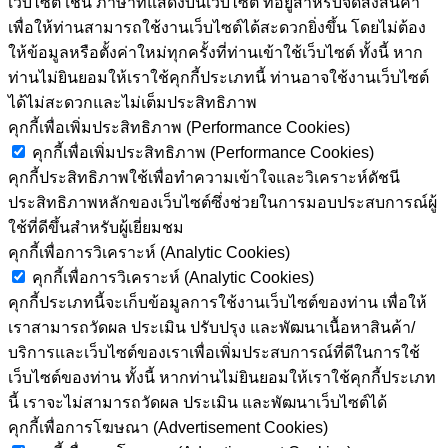
เว็บไซต์ เช่น ภาษาที่แสดงบนเว็บไซต์ ที่อยู่สำหรับจัดส่งสินค้า
เพื่อให้ท่านสามารถใช้งานเว็บไซต์ได้สะดวกยิ่งขึ้น โดยไม่ต้อง
ให้ข้อมูลหรือตั้งค่าใหม่ทุกครั้งที่ท่านเข้าใช้เว็บไซต์ ทั้งนี้ หาก
ท่านไม่ยินยอมให้เราใช้คุกกี้ประเภทนี้ ท่านอาจใช้งานเว็บไซต์
ได้ไม่สะดวกและไม่เต็มประสิทธิภาพ
คุกกี้เพื่อเพิ่มประสิทธิภาพ (Performance Cookies)
คุกกี้เพื่อเพิ่มประสิทธิภาพ (Performance Cookies)
คุกกี้ประสิทธิภาพใช้เพื่อทำความเข้าใจและวิเคราะห์ดัชนี
ประสิทธิภาพหลักของเว็บไซต์ซึ่งช่วยในการมอบประสบการณ์ผู้
ใช้ที่ดีขึ้นสำหรับผู้เยี่ยมชม
คุกกี้เพื่อการวิเคราะห์ (Analytic Cookies)
คุกกี้เพื่อการวิเคราะห์ (Analytic Cookies)
คุกกี้ประเภทนี้จะเก็บข้อมูลการใช้งานเว็บไซต์ของท่าน เพื่อให้
เราสามารถวัดผล ประเมิน ปรับปรุง และพัฒนาเนื้อหาสินค้า/
บริการและเว็บไซต์ของเราเพื่อเพิ่มประสบการณ์ที่ดีในการใช้
เว็บไซต์ของท่าน ทั้งนี้ หากท่านไม่ยินยอมให้เราใช้คุกกี้ประเภท
นี้ เราจะไม่สามารถวัดผล ประเมิน และพัฒนาเว็บไซต์ได้
คุกกี้เพื่อการโฆษณา (Advertisement Cookies)