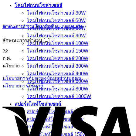
โคมไฟถนนโซล่าเซลล์
โคมไฟถนนโซล่าเซลล์ 30W
โคมไฟถนนโซล่าเซลล์ 50W
ลักษณะการทำงาน โซลาร์รูฟท็อป แบบออนกริด
โคมไฟถนนโซล่าเซลล์ 60W
โคมไฟถนนโซล่าเซลล์ 90W
ลักษณะการทำงาน [...]
โคมไฟถนนโซล่าเซลล์ 100W
โคมไฟถนนโซล่าเซลล์ 150W
22
ต.ค.
โคมไฟถนนโซล่าเซลล์ 200W
นโยบาย
โคมไฟถนนโซล่าเซลล์ 300W
โคมไฟถนนโซล่าเซลล์ 400W
นโยบายการคุ้มครองข้อมูลส่วนบุคคล
โคมไฟถนนโซล่าเซลล์ 600W
นโยบายการใช้คุกกี้
โคมไฟถนนโซล่าเซลล์ 800W
โคมไฟถนนโซล่าเซลล์ 1000W
V
สปอร์ตไลท์โซล่าเซลล์
สปอร์ตไลท์โซล่าเซลล์ 30w
สปอร์ตไลท์โซล่าเซลล์ 50w
สปอร์ตไลท์โซล่าเซลล์ 100w
สปอร์ตไลท์โซล่าเซลล์ 150w