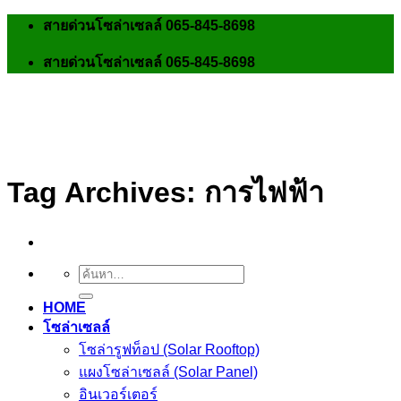
ข้าม
สายด่วนโซล่าเซลล์ 065-845-8698
ไป
สายด่วนโซล่าเซลล์ 065-845-8698
ยัง
เนื้อหา
Tag Archives:
การไฟฟ้า
ค้นหา:
HOME
โซล่าเซลล์
โซล่ารูฟท็อป (Solar Rooftop)
แผงโซล่าเซลล์ (Solar Panel)
อินเวอร์เตอร์