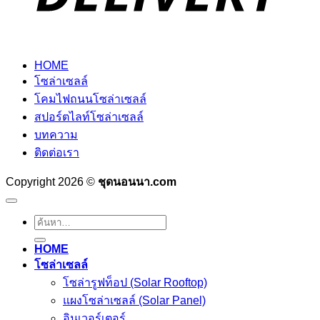
HOME
โซล่าเซลล์
โคมไฟถนนโซล่าเซลล์
สปอร์ตไลท์โซล่าเซลล์
บทความ
ติดต่อเรา
Copyright 2026 ©
ชุดนอนนา.com
ค้นหา:
HOME
โซล่าเซลล์
โซล่ารูฟท็อป (Solar Rooftop)
แผงโซล่าเซลล์ (Solar Panel)
อินเวอร์เตอร์