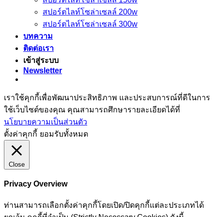
สปอร์ตไลท์โซล่าเซลล์ 200w
สปอร์ตไลท์โซล่าเซลล์ 300w
บทความ
ติดต่อเรา
เข้าสู่ระบบ
Newsletter
เราใช้คุกกี้เพื่อพัฒนาประสิทธิภาพ และประสบการณ์ที่ดีในการ
ใช้เว็บไซต์ของคุณ คุณสามารถศึกษารายละเอียดได้ที่
นโยบายความเป็นส่วนตัว
ตั้งค่าคุกกี้
ยอมรับทั้งหมด
Close
Privacy Overview
ท่านสามารถเลือกตั้งค่าคุกกี้โดยเปิด/ปิดคุกกี้แต่ละประเภทได้