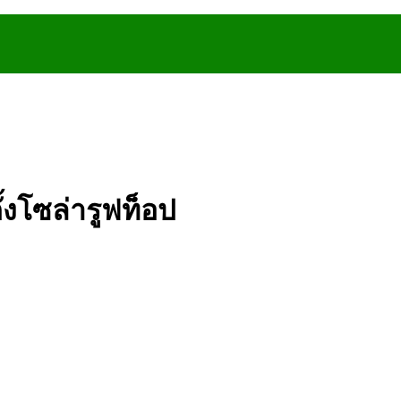
้งโซล่ารูฟท็อป